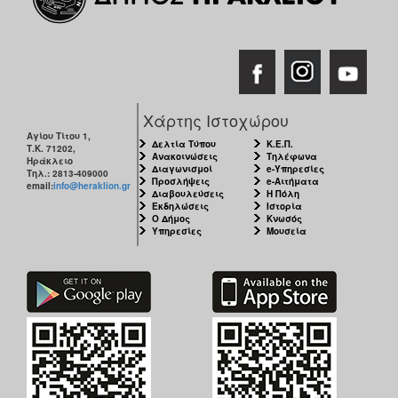
Χάρτης Ιστοχώρου
Αγίου Τίτου 1,
Δελτία Τύπου
Κ.Ε.Π.
Τ.Κ. 71202,
Ανακοινώσεις
Τηλέφωνα
Ηράκλειο
Διαγωνισμοί
e-Υπηρεσίες
Τηλ.: 2813-409000
Προσλήψεις
e-Αιτήματα
email:
info@heraklion.gr
Διαβουλεύσεις
Η Πόλη
Εκδηλώσεις
Ιστορία
Ο Δήμος
Κνωσός
Υπηρεσίες
Μουσεία