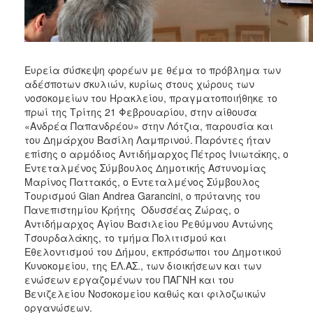
ΑΝΘΕΚΤΙΚΗ
ΠΟΛΗ
Ευρεία σύσκεψη φορέων με θέμα το πρόβλημα των
αδέσποτων σκυλιών, κυρίως στους χώρους των
νοσοκομείων του Ηρακλείου, πραγματοποιήθηκε το
πρωί της Τρίτης 21 Φεβρουαρίου, στην αίθουσα
«Ανδρέα Παπανδρέου» στην Λότζια, παρουσία και
του Δημάρχου Βασίλη Λαμπρινού. Παρόντες ήταν
επίσης ο αρμόδιος Αντιδήμαρχος Πέτρος Ινιωτάκης, ο
Εντεταλμένος Σύμβουλος Δημοτικής Αστυνομίας
Μαρίνος Παττακός, ο Εντεταλμένος Σύμβουλος
Τουρισμού Gian Andrea Garancini, ο πρύτανης του
Πανεπιστημίου Κρήτης Οδυσσέας Ζώρας, ο
Αντιδήμαρχος Αγίου Βασιλείου Ρεθύμνου Αντώνης
Τσουρδαλάκης, το τμήμα Πολιτισμού και
Εθελοντισμού του Δήμου, εκπρόσωποι του Δημοτικού
Κυνοκομείου, της ΕΛ.ΑΣ., των διοικήσεων και των
ενώσεων εργαζομένων του ΠΑΓΝΗ και του
Βενιζελείου Νοσοκομείου καθώς και φιλοζωικών
οργανώσεων.