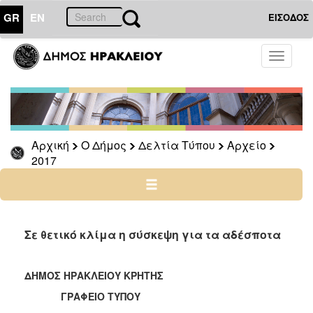
GR
EN
ΕΙΣΟΔΟΣ
Ο
Toggle
ΔΗΜΟΣ
navigati
Δελτία
Τύπου
Αρχείο
Αρχική
Ο Δήμος
Δελτία Τύπου
Αρχείο
2026
2017
2025
2024
2023
2022
Σε θετικό κλίμα η σύσκεψη για τα αδέσποτα
2021
2020
ΔΗΜΟΣ ΗΡΑΚΛΕΙΟΥ ΚΡΗΤΗΣ
2019
ΓΡΑΦΕΙΟ ΤΥΠΟΥ