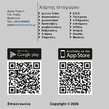
Χάρτης Ιστοχώρου
Αγίου Τίτου 1,
Δελτία Τύπου
Κ.Ε.Π.
Τ.Κ. 71202,
Ανακοινώσεις
Τηλέφωνα
Ηράκλειο
Διαγωνισμοί
e-Υπηρεσίες
Τηλ.: 2813-409000
Προσλήψεις
e-Αιτήματα
email:
info@heraklion.gr
Διαβουλεύσεις
Η Πόλη
Εκδηλώσεις
Ιστορία
Ο Δήμος
Κνωσός
Υπηρεσίες
Μουσεία
Επικοινωνία
Copyright © 2026