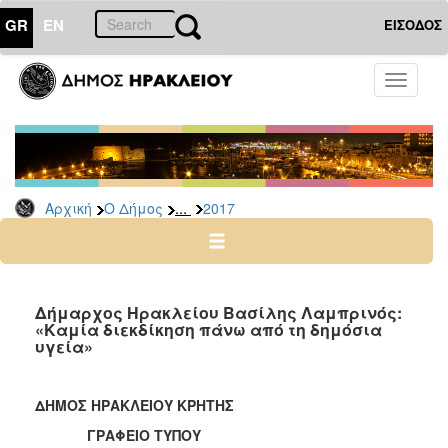
GR
EN
ΕΙΣΟΔΟΣ
Ο
Toggle
ΔΗΜΟΣ
navigati
Δελτία
Τύπου
Αρχείο
...
Αρχική
Ο Δήμος
2017
2026
2025
2024
2023
Δήμαρχος Ηρακλείου Βασίλης Λαμπρινός:
«Καμία διεκδίκηση πάνω από τη δημόσια
2022
υγεία»
2021
2020
ΔΗΜΟΣ ΗΡΑΚΛΕΙΟΥ ΚΡΗΤΗΣ
2019
ΓΡΑΦΕΙΟ ΤΥΠΟΥ