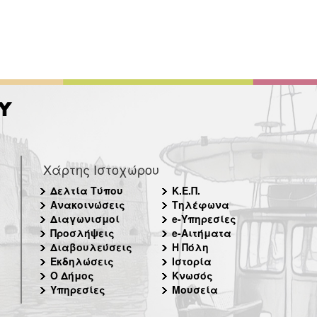
Χάρτης Ιστοχώρου
Δελτία Τύπου
Κ.Ε.Π.
Ανακοινώσεις
Τηλέφωνα
Διαγωνισμοί
e-Υπηρεσίες
Προσλήψεις
e-Αιτήματα
Διαβουλεύσεις
Η Πόλη
Εκδηλώσεις
Ιστορία
Ο Δήμος
Κνωσός
Υπηρεσίες
Μουσεία