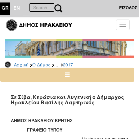
GR
EN
ΕΙΣΟΔΟΣ
Ο
Toggle
ΔΗΜΟΣ
navigati
Δελτία
Τύπου
Αρχείο
...
Αρχική
Ο Δήμος
2017
2026
2025
2024
2023
Σε Σίβα, Κεράσια και Αυγενική ο Δήμαρχος
Ηρακλείου Βασίλης Λαμπρινός
2022
2021
ΔΗΜΟΣ ΗΡΑΚΛΕΙΟΥ ΚΡΗΤΗΣ
2020
ΓΡΑΦΕΙΟ ΤΥΠΟΥ
2019
Ηράκλειο 03-06-2017