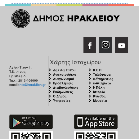
Χάρτης Ιστοχώρου
Αγίου Τίτου 1,
Δελτία Τύπου
Κ.Ε.Π.
Τ.Κ. 71202,
Ανακοινώσεις
Τηλέφωνα
Ηράκλειο
Διαγωνισμοί
e-Υπηρεσίες
Τηλ.: 2813-409000
Προσλήψεις
e-Αιτήματα
email:
info@heraklion.gr
Διαβουλεύσεις
Η Πόλη
Εκδηλώσεις
Ιστορία
Ο Δήμος
Κνωσός
Υπηρεσίες
Μουσεία