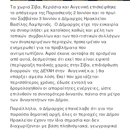
ΑΝΘΕΚΤΙΚΗ
Τα χωριά Σίβα, Κεράσια και Αυγενική επισκέφθηκε
ΠΟΛΗ
το απόγευμα της Παρασκευής 2 Ιουνίου και το πρωί
του Σαββάτου 3 Ιουνίου ο Δήμαρχος Ηρακλείου
Βασίλης Λαμπρινός. Ο Δήμαρχος είχε την ευκαιρία
να συνομιλήσει με κατοίκους καθώς και μέλη των
τοπικών συμβουλίων και των πολιτιστικών συλλόγων
των συγκεκριμένων περιοχών, προκειμένου να
ενημερωθεί για τα προβλήματα που
αντιμετωπίζουν. Αφού έκανε αυτοψία σε ορισμένα
από αυτά, δεσμεύτηκε ότι εκεί που είναι εφικτό
(περίφραξη παιδικής χαράς στην Σίβα, επιδιόρθωση
διαρροών της ΔΕΥΑΗ στην Αυγενική κ.α. ) θα
υπάρξει άμεσα λύση. Εκεί που χρειάζεται
περισσότερος χρόνος, έδωσε εντολή να
δρομολογηθούν οι απαραίτητες ενέργειες, ώστε
επιλυθούν το συντομότερο δυνατόν, πάντα στο μέτρο
των δυνατοτήτων του Δήμου.
Παράλληλα, ο Δήμαρχος επανέλαβε ότι για την
παρούσα δημοτική αρχή, όλες οι περιοχές του Δήμου
Ηρακλείου έχουν την ίδια σημασία και δεν
διαχωρίζονται με βάση πληθυσμιακά, γεωγραφικά