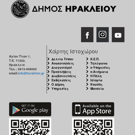
Χάρτης Ιστοχώρου
Αγίου Τίτου 1,
Δελτία Τύπου
Κ.Ε.Π.
Τ.Κ. 71202,
Ανακοινώσεις
Τηλέφωνα
Ηράκλειο
Διαγωνισμοί
e-Υπηρεσίες
Τηλ.: 2813-409000
Προσλήψεις
e-Αιτήματα
email:
info@heraklion.gr
Διαβουλεύσεις
Η Πόλη
Εκδηλώσεις
Ιστορία
Ο Δήμος
Κνωσός
Υπηρεσίες
Μουσεία