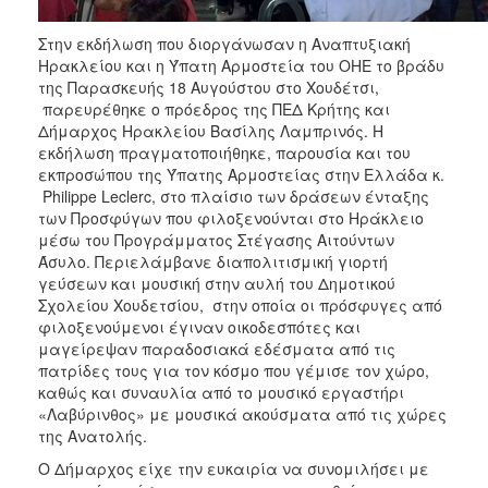
ΑΝΘΕΚΤΙΚΗ
ΠΟΛΗ
Στην εκδήλωση που διοργάνωσαν η Αναπτυξιακή
Ηρακλείου και η Ύπατη Αρμοστεία του ΟΗΕ το βράδυ
της Παρασκευής 18 Αυγούστου στο Χουδέτσι,
παρευρέθηκε ο πρόεδρος της ΠΕΔ Κρήτης και
Δήμαρχος Ηρακλείου Βασίλης Λαμπρινός. Η
εκδήλωση πραγματοποιήθηκε, παρουσία και του
εκπροσώπου της Ύπατης Αρμοστείας στην Ελλάδα κ.
Philippe Leclerc, στο πλαίσιο των δράσεων ένταξης
των Προσφύγων που φιλοξενούνται στο Ηράκλειο
μέσω του Προγράμματος Στέγασης Αιτούντων
Άσυλο. Περιελάμβανε διαπολιτισμική γιορτή
γεύσεων και μουσική στην αυλή του Δημοτικού
Σχολείου Χουδετσίου, στην οποία οι πρόσφυγες από
φιλοξενούμενοι έγιναν οικοδεσπότες και
μαγείρεψαν παραδοσιακά εδέσματα από τις
πατρίδες τους για τον κόσμο που γέμισε τον χώρο,
καθώς και συναυλία από το μουσικό εργαστήρι
«Λαβύρινθος» με μουσικά ακούσματα από τις χώρες
της Ανατολής.
Ο Δήμαρχος είχε την ευκαιρία να συνομιλήσει με