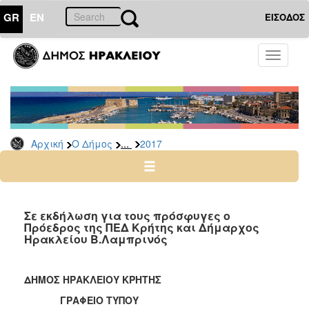
GR
EN
ΕΙΣΟΔΟΣ
Ο
Toggle
ΔΗΜΟΣ
navigati
Δελτία
Τύπου
Αρχείο
...
Αρχική
Ο Δήμος
2017
2026
2025
2024
2023
Σε εκδήλωση για τους πρόσφυγες ο
Πρόεδρος της ΠΕΔ Κρήτης και Δήμαρχος
2022
Ηρακλείου Β.Λαμπρινός
2021
2020
ΔΗΜΟΣ ΗΡΑΚΛΕΙΟΥ ΚΡΗΤΗΣ
2019
ΓΡΑΦΕΙΟ ΤΥΠΟΥ