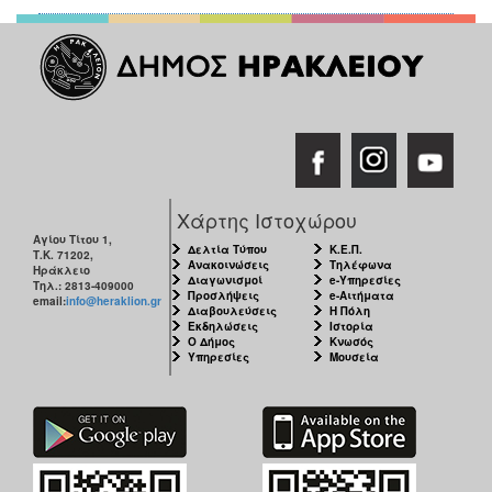
Χάρτης Ιστοχώρου
Αγίου Τίτου 1,
Δελτία Τύπου
Κ.Ε.Π.
Τ.Κ. 71202,
Ανακοινώσεις
Τηλέφωνα
Ηράκλειο
Διαγωνισμοί
e-Υπηρεσίες
Τηλ.: 2813-409000
Προσλήψεις
e-Αιτήματα
email:
info@heraklion.gr
Διαβουλεύσεις
Η Πόλη
Εκδηλώσεις
Ιστορία
Ο Δήμος
Κνωσός
Υπηρεσίες
Μουσεία