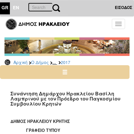
GR
EN
ΕΙΣΟΔΟΣ
Ο
Toggle
ΔΗΜΟΣ
navigati
Δελτία
Τύπου
Αρχείο
...
Αρχική
Ο Δήμος
2017
2026
2025
2024
2023
Συνάντηση Δημάρχου Ηρακλείου Βασίλη
Λαμπρινού με τον Πρόεδρο του Παγκοσμίου
2022
Συμβουλίου Κρητών
2021
2020
ΔΗΜΟΣ ΗΡΑΚΛΕΙΟΥ ΚΡΗΤΗΣ
2019
ΓΡΑΦΕΙΟ ΤΥΠΟΥ