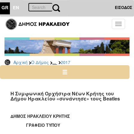
GR
EN
ΕΙΣΟΔΟΣ
Ο
Toggle
ΔΗΜΟΣ
navigati
Δελτία
Τύπου
Αρχείο
...
Αρχική
Ο Δήμος
2017
2026
2025
2024
2023
Η Συμφωνική Ορχήστρα Νέων Κρήτης του
Δήμου Ηρακλείου «συνάντησε» τους Βeatles
2022
2021
ΔΗΜΟΣ ΗΡΑΚΛΕΙΟΥ ΚΡΗΤΗΣ
2020
ΓΡΑΦΕΙΟ ΤΥΠΟΥ
2019