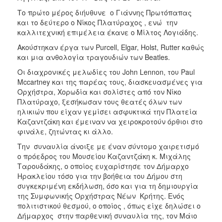
Το πρώτο μέρος διήυθυνε ο Γιάννης Πρωτόπαπας
και το δεύτερο ο Νίκος Πλατύραχος , ενώ την
καλλιτεχνική επιμέλεια έκανε ο Μίλτος Λογιάδης.
Ακούστηκαν έργα των Purcell, Elgar, Holst, Rutter καθώς
και μια ανθολογία τραγουδιών των Βeatles.
Οι διαχρονικές μελωδίες του John Lennon, του Paul
Mccartney και της παρέας τους, διασκευασμένες για
Ορχήστρα, Χορωδία και σολίστες από τον Νίκο
Πλατύραχο, ξεσήκωσαν τους θεατές όλων των
ηλικιών που είχαν γεμίσει ασφυκτικά την Πλατεία
Καζαντζάκη και έμειναν να χειροκροτούν όρθιοι στο
φινάλε, ζητώντας κι άλλο.
Την συναυλία άνοιξε με έναν σύντομο χαιρετισμό
ο πρόεδρος του Μουσείου Καζαντζάκη κ. Μιχάλης
Ταρουδάκης, ο οποίος ευχαρίστησε τον Δήμαρχο
Ηρακλείου τόσο για την βοήθεια του Δήμου στη
συγκεκριμένη εκδήλωση, όσο και για τη δημιουργία
της Συμφωνικής Ορχήστρας Νέων Κρήτης. Ενός
πολιτιστικού θεσμού, ο οποίος , όπως είχε δηλώσει ο
Δήμαρχος στην παρθενική συναυλία της, τον Μάιο