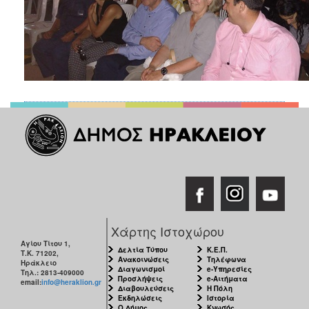
Χάρτης Ιστοχώρου
Αγίου Τίτου 1,
Δελτία Τύπου
Κ.Ε.Π.
Τ.Κ. 71202,
Ανακοινώσεις
Τηλέφωνα
Ηράκλειο
Διαγωνισμοί
e-Υπηρεσίες
Τηλ.: 2813-409000
Προσλήψεις
e-Αιτήματα
email:
info@heraklion.gr
Διαβουλεύσεις
Η Πόλη
Εκδηλώσεις
Ιστορία
Ο Δήμος
Κνωσός