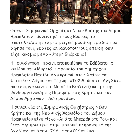
ΑΝΘΕΚΤΙΚΗ
ΠΟΛΗ
Όταν η Συμφωνική Ορχήστρα Νέων Κρήτης του Δήμου
Ηρακλείου «συνάντησε» τους Beatles, το
αποτέλεσμα ήταν μια μαγική μουσική βραδιά που
άφησε τους θεατές ανικανοποίητους επειδή δεν
είχε ακόμα μεγαλύτερη διάρκεια !
Η «συνάντηση» πραγματοποιήθηκε το Σάββατο 15
Ιουλίου στην Μυρτιά, παρουσία του Δημάρχου
Ηρακλείου Βασίλη Λαμπρινού, στο πλαίσιο του
Φεστιβάλ Λόγου και Τέχνης «Ταξιδεύοντας Αγγλία»
που διοργανώνει το Μουσείο Καζαντζάκη, με την
συνδιοργάνωση της Περιφέρειας Κρήτης και του
Δήμου Αρχανών – Αστερουσίων.
Η συναυλία της Συμφωνικής Ορχήστρας Νέων
Κρήτης και της Νεανικής Χορωδίας του Δήμου
Ηρακλείου είχε τίτλο «Από το Μπαρόκ στο Ροκ» και
ήταν αφιερωμένη στην μουσική κληρονομιά της
ο
ο
Αγγλίας, από τον 17
έως τον 20
αιώνα.