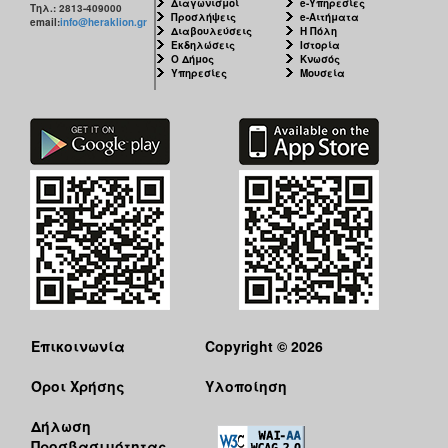
Διαγωνισμοί
e-Υπηρεσίες
Τηλ.: 2813-409000
Προσλήψεις
e-Αιτήματα
email:
info@heraklion.gr
Διαβουλεύσεις
Η Πόλη
Εκδηλώσεις
Ιστορία
Ο Δήμος
Κνωσός
Υπηρεσίες
Μουσεία
Επικοινωνία
Copyright © 2026
Όροι Χρήσης
Υλοποίηση
Δήλωση
Προσβασιμότητας