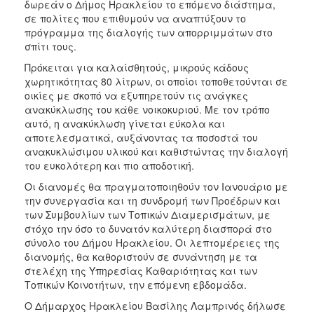
δωρεάν ο Δήμος Ηρακλείου το επόμενο διάστημα,
ΑΝΘΕΚΤΙΚΗ
σε πολίτες που επιθυμούν να αναπτύξουν το
ΠΟΛΗ
πρόγραμμα της διαλογής των απορριμμάτων στο
σπίτι τους.
Πρόκειται για καλαίσθητούς, μικρούς κάδους
χωρητικότητας 80 λίτρων, οι οποίοι τοποθετούνται σε
οικίες με σκοπό να εξυπηρετούν τις ανάγκες
ανακύκλωσης του κάθε νοικοκυριού. Με τον τρόπο
αυτό, η ανακύκλωση γίνεται εύκολα και
αποτελεσματικά, αυξάνοντας τα ποσοστά του
ανακυκλώσιμου υλικού και καθιστώντας την διαλογή
του ευκολότερη και πιο αποδοτική.
Οι διανομές θα πραγματοποιηθούν τον Ιανουάριο με
την συνεργασία και τη συνδρομή των Προέδρων και
των Συμβουλίων των Τοπικών Διαμερισμάτων, με
στόχο την όσο το δυνατόν καλύτερη διασπορά στο
σύνολο του Δήμου Ηρακλείου. Οι λεπτομέρειες της
διανομής, θα καθοριστούν σε συνάντηση με τα
στελέχη της Υπηρεσίας Καθαριότητας και των
Τοπικών Κοινοτήτων, την επόμενη εβδομάδα.
Ο Δήμαρχος Ηρακλείου Βασίλης Λαμπρινός δήλωσε