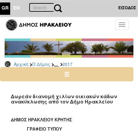
GR
EN
ΕΙΣΟΔΟΣ
Ο
Toggle
ΔΗΜΟΣ
navigati
Δελτία
Τύπου
Αρχείο
...
Αρχική
Ο Δήμος
2017
2026
2025
2024
2023
Δωρεάν διανομή χιλίων οικιακών κάδων
ανακύκλωσης από τον Δήμο Ηρακλείου
2022
2021
ΔΗΜΟΣ ΗΡΑΚΛΕΙΟΥ ΚΡΗΤΗΣ
2020
ΓΡΑΦΕΙΟ ΤΥΠΟΥ
2019