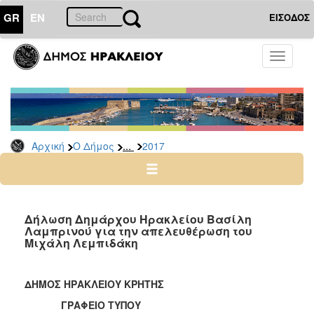
GR
EN
ΕΙΣΟΔΟΣ
Ο
Toggle
ΔΗΜΟΣ
navigati
Δελτία
Τύπου
Αρχείο
...
Αρχική
Ο Δήμος
2017
2026
2025
2024
2023
Δήλωση Δημάρχου Ηρακλείου Βασίλη
Λαμπρινού για την απελευθέρωση του
2022
Μιχάλη Λεμπιδάκη
2021
2020
ΔΗΜΟΣ ΗΡΑΚΛΕΙΟΥ ΚΡΗΤΗΣ
2019
ΓΡΑΦΕΙΟ ΤΥΠΟΥ