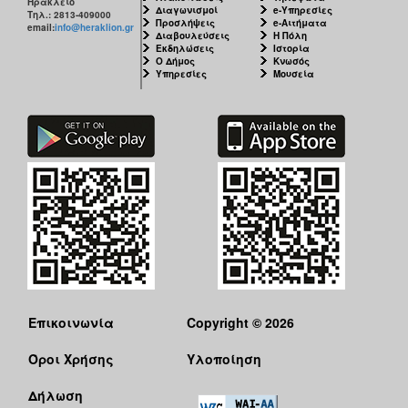
Ηράκλειο
Διαγωνισμοί
e-Υπηρεσίες
Τηλ.: 2813-409000
Προσλήψεις
e-Αιτήματα
email:
info@heraklion.gr
Διαβουλεύσεις
Η Πόλη
Εκδηλώσεις
Ιστορία
Ο Δήμος
Κνωσός
Υπηρεσίες
Μουσεία
Επικοινωνία
Copyright © 2026
Όροι Χρήσης
Υλοποίηση
Δήλωση