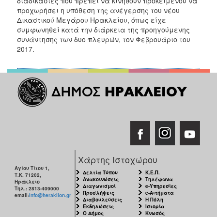
διαδικασίες που πρέπει να κινηθούν προκειμένου να
προχωρήσει η υπόθεση της ανέγερσης του νέου
Δικαστικού Μεγάρου Ηρακλείου, όπως είχε
συμφωνηθεί κατά την διάρκεια της προηγούμενης
συνάντησης των δυο πλευρών, τον Φεβρουάριο του
2017.
Χάρτης Ιστοχώρου
Αγίου Τίτου 1,
Δελτία Τύπου
Κ.Ε.Π.
Τ.Κ. 71202,
Ανακοινώσεις
Τηλέφωνα
Ηράκλειο
Διαγωνισμοί
e-Υπηρεσίες
Τηλ.: 2813-409000
Προσλήψεις
e-Αιτήματα
email:
info@heraklion.gr
Διαβουλεύσεις
Η Πόλη
Εκδηλώσεις
Ιστορία
Ο Δήμος
Κνωσός