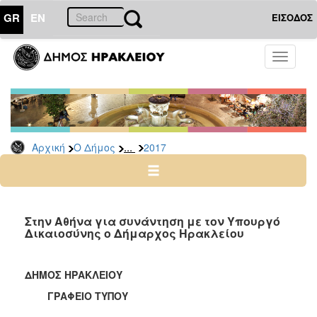
GR
EN
ΕΙΣΟΔΟΣ
Ο
Toggle
ΔΗΜΟΣ
navigati
Δελτία
Τύπου
Αρχείο
...
Αρχική
Ο Δήμος
2017
2026
2025
2024
2023
Στην Αθήνα για συνάντηση με τον Υπουργό
Δικαιοσύνης ο Δήμαρχος Ηρακλείου
2022
2021
ΔΗΜΟΣ ΗΡΑΚΛΕΙΟΥ
2020
ΓΡΑΦΕΙΟ ΤΥΠΟΥ
2019