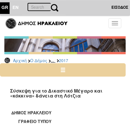
GR
EN
ΕΙΣΟΔΟΣ
Ο
Toggle
ΔΗΜΟΣ
navigati
Δελτία
Τύπου
Αρχείο
...
Αρχική
Ο Δήμος
2017
2026
2025
2024
2023
Σύσκεψη για το Δικαστικό Μέγαρο και
«κόκκινα» δάνεια στη Λότζια
2022
2021
ΔΗΜΟΣ ΗΡΑΚΛΕΙΟΥ
2020
ΓΡΑΦΕΙΟ ΤΥΠΟΥ
2019