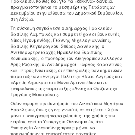
Ηρακλείου, καθώς και για τα «κόκκινα» δάνεια,
ΑΝΘΕΚΤΙΚΗ
πραγματοποιήθηκε το μεσημέρι της Τετάρτης 27
ΠΟΛΗ
Δεκεμβρίου στην αίθουσα του Δημοτικού Συμβουλίου,
στη Λότζια.
Τη σύσκεψη συγκάλεσε ο Δήμαρχος Ηρακλείου
Βασίλης Λαμπρινός και συμμετείχαν οι βουλευτές
Νίκος Ηγουμενίδης, Γιάννης Μιχελογιαννάκης,
Βασίλης Κεγκέρογλου, Σπύρος Δανέλλης, ο
Αντιπεριφερειάρχης Ηρακλείου Ευριπίδης
Κουκιαδάκης, ο πρόεδρος του Δικηγορικού Συλλόγου
Άρης Ροζάκης, οι Αντιδήμαρχοι Γιώργος Καραντινός
και Πέτρος Ινιωτάκης, οι επικεφαλής των δημοτικών
παρατάξεων «Ενεργοί Πολίτες» Ηλίας Λυγερός και
«Άμεση Δημοκρατία» Μόνα Αμανατίδου και ο
εκπρόσωπος της παράταξης «Ανοιχτοί Ορίζοντες»
Γρηγόρης Μακαρόνας.
Όσον αφορά την συντήρηση του Δικαστικού Μεγάρου
Ηρακλείου, όπως έγινε γνωστό, απαιτείται πλέον
μόνο η υπογραφή παραχώρησης της χρήσης του
κτιρίου, από το Υπουργείο Οικονομικών, στο
Υπουργείο Δικαιοσύνης προκειμένου να
προχωρήσουν οι απαραίτητες εργασίες.