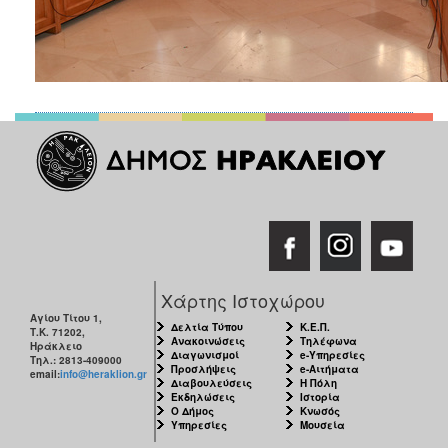
Χάρτης Ιστοχώρου
Αγίου Τίτου 1,
Δελτία Τύπου
Κ.Ε.Π.
Τ.Κ. 71202,
Ανακοινώσεις
Τηλέφωνα
Ηράκλειο
Διαγωνισμοί
e-Υπηρεσίες
Τηλ.: 2813-409000
Προσλήψεις
e-Αιτήματα
email:
info@heraklion.gr
Διαβουλεύσεις
Η Πόλη
Εκδηλώσεις
Ιστορία
Ο Δήμος
Κνωσός
Υπηρεσίες
Μουσεία