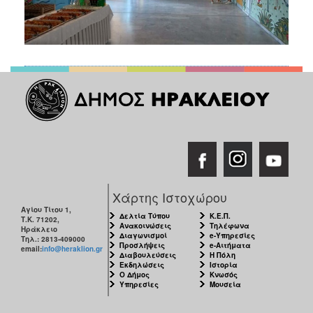
Χάρτης Ιστοχώρου
Αγίου Τίτου 1,
Δελτία Τύπου
Κ.Ε.Π.
Τ.Κ. 71202,
Ανακοινώσεις
Τηλέφωνα
Ηράκλειο
Διαγωνισμοί
e-Υπηρεσίες
Τηλ.: 2813-409000
Προσλήψεις
e-Αιτήματα
email:
info@heraklion.gr
Διαβουλεύσεις
Η Πόλη
Εκδηλώσεις
Ιστορία
Ο Δήμος
Κνωσός
Υπηρεσίες
Μουσεία