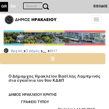
GR
EN
ΕΙΣΟΔΟΣ
Ο
Toggle
ΔΗΜΟΣ
navigati
Δελτία
Τύπου
Αρχείο
...
Αρχική
Ο Δήμος
2017
2026
2025
2024
2023
Ο Δήμαρχος Ηρακλείου Βασίλης Λαμπρινός
στα εγκαίνια του 9ου ΚΔΑΠ
2022
2021
ΔΗΜΟΣ ΗΡΑΚΛΕΙΟΥ ΚΡΗΤΗΣ
2020
ΓΡΑΦΕΙΟ ΤΥΠΟΥ
2019
Ηράκλειο 1
4
-09-2017