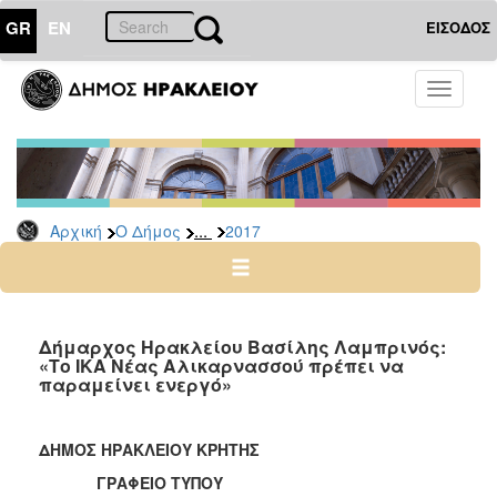
GR
EN
ΕΙΣΟΔΟΣ
Ο
Toggle
ΔΗΜΟΣ
navigati
Δελτία
Τύπου
Αρχείο
...
Αρχική
Ο Δήμος
2017
2026
2025
2024
2023
Δήμαρχος Ηρακλείου Βασίλης Λαμπρινός:
«Το ΙΚΑ Νέας Αλικαρνασσού πρέπει να
2022
παραμείνει ενεργό»
2021
2020
ΔΗΜΟΣ ΗΡΑΚΛΕΙΟΥ ΚΡΗΤΗΣ
2019
ΓΡΑΦΕΙΟ ΤΥΠΟΥ