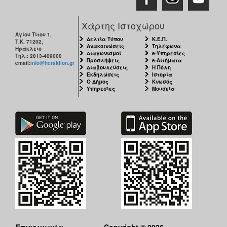
Χάρτης Ιστοχώρου
Αγίου Τίτου 1,
Δελτία Τύπου
Κ.Ε.Π.
Τ.Κ. 71202,
Ανακοινώσεις
Τηλέφωνα
Ηράκλειο
Διαγωνισμοί
e-Υπηρεσίες
Τηλ.: 2813-409000
Προσλήψεις
e-Αιτήματα
email:
info@heraklion.gr
Διαβουλεύσεις
Η Πόλη
Εκδηλώσεις
Ιστορία
Ο Δήμος
Κνωσός
Υπηρεσίες
Μουσεία
Επικοινωνία
Copyright © 2026