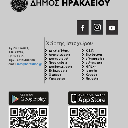
Χάρτης Ιστοχώρου
Αγίου Τίτου 1,
Δελτία Τύπου
Κ.Ε.Π.
Τ.Κ. 71202,
Ανακοινώσεις
Τηλέφωνα
Ηράκλειο
Διαγωνισμοί
e-Υπηρεσίες
Τηλ.: 2813-409000
Προσλήψεις
e-Αιτήματα
email:
info@heraklion.gr
Διαβουλεύσεις
Η Πόλη
Εκδηλώσεις
Ιστορία
Ο Δήμος
Κνωσός
Υπηρεσίες
Μουσεία