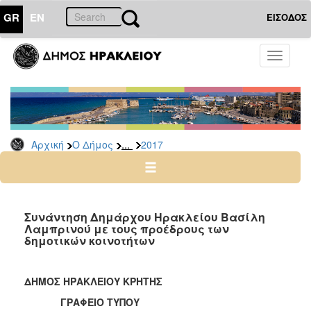
GR
EN
ΕΙΣΟΔΟΣ
Ο
Toggle
ΔΗΜΟΣ
navigati
Δελτία
Τύπου
Αρχείο
...
Αρχική
Ο Δήμος
2017
2026
2025
2024
2023
Συνάντηση Δημάρχου Ηρακλείου Βασίλη
Λαμπρινού με τους προέδρους των
2022
δημοτικών κοινοτήτων
2021
2020
ΔΗΜΟΣ ΗΡΑΚΛΕΙΟΥ ΚΡΗΤΗΣ
2019
ΓΡΑΦΕΙΟ ΤΥΠΟΥ