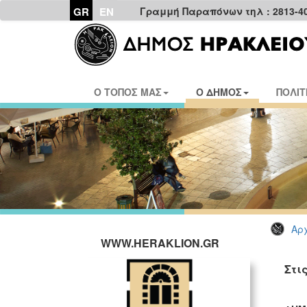
GR
EN
Γραμμή Παραπόνων τηλ : 2813-4
Ο ΤΟΠΟΣ ΜΑΣ
Ο ΔΗΜΟΣ
ΠΟΛΙΤ
Αρχ
WWW.HERAKLION.GR
Στι