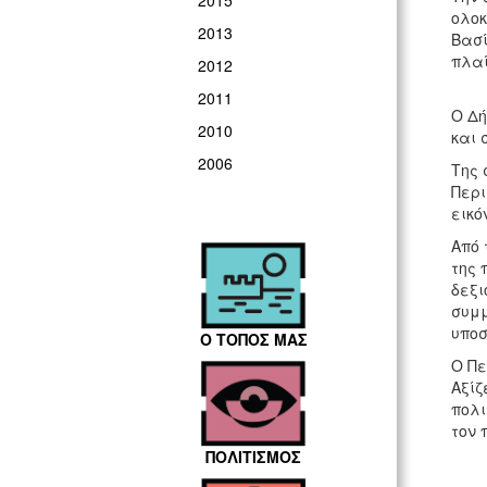
2015
ολοκ
2013
Βασί
πλαί
2012
2011
Ο Δή
2010
και 
2006
Της 
Περι
εικό
Από 
της 
δεξι
συμμ
υποσ
Ο ΤΟΠΟΣ ΜΑΣ
Ο Πε
Αξίζ
πολι
τον 
ΠΟΛΙΤΙΣΜΟΣ