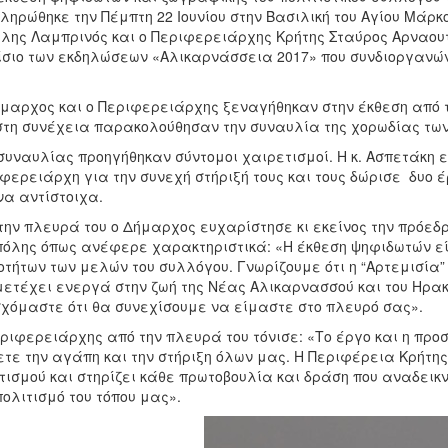
ληρώθηκε την Πέμπτη 22 Ιουνίου στην Βασιλική του Αγίου Μάρ
λης Λαμπρινός και ο Περιφερειάρχης Κρήτης Σταύρος Αρναου
σιο των εκδηλώσεων «Αλικαρνάσσεια 2017» που συνδιοργανώνε
μαρχος και ο Περιφερειάρχης ξεναγήθηκαν στην έκθεση από 
στη συνέχεια παρακολούθησαν την συναυλία της χορωδίας των
συναυλίας προηγήθηκαν σύντομοι χαιρετισμοί. Η κ. Ασπετάκη 
φερειάρχη για την συνεχή στήριξή τους και τους δώρισε δυο έ
να αντίστοιχα.
την πλευρά του ο Δήμαρχος ευχαρίστησε κι εκείνος την πρόεδ
πόλης όπως ανέφερε χαρακτηριστικά: «Η έκθεση ψηφιδωτών ε
οτήτων των μελών του συλλόγου. Γνωρίζουμε ότι η “Αρτεμισία
ετέχει ενεργά στην ζωή της Νέας Αλικαρνασσού και του Ηρακλ
χόμαστε ότι θα συνεχίσουμε να είμαστε στο πλευρό σας».
ριφερειάρχης από την πλευρά του τόνισε: «Το έργο και η πρ
ετε την αγάπη και την στήριξη όλων μας. Η Περιφέρεια Κρήτη
τισμού και στηρίζει κάθε πρωτοβουλία και δράση που αναδεικν
πολιτισμό του τόπου μας».