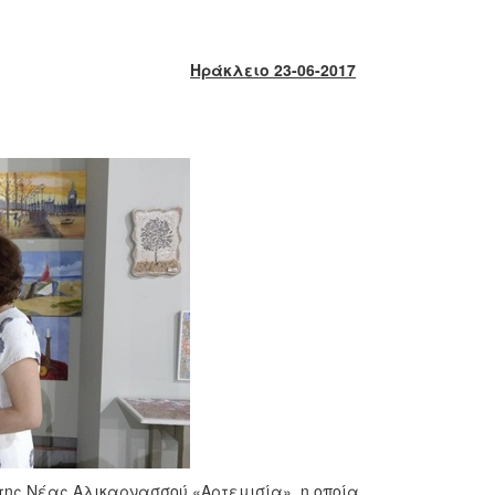
Ηράκλειο 23-06-2017
της Νέας Αλικαρνασσού «Αρτεμισία», η οποία