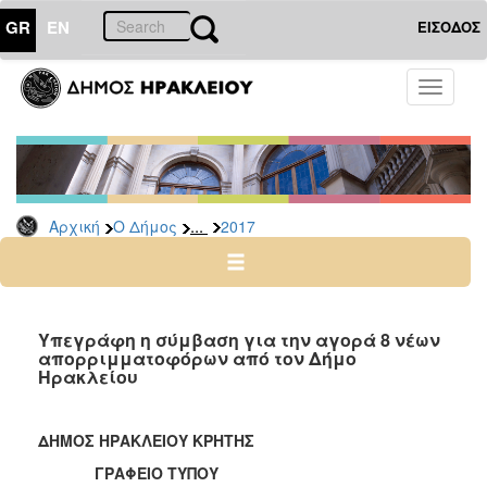
GR
EN
ΕΙΣΟΔΟΣ
Ο
Toggle
ΔΗΜΟΣ
navigati
Δελτία
Τύπου
Αρχείο
...
Αρχική
Ο Δήμος
2017
2026
2025
2024
2023
Υπεγράφη η σύμβαση για την αγορά 8 νέων
απορριμματοφόρων από τον Δήμο
2022
Ηρακλείου
2021
2020
ΔΗΜΟΣ ΗΡΑΚΛΕΙΟΥ ΚΡΗΤΗΣ
2019
ΓΡΑΦΕΙΟ ΤΥΠΟΥ