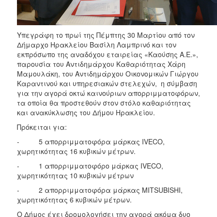
ΑΝΘΕΚΤΙΚΗ
ΠΟΛΗ
Υπεγράφη το πρωί της Πέμπτης 30 Μαρτίου από τον
Δήμαρχο Ηρακλείου Βασίλη Λαμπρινό και τον
εκπρόσωπο της αναδόχου εταιρείας «Καούσης Α.Ε.»,
παρουσία του Αντιδημάρχου Καθαριότητας Χάρη
Μαμουλάκη, του Αντιδημάρχου Οικονομικών Γιώργου
Καραντινού και υπηρεσιακών στελεχών, η σύμβαση
για την αγορά οκτώ καινούριων απορριμματοφόρων,
τα οποία θα προστεθούν στον στόλο καθαριότητας
και ανακύκλωσης του Δήμου Ηρακλείου.
Πρόκειται για:
- 5 απορριμματοφόρα μάρκας IVECO,
χωρητικότητας 16 κυβικών μέτρων.
- 1 απορριμματοφόρο μάρκας IVECO,
χωρητικότητας 10 κυβικών μέτρων
- 2 απορριμματοφόρα μάρκας MITSUBISHI,
χωρητικότητας 6 κυβικών μέτρων.
Ο Δήμος έχει δρομολογήσει την αγορά ακόμα δυο