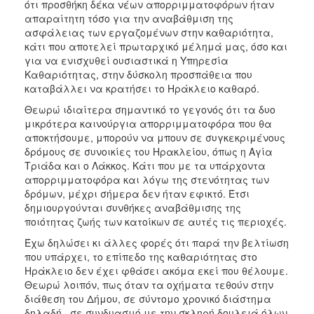
ότι προσθήκη δέκα νέων απορριμματοφόρων ήταν
απαραίτητη τόσο για την αναβάθμιση της
ασφάλειας των εργαζομένων στην καθαριότητα,
κάτι που αποτελεί πρωταρχικό μέλημά μας, όσο και
για να ενισχυθεί ουσιαστικά η Υπηρεσία
Καθαριότητας, στην δύσκολη προσπάθεια που
καταβάλλει να κρατήσει το Ηράκλειο καθαρό.
Θεωρώ ιδιαίτερα σημαντικό το γεγονός ότι τα δυο
μικρότερα καινούργια απορριμματοφόρα που θα
αποκτήσουμε, μπορούν να μπουν σε συγκεκριμένους
δρόμους σε συνοικίες του Ηρακλείου, όπως η Αγία
Τριάδα και ο Λάκκος. Κάτι που με τα υπάρχοντα
απορριμματοφόρα και λόγω της στενότητας των
δρόμων, μέχρι σήμερα δεν ήταν εφικτό. Έτσι
δημιουργούνται συνθήκες αναβάθμισης της
ποιότητας ζωής των κατοίκων σε αυτές τις περιοχές.
Έχω δηλώσει κι άλλες φορές ότι παρά την βελτίωση
που υπάρχει, το επίπεδο της καθαριότητας στο
Ηράκλειο δεν έχει φθάσει ακόμα εκεί που θέλουμε.
Θεωρώ λοιπόν, πως όταν τα οχήματα τεθούν στην
διάθεση του Δήμου, σε σύντομο χρονικό διάστημα
δηλαδή , σε συνδυασμό με την σκληρή δουλειά όλων