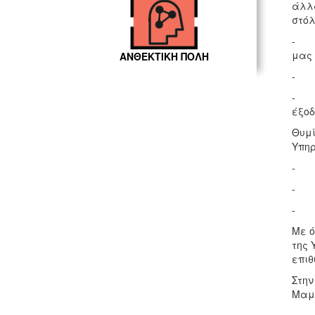
άλλα
στόλ
- Τη
μας
ΑΝΘΕΚΤΙΚΗ ΠΟΛΗ
- Τη
- Ση
έξοδ
Θυμί
Υπη
- Τη
- Τ
- Τ
Με ό
της 
επιθ
Στην
Μαμο