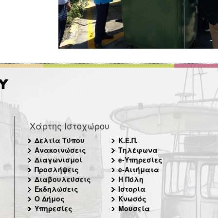
Χάρτης Ιστοχώρου
Δελτία Τύπου
Κ.Ε.Π.
Ανακοινώσεις
Τηλέφωνα
Διαγωνισμοί
e-Υπηρεσίες
Προσλήψεις
e-Αιτήματα
Διαβουλεύσεις
Η Πόλη
Εκδηλώσεις
Ιστορία
Ο Δήμος
Κνωσός
Υπηρεσίες
Μουσεία