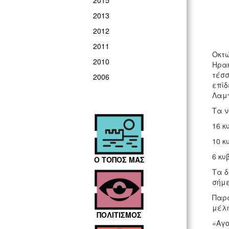
2015
2013
2012
2011
Οκτώ
2010
Ηρακ
τέσσ
2006
επίδ
Λαμπ
Τα ν
16 κ
10 κ
6 κυ
Ο ΤΟΠΟΣ ΜΑΣ
Τα δ
σήμε
Παρά
μέλη
ΠΟΛΙΤΙΣΜΟΣ
«Αγο