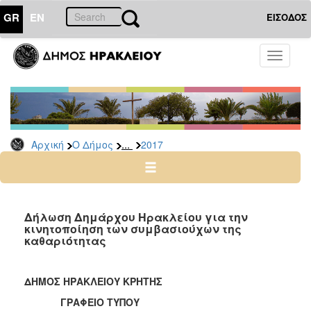
GR
EN
ΕΙΣΟΔΟΣ
Ο
Toggle
ΔΗΜΟΣ
navigati
Δελτία
Τύπου
Αρχείο
...
Αρχική
Ο Δήμος
2017
2026
2025
2024
2023
Δήλωση Δημάρχου Ηρακλείου για την
κινητοποίηση των συμβασιούχων της
2022
καθαριότητας
2021
2020
ΔΗΜΟΣ ΗΡΑΚΛΕΙΟΥ ΚΡΗΤΗΣ
2019
ΓΡΑΦΕΙΟ ΤΥΠΟΥ