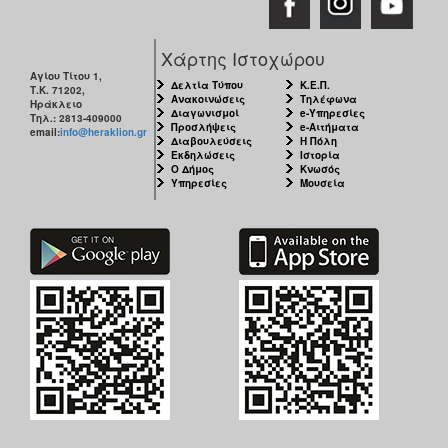
Χάρτης Ιστοχώρου
Αγίου Τίτου 1,
Δελτία Τύπου
Κ.Ε.Π.
Τ.Κ. 71202,
Ανακοινώσεις
Τηλέφωνα
Ηράκλειο
Διαγωνισμοί
e-Υπηρεσίες
Τηλ.: 2813-409000
Προσλήψεις
e-Αιτήματα
email:
info@heraklion.gr
Διαβουλεύσεις
Η Πόλη
Εκδηλώσεις
Ιστορία
Ο Δήμος
Κνωσός
Υπηρεσίες
Μουσεία