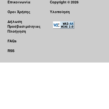
Επικοινωνία
Copyright © 2026
Όροι Χρήσης
Υλοποίηση
Δήλωση
Προσβασιμότητας
Πλοήγηση
FAQs
RSS