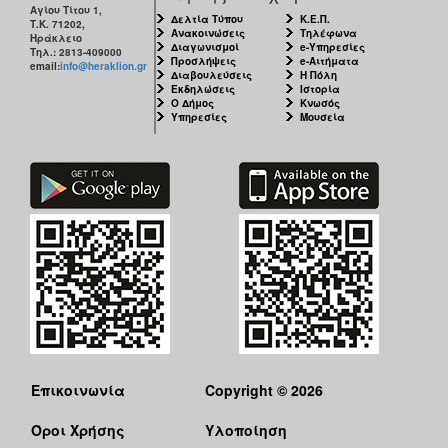
Αγίου Τίτου 1,
Δελτία Τύπου
Κ.Ε.Π.
Τ.Κ. 71202,
Ανακοινώσεις
Τηλέφωνα
Ηράκλειο
Διαγωνισμοί
e-Υπηρεσίες
Τηλ.: 2813-409000
Προσλήψεις
e-Αιτήματα
email:
info@heraklion.gr
Διαβουλεύσεις
Η Πόλη
Εκδηλώσεις
Ιστορία
Ο Δήμος
Κνωσός
Υπηρεσίες
Μουσεία
Επικοινωνία
Copyright © 2026
Όροι Χρήσης
Υλοποίηση