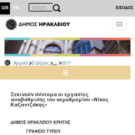
GR
EN
ΕΙΣΟΔΟΣ
Ο
Toggle
ΔΗΜΟΣ
navigati
Δελτία
Τύπου
Αρχείο
...
Αρχική
Ο Δήμος
2017
2026
2025
2024
2023
Ξεκινούν σύντομα οι εργασίες
αναβάθμισης του αεροδρομίου «Νίκος
2022
Καζαντζάκης»
2021
2020
ΔΗΜΟΣ ΗΡΑΚΛΕΙΟΥ ΚΡΗΤΗΣ
2019
ΓΡΑΦΕΙΟ ΤΥΠΟΥ