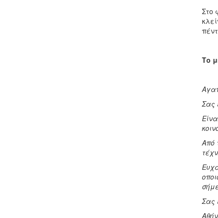
Στο 
κλεί
πέντ
Το 
Αγαπ
Σας 
Είνα
κοιν
Από 
τέχν
Ευχα
οποι
σήμε
Σας 
Αθήν