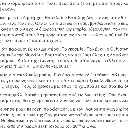
μια ακόμα φορά ότι ο πολιτισμός στηρίζεται μεν στο παρόν 
έλλον».
ως μετά ο Δήμαρχος Ηρακλείου Βασίλης Λαμπρινός, στον δικό
ν: «Συμπολίτες. Θέλω να πιστεύω ότι όσοι βρισκόμαστε απόψ
 ακόμη κι αν έχουν διαφορετική αφετηρία, ιδεολογική, πολιτικ
λειο αντάξιο της λαμπρής ιστορίας και του πολιτισμού του! Το
 πολιτισμοί» σ’ αυτό στοχεύει.
 ότι παραμονές του Δευτέρου Παγκοσμίου Πολέμου, ο Ουίνστω
νομικών της Μεγάλης Βρετανίας να μειώσει όλες τις δαπάνες,
τισμού. –Καλά της άμυνας, -απάντησε ο Υπουργός- αλλά του πολ
τησε: “Γιατί γι’ αυτόν πολεμούμε”!
μείς για αυτά πολεμούμε. Για όσα αυτός εδώ ο τόπος κράτησε 
α, για όσους όπως και τότε, έτσι και τώρα εξακολουθούν με 
τις τέχνες. Τους το χρωστάμε, όπως το χρωστάμε και στα παιδ
 το κεφάλι λοιπόν, μην πτοείστε από τις δυσκολίες. Όσο έχου
τισμό μας, θα έχουμε πάντα λόγους να πολεμάμε και να νικά
ούθησε μια υπέροχη παράσταση, με τον Λαυρέντη Μαχαιρίτσ
δαίους μουσικούς της Ορχήστρας να ταξιδεύουν το κοινό σε κι
 Θεοδωράκη, την ώρα που στο video wall περνούσαν εικόνες από
ου
νες από την ταραγμένη ιστορία του 20
αιώνα.