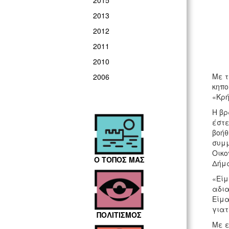
2015
2013
2012
2011
2010
Με τ
2006
κηπο
«Κρή
Η βρ
έστε
βοήθ
συμμ
Οικο
Ο ΤΟΠΟΣ ΜΑΣ
Δήμα
«Είμ
αδια
Είμα
γιατ
ΠΟΛΙΤΙΣΜΟΣ
Με ε