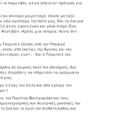
και το παρελθόν, αλλά αποτελεί πρόταση για
 του σύντομο χαιρετισμό, τόνισε μεταξύ
ε εδώ αγαπάμε την πόλη μας. Και τα όνειρά
ή ή άλλη, έχουν έναν και μόνο στόχο: Ένα
 Φεστιβάλ «Κρήτη, μια ιστορία, πέντε συν
ν Τσώρτσιλ ζήτησε από τον Υπουργό
 εκτός από εκείνες της Άμυνας και του
ιτισμού, γιατί ; - Και ο Τσώρτσιλ του
όρθια σε καιρούς πολύ πιο οδυνηρούς. Και
τόσες στερήσεις να υπηρετούν τα γράμματα
ιά μας.
με ο ένας τον άλλο και όσο έχουμε τον
με»!
α, την Παυλίνα Βουλγαράκη και τους
νηματογραφικές και θεατρικές μουσικές του
 τη ζωή και το έργο του συνθέτη καθώς και