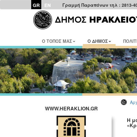
GR
EN
Γραμμή Παραπόνων τηλ : 2813-4
Ο ΤΟΠΟΣ ΜΑΣ
Ο ΔΗΜΟΣ
ΠΟΛΙΤ
Αρχ
WWW.HERAKLION.GR
Η μ
«Κρ