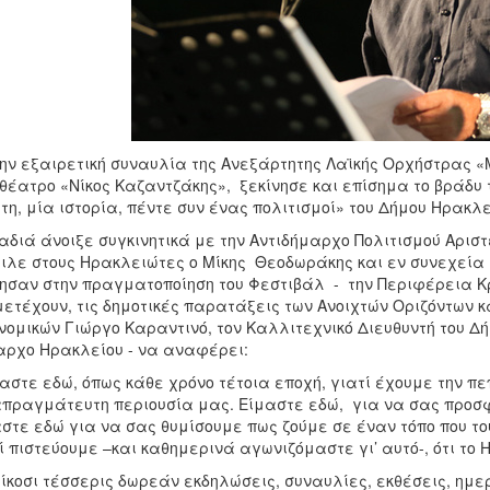
ην εξαιρετική συναυλία της Ανεξάρτητης Λαϊκής Ορχήστρας «
θέατρο «Νίκος Καζαντζάκης», ξεκίνησε και επίσημα το βράδυ 
τη, μία ιστορία, πέντε συν ένας πολιτισμοί» του Δήμου Ηρακλε
αδιά άνοιξε συγκινητικά με την Αντιδήμαρχο Πολιτισμού Αρισ
ιλε στους Ηρακλειώτες ο Μίκης Θεοδωράκης και εν συνεχεία 
ησαν στην πραγματοποίηση του Φεστιβάλ - την Περιφέρεια Κρ
ετέχουν, τις δημοτικές παρατάξεις των Ανοιχτών Οριζόντων κ
νομικών Γιώργο Καραντινό, τον Καλλιτεχνικό Διευθυντή του Δή
ρχο Ηρακλείου - να αναφέρει:
αστε εδώ, όπως κάθε χρόνο τέτοια εποχή, γιατί έχουμε την πεπ
πραγμάτευτη περιουσία μας. Είμαστε εδώ, για να σας προσ
στε εδώ για να σας θυμίσουμε πως ζούμε σε έναν τόπο που του
ί πιστεύουμε –και καθημερινά αγωνιζόμαστε γι’ αυτό-, ότι το 
ίκοσι τέσσερις δωρεάν εκδηλώσεις, συναυλίες, εκθέσεις, ημε