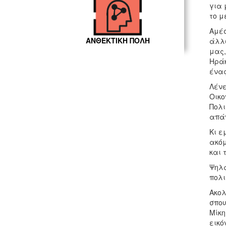
για 
το μ
Αμέσ
ΑΝΘΕΚΤΙΚΗ ΠΟΛΗ
άλλω
μας,
Ηράκ
ένας
Λένε
Οικο
Πολι
απάν
Κι ε
ακόμ
και 
Ψηλά
πολι
Ακολ
σπου
Μίκη
εικό