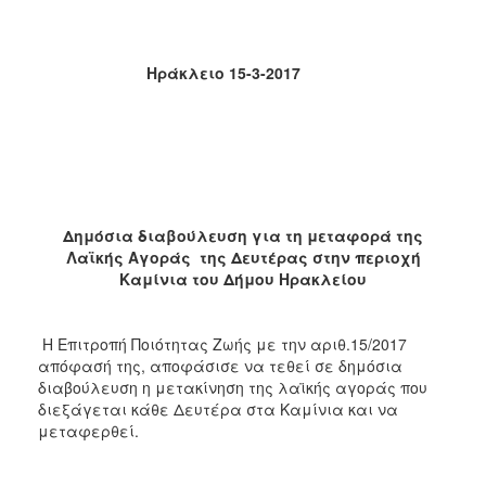
2018
2017
2016
Ηράκλειο 15-3-2017
2015
2013
2012
2011
2010
Δημόσια διαβούλευση για τη μεταφορά της
Λαϊκής Αγοράς της Δευτέρας στην περιοχή
2006
Καμίνια του Δήμου Ηρακλείου
Η Επιτροπή Ποιότητας Ζωής με την αριθ.15/2017
απόφασή της, αποφάσισε να τεθεί σε δημόσια
Ο
ΤΟΠΟΣ
διαβούλευση η μετακίνηση της λαϊκής αγοράς που
ΜΑΣ
διεξάγεται κάθε Δευτέρα στα Καμίνια και να
μεταφερθεί.
ΠΟΛΙΤΙΣΜΟΣ