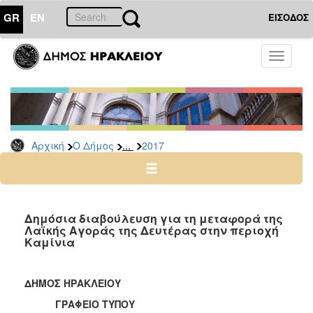
GR
EN
ΕΙΣΟΔΟΣ
Ο
Toggle
ΔΗΜΟΣ
navigati
Δελτία
Τύπου
Αρχείο
...
Αρχική
Ο Δήμος
2017
2026
2025
2024
2023
Δημόσια διαβούλευση για τη μεταφορά της
Λαϊκής Αγοράς της Δευτέρας στην περιοχή
2022
Καμίνια
2021
2020
ΔΗΜΟΣ ΗΡΑΚΛΕΙΟΥ
2019
ΓΡΑΦΕΙΟ ΤΥΠΟΥ