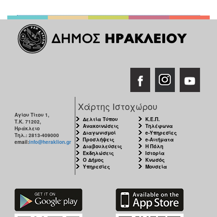
Χάρτης Ιστοχώρου
Αγίου Τίτου 1,
Δελτία Τύπου
Κ.Ε.Π.
Τ.Κ. 71202,
Ανακοινώσεις
Τηλέφωνα
Ηράκλειο
Διαγωνισμοί
e-Υπηρεσίες
Τηλ.: 2813-409000
Προσλήψεις
e-Αιτήματα
email:
info@heraklion.gr
Διαβουλεύσεις
Η Πόλη
Εκδηλώσεις
Ιστορία
Ο Δήμος
Κνωσός
Υπηρεσίες
Μουσεία