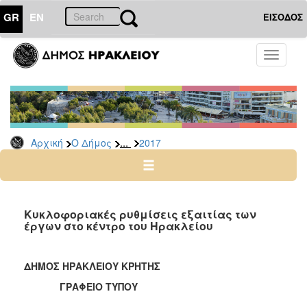
GR
EN
ΕΙΣΟΔΟΣ
Ο
Toggle
ΔΗΜΟΣ
navigati
Δελτία
Τύπου
Αρχείο
...
Αρχική
Ο Δήμος
2017
2026
2025
2024
2023
Κυκλοφοριακές ρυθμίσεις εξαιτίας των
έργων στο κέντρο του Ηρακλείου
2022
2021
ΔΗΜΟΣ ΗΡΑΚΛΕΙΟΥ ΚΡΗΤΗΣ
2020
ΓΡΑΦΕΙΟ ΤΥΠΟΥ
2019