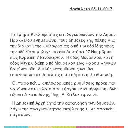
2018
Ηράκλειο 25-11-2017
2017
2016
2015
Το Τμήμα Κυκλοφορίας και Συγκοινωνιών του Δήμου
2013
Ηρακλείου ενημερώνει τους δημότες της πόλης για
2012
την διακοπή της κυκλοφορίας από την οδό Ίδης προς
την οδό Ψαρομηλίγκων από Δευτέρα 27 Νοεμβρίου
2011
έως Κυριακή 7 Ιανουαρίου. Η οδός Μουρέλου, και η
2010
οδός Μιχελιδάκη από Μουρέλου έως Ψαρομιλήγκων
θα είναι οδοί διπλής κατεύθυνσης και θα
2006
απαγορεύεται σε αυτές η στάση και η στάθμευση.
Οι παραπάνω κυκλοφοριακές ρυθμίσεις πρόκειται
να γίνουν στο πλαίσιο του έργου «Διαμόρφωση οδών
άξονα Δικαιοσύνης, Ίδης, Λ. Καλοκαιρινού».
Ο
ΤΟΠΟΣ
Η Δημοτική Αρχή ζητά την κατανόηση των δημοτών,
ΜΑΣ
λόγω της αναγκαιότητας εκτέλεσης των παραπάνω
εργασιών.
ΠΟΛΙΤΙΣΜΟΣ