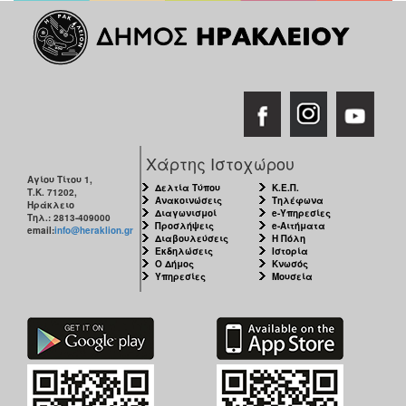
ΑΝΘΕΚΤΙΚΗ
ΠΟΛΗ
Χάρτης Ιστοχώρου
Αγίου Τίτου 1,
Δελτία Τύπου
Κ.Ε.Π.
Τ.Κ. 71202,
Ανακοινώσεις
Τηλέφωνα
Ηράκλειο
Διαγωνισμοί
e-Υπηρεσίες
Τηλ.: 2813-409000
Προσλήψεις
e-Αιτήματα
email:
info@heraklion.gr
Διαβουλεύσεις
Η Πόλη
Εκδηλώσεις
Ιστορία
Ο Δήμος
Κνωσός
Υπηρεσίες
Μουσεία