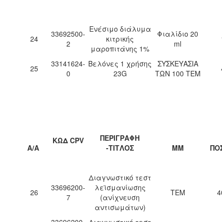
Ενέσιμο διάλυμα
33692500-
Φιαλίδιο 20
24
κιτρικής
2
ml
μαροπιτάνης 1%
33141624-
Βελόνες 1 χρήσης
ΣΥΣΚΕΥΑΣΙΑ
25
0
23G
ΤΩΝ 100 ΤΕΜ
ΠΕΡΙΓΡΑΦΗ
ΚΩΔ CPV
Α/Α
-ΤΙΤΛΟΣ
ΜΜ
ΠΟ
Διαγνωστικό τεστ
33696200-
λεϊσμανίωσης
26
ΤΕΜ
4
7
(ανίχνευση
αντισωμάτων)
33696200-
Διαγνωστικό τεστ