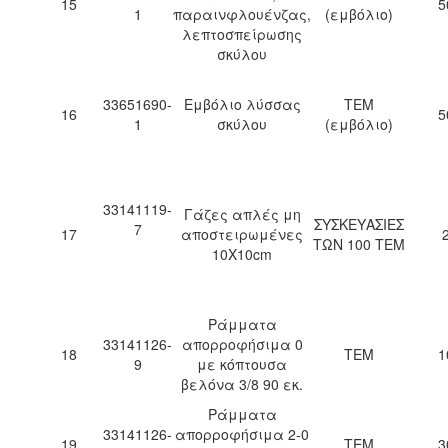
15
5
1
παραινφλουένζας,
(εμβόλιο)
λεπτοσπείρωσης
σκύλου
33651690-
Εμβόλιο λύσσας
ΤΕΜ
16
5
1
σκύλου
(εμβόλιο)
33141119-
Γάζες απλές μη
ΣΥΣΚΕΥΑΣΙΕΣ
7
17
αποστειρωμένες
ΤΩΝ 100 ΤΕΜ
10Χ10cm
Ράμματα
33141126-
απορροφήσιμα 0
18
ΤΕΜ
1
9
με κόπτουσα
βελόνα 3/8 90 εκ.
Ράμματα
33141126-
απορροφήσιμα 2-0
19
ΤΕΜ
3