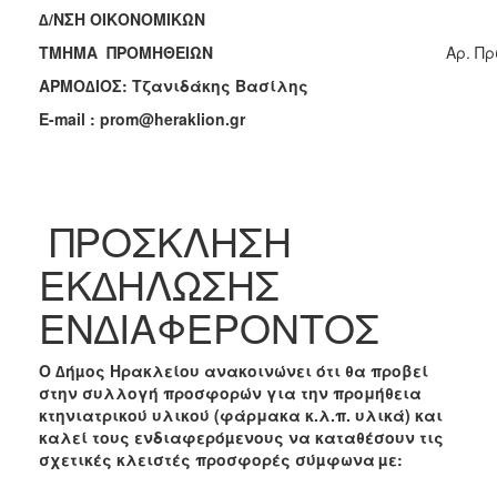
2018
∆/ΝΣΗ ΟΙΚΟΝΟΜΙΚΩΝ
2017
ΤΜΗΜΑ ΠΡΟΜΗΘΕΙΩΝ
Aρ. Πρ
2016
ΑΡΜΟ∆ΙΟΣ: Τζανιδάκης Βασίλης
2015
E-mail : prom@heraklion.gr
2013
2012
2011
ΠΡΟΣΚΛΗΣΗ
2010
ΕΚ∆ΗΛΩΣΗΣ
2006
ΕΝ∆ΙΑΦΕΡΟΝΤΟΣ
Ο ∆ήµος Ηρακλείου ανακοινώνει ότι θα προβεί
Ο
στην συλλογή προσφορών για την
προμήθεια
ΤΟΠΟΣ
ΜΑΣ
κτηνιατρικού υλικού (φάρμακα κ.λ.π. υλικά)
και
καλεί τους ενδιαφερόµενους να καταθέσουν τις
σχετικές κλειστές προσφορές σύµφωνα
µε:
ΠΟΛΙΤΙΣΜΟΣ