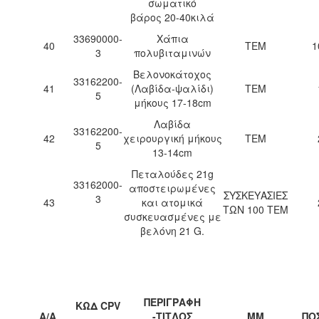
σωματικό
βάρος 20-40κιλά
33690000-
Χάπια
40
ΤΕΜ
1
3
πολυβιταμινών
Βελονοκάτοχος
33162200-
41
(Λαβίδα-ψαλίδι)
ΤΕΜ
5
μήκους 17-18cm
Λαβίδα
33162200-
42
χειρουργική μήκους
ΤΕΜ
5
13-14cm
Πεταλούδες 21g
33162000-
αποστειρωμένες
ΣΥΣΚΕΥΑΣΙΕΣ
3
43
και ατομικά
ΤΩΝ 100 ΤΕΜ
συσκευασμένες με
βελόνη 21 G.
ΠΕΡΙΓΡΑΦΗ
ΚΩΔ CPV
Α/Α
-ΤΙΤΛΟΣ
ΜΜ
ΠΟ