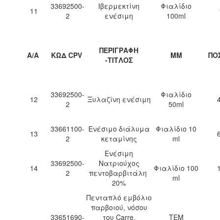
33692500-
Ιβερμεκτίνη
Φιαλίδιο
11
2
ενέσιμη
100ml
ΠΕΡΙΓΡΑΦΗ
Α/Α
ΚΩΔ CPV
ΜΜ
ΠΟ
-ΤΙΤΛΟΣ
33692500-
Φιαλίδιο
12
Ξυλαζίνη ενέσιμη
2
50ml
33661100-
Ενέσιμο διάλυμα
Φιαλίδιο 10
13
2
κεταμίνης
ml
Ενέσιμη
33692500-
Νατριούχος
14
Φιαλίδιο 100
2
πεντοβαρβιτάλη
ml
20%
Πενταπλό εμβόλιο
παρβοιού, νόσου
33651690-
του Carre,
ΤΕΜ