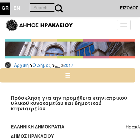
GR
EN
ΕΙΣΟΔΟΣ
Ο
Toggle
ΔΗΜΟΣ
navigati
Δελτία
Τύπου
Αρχείο
...
Αρχική
Ο Δήμος
2017
2026
2025
2024
2023
Πρόσκληση για την προμήθεια κτηνιατρικού
υλικού κυνοκομείου και δημοτικού
2022
κτηνιατρείου
2021
2020
ΕΛΛΗΝΙΚΗ ∆ΗΜΟΚΡΑΤΙΑ
Ηράκλε
2019
∆ΗΜΟΣ ΗΡΑΚΛΕΙΟΥ