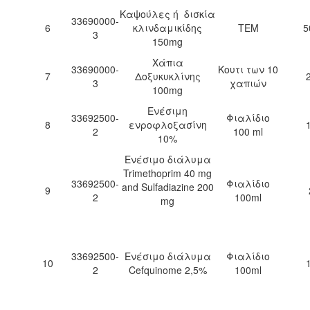
Καψούλες ή δισκία
33690000-
6
κλινδαμικίδης
ΤΕΜ
5
3
150mg
Χάπια
33690000-
Κουτι των 10
7
Δοξυκυκλίνης
3
χαπιών
100mg
Ενέσιμη
33692500-
Φιαλίδιο
8
ενροφλοξασίνη
2
100 ml
10%
Ενέσιμο διάλυμα
Trimethoprim 40 mg
33692500-
Φιαλίδιο
and Sulfadiazine 200
9
2
100ml
mg
33692500-
Ενέσιμο διάλυμα
Φιαλίδιο
10
2
Cefquinome 2,5%
100ml