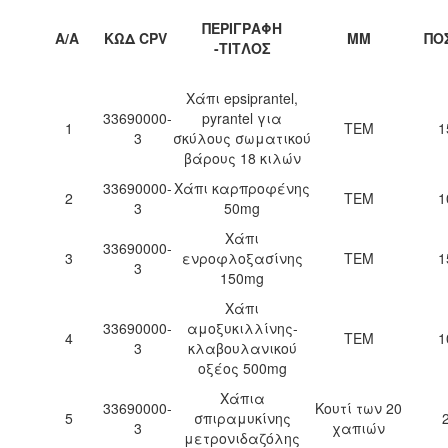
ΠΕΡΙΓΡΑΦΗ
Α/Α
ΚΩΔ CPV
ΜΜ
ΠΟ
-ΤΙΤΛΟΣ
Χάπι epsiprantel,
33690000-
pyrantel για
1
ΤΕΜ
1
3
σκύλους σωματικού
βάρους 18 κιλών
33690000-
Χάπι καρπροφένης
2
ΤΕΜ
1
3
50mg
Χάπι
33690000-
3
ενροφλοξασίνης
ΤΕΜ
1
3
150mg
Χάπι
33690000-
αμοξυκιλλίνης-
4
ΤΕΜ
1
3
κλαβουλανικού
οξέος 500mg
Χάπια
33690000-
Κουτί των 20
5
σπιραμυκίνης
3
χαπιών
μετρονιδαζόλης