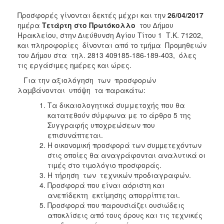
Προσφορές γίνονται δεκτές µέχρι και την
26/04/2017
ηµέρα
Τετάρτη στο Πρωτόκολλο
του ∆ήµου
Ηρακλείου, στην ∆ιεύθυνση Αγίου Τίτου 1 Τ.Κ. 71202,
και πληροφορίες δίνονται από το τµήµα Προµηθειών
του ∆ήµου στα τηλ. 2813 409185-186-189-403, όλες
τις εργάσιµες ηµέρες και ώρες.
Για την αξιολόγηση των προσφορών
λαµβάνονται υπόψη τα παρακάτω:
Τα δικαιολογητικά συμμετοχής που θα
κατατεθούν σύμφωνα με το άρθρο 5 της
Συγγραφής υποχρεώσεων που
επισυνάπτεται.
Η οικονοµική προσφορά των συµµετεχόντων
στις οποίες θα αναγράφονται αναλυτικά οι
τιµές στο τιµολόγιο προσφοράς.
Η τήρηση των τεχνικών προδιαγραφών.
Προσφορά που είναι αόριστη και
ανεπίδεκτη εκτίµησης απορρίπτεται.
Προσφορά που παρουσιάζει ουσιώδεις
αποκλίσεις από τους όρους και τις τεχνικές