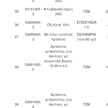
2
22G
33141200-
Φλεβοκαθετήρες
35
ΤΕΜ
2
2
20G
33690000-
ΣΥΣΚΕΥΑΣΙΑ
36
Οξυζενέ 10%
3
1 lt
33690000-
Μελάνι τατουάζ
ΣΩΛΗΝΑΡΙΑ
37
3
πράσινο
(των 60 γρ)
Αμπούλα
φιπρονίλης για
σκύλους με
σωματικό βάρος
33691000-
10-20 κιλά
38
ΤΕΜ
1
0
Αμπούλα
φιπρονίλης για
33691000-
39
σκύλους με
ΤΕΜ
0