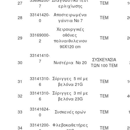
27
ΤΕΜ
1
7
ερλιχίωσης
33141420-
Αποστειρωμένα
28
ΤΕΜ
2
0
γάντια Νο 7
Χειρουργικές
33169000-
οθόνες
29
ΤΕΜ
2
2
πολυαιθυλενιου
90Χ120 cm
33141410-
ΣΥΣΚΕΥΑΣΙΑ
7
30
Νυστέρια Νο 20
ΤΩΝ 100 ΤΕΜ
33141310-
Σύριγγες 5 ml με
31
ΤΕΜ
1
6
βελόνα 21G
33141310-
Σύριγγες 3 ml με
32
ΤΕΜ
4
6
βελόνα 23G
33141624-
33
Συσκευές ορών
ΤΕΜ
0
33141200-
Φλεβοκαθετήρες
34
ΤΕΜ
2