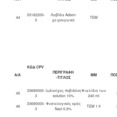
33162200-
Λαβίδα Adson
44
ΤΕΜ
5
χειρουργική
ΚΩΔ CPV
ΠΕΡΙΓΡΑΦΗ
Α/Α
ΜΜ
ΠΟ
-ΤΙΤΛΟΣ
33690000-
Ιωδιούχος ποβιδόνη
Φιαλίδιο των
45
3
solution 10%
240 ml
33690000-
Φυσιολογικός ορός
46
ΤΕΜ 1 lt
3
Nacl 0,9%