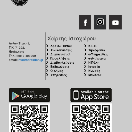
Χάρτης Ιστοχώρου
Αγίου Τίτου 1,
Δελτία Τύπου
Κ.Ε.Π.
Τ.Κ. 71202,
Ανακοινώσεις
Τηλέφωνα
Ηράκλειο
Διαγωνισμοί
e-Υπηρεσίες
Τηλ.: 2813-409000
Προσλήψεις
e-Αιτήματα
email:
info@heraklion.gr
Διαβουλεύσεις
Η Πόλη
Εκδηλώσεις
Ιστορία
Ο Δήμος
Κνωσός
Υπηρεσίες
Μουσεία