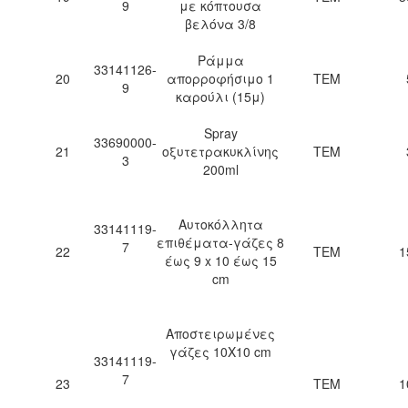
9
με κόπτουσα
βελόνα 3/8
Ράμμα
33141126-
20
απορροφήσιμο 1
ΤΕΜ
9
καρούλι (15μ)
Spray
33690000-
21
οξυτετρακυκλίνης
ΤΕΜ
3
200ml
Αυτοκόλλητα
33141119-
επιθέματα-γάζες 8
7
22
ΤΕΜ
1
έως 9 x 10 έως 15
cm
Αποστειρωμένες
γάζες 10Χ10 cm
33141119-
7
23
ΤΕΜ
1