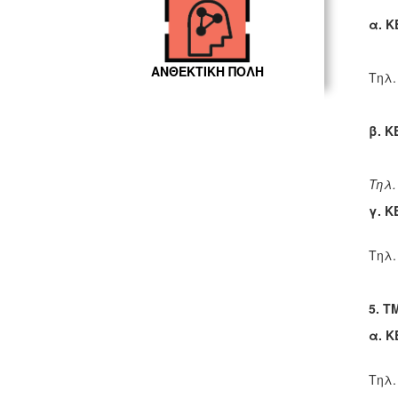
α. Κ
ΑΝΘΕΚΤΙΚΗ ΠΟΛΗ
Tηλ.
β. Κ
Tηλ.
γ. Κ
Tηλ.
5. Τ
α. Κ
Τηλ.