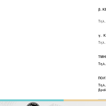
β.
ΚΕ
Τηλ.
γ.
Κ
Τ
ΤΜΗ
Τηλ.
ΠΟΛ
Τηλ.
βράδ