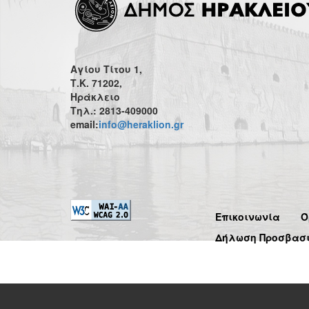
Αγίου Τίτου 1,
Τ.Κ. 71202,
Ηράκλειο
Τηλ.: 2813-409000
email:
info@heraklion.gr
Επικοινωνία
Ό
Δήλωση Προσβασ