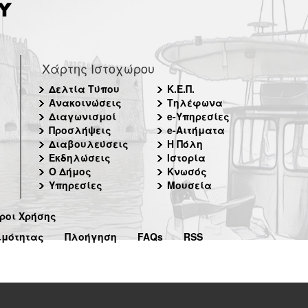
Χάρτης Ιστοχώρου
Δελτία Τύπου
Κ.Ε.Π.
Ανακοινώσεις
Τηλέφωνα
Διαγωνισμοί
e-Υπηρεσίες
Προσλήψεις
e-Αιτήματα
Διαβουλεύσεις
Η Πόλη
Εκδηλώσεις
Ιστορία
Ο Δήμος
Κνωσός
Υπηρεσίες
Μουσεία
ροι Χρήσης
ιμότητας
Πλοήγηση
FAQs
RSS