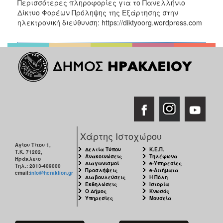
Περισσότερες πληροφορίες για το Πανελλήνιο
Δίκτυο Φορέων Πρόληψης της Εξάρτησης στην
ηλεκτρονική διεύθυνση: https://diktyoorg.wordpress.com
Χάρτης Ιστοχώρου
Αγίου Τίτου 1,
Δελτία Τύπου
Κ.Ε.Π.
Τ.Κ. 71202,
Ανακοινώσεις
Τηλέφωνα
Ηράκλειο
Διαγωνισμοί
e-Υπηρεσίες
Τηλ.: 2813-409000
Προσλήψεις
e-Αιτήματα
email:
info@heraklion.gr
Διαβουλεύσεις
Η Πόλη
Εκδηλώσεις
Ιστορία
Ο Δήμος
Κνωσός
Υπηρεσίες
Μουσεία