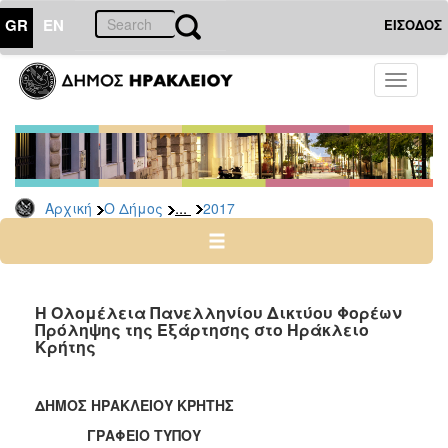
GR
EN
ΕΙΣΟΔΟΣ
Ο
Toggle
ΔΗΜΟΣ
navigati
Δελτία
Τύπου
Αρχείο
...
Αρχική
Ο Δήμος
2017
2026
2025
2024
2023
Η Ολομέλεια Πανελληνίου Δικτύου Φορέων
Πρόληψης της Εξάρτησης στο Ηράκλειο
2022
Κρήτης
2021
2020
ΔΗΜΟΣ ΗΡΑΚΛΕΙΟΥ ΚΡΗΤΗΣ
2019
ΓΡΑΦΕΙΟ ΤΥΠΟΥ