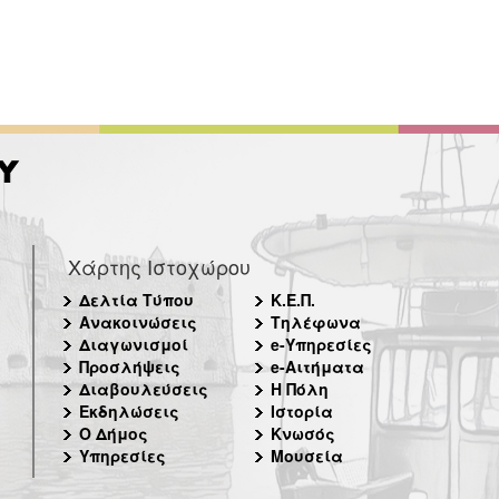
Χάρτης Ιστοχώρου
Δελτία Τύπου
Κ.Ε.Π.
Ανακοινώσεις
Τηλέφωνα
Διαγωνισμοί
e-Υπηρεσίες
Προσλήψεις
e-Αιτήματα
Διαβουλεύσεις
Η Πόλη
Εκδηλώσεις
Ιστορία
Ο Δήμος
Κνωσός
Υπηρεσίες
Μουσεία