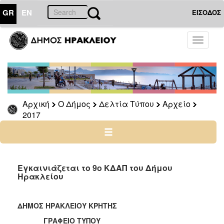
GR
EN
ΕΙΣΟΔΟΣ
Ο
Toggle
ΔΗΜΟΣ
navigati
Δελτία
Τύπου
Αρχείο
Αρχική
Ο Δήμος
Δελτία Τύπου
Αρχείο
2026
2017
2025
2024
2023
2022
Εγκαινιάζεται το 9ο ΚΔΑΠ του Δήμου
Ηρακλείου
2021
2020
ΔΗΜΟΣ ΗΡΑΚΛΕΙΟΥ ΚΡΗΤΗΣ
2019
ΓΡΑΦΕΙΟ ΤΥΠΟΥ