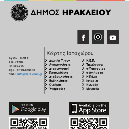
ΑΝΘΕΚΤΙΚΗ
ΠΟΛΗ
Χάρτης Ιστοχώρου
Αγίου Τίτου 1,
Δελτία Τύπου
Κ.Ε.Π.
Τ.Κ. 71202,
Ανακοινώσεις
Τηλέφωνα
Ηράκλειο
Διαγωνισμοί
e-Υπηρεσίες
Τηλ.: 2813-409000
Προσλήψεις
e-Αιτήματα
email:
info@heraklion.gr
Διαβουλεύσεις
Η Πόλη
Εκδηλώσεις
Ιστορία
Ο Δήμος
Κνωσός
Υπηρεσίες
Μουσεία