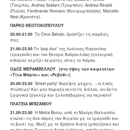
(Τούμπα), Andrea Soldani (Τρομπόνι), Andrea Rinaldi
(Πιάνο), Ferdinando Romano (Κοντραμπάσσο), Marcello
Nesi (Κρουστά).
ΠΑΡΚΟ ΘΕΟΤΟΚΟΠΟΥΛΟΥ
20.00-21.00
Το Circo Bahalo, δροσίζει τις καρδιές
σας.
21.00-23.00
Το “pop duo” της Ιωάννας Καρανίκα
(τραγούδι) και του Έκτορα Ανδρουλάκη (ηλεκτρική
κιθάρα) γεμίζει κεφάτες νότες το πάρκο.
ΟΔΟΣ ΜΕΡΑΜΒΕΛΛΟΥ (στο ύψος των καφενείων
«Τίτα Μπρίκι» και «Ρεβύθι»)
20.00-23.00
Street party! Χορέψτε μέχρις …τελικής
πτώσεως! Και μην παραξενευτείτε διόλου, αν δείτε
ξαφνικά ζογκλέρ και ξυλοπόδαρους να περνούν!
ΠΛΑΤΕΙΑ ΜΠΙΖΑΝΙΟΥ
21.00-23.00
H Melza Burcu, από τη Μαύρη Θάλασσα,
ενώνει τις δυο άκρες του Αιγαίου με το τραγούδι και
το βιολί της. Μαζί με το Χρήστο Λιάτη (μπουζούκι) και
το Δημήτρη Ζαχαριουδάκη (κιθάρα), αποδεικνύoυν