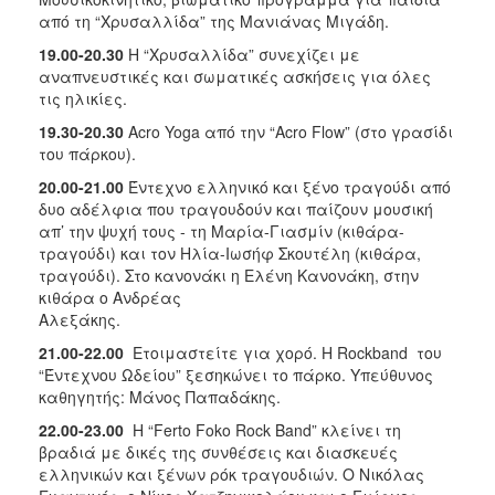
από τη “Χρυσαλλίδα” της Μανιάνας Μιγάδη.
19.00-20.30
Η “Χρυσαλλίδα” συνεχίζει με
αναπνευστικές και σωματικές ασκήσεις για όλες
τις ηλικίες.
19.30-20.30
Αcro Yoga από την “Acro Flow” (στο γρασίδι
του πάρκου).
20.00-21.00
Έντεχνο ελληνικό και ξένο τραγούδι από
δυο αδέλφια που τραγουδούν και παίζουν μουσική
απ’ την ψυχή τους - τη Μαρία-Γιασμίν (κιθάρα-
τραγούδι) και τον Ηλία-Ιωσήφ Σκουτέλη (κιθάρα,
τραγούδι). Στο κανονάκι η Ελένη Κανονάκη, στην
κιθάρα ο Ανδρέας
Αλεξάκης.
21.00-22.00
Ετοιμαστείτε για χορό. Η Rockband του
“Έντεχνου Ωδείου” ξεσηκώνει το πάρκο. Υπεύθυνος
καθηγητής: Μάνος Παπαδάκης.
22.00-23.00
Η “Ferto Foko Rock Band” κλείνει τη
βραδιά με δικές της συνθέσεις και διασκευές
ελληνικών και ξένων ρόκ τραγουδιών. Ο Νικόλας