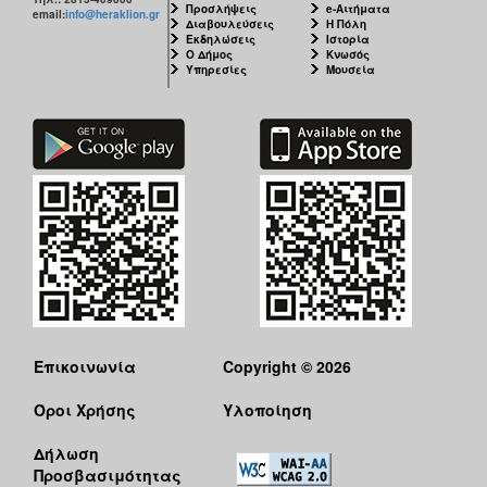
Προσλήψεις
e-Αιτήματα
email:
info@heraklion.gr
Διαβουλεύσεις
Η Πόλη
Εκδηλώσεις
Ιστορία
Ο Δήμος
Κνωσός
Υπηρεσίες
Μουσεία
Επικοινωνία
Copyright © 2026
Όροι Χρήσης
Υλοποίηση
Δήλωση
Προσβασιμότητας