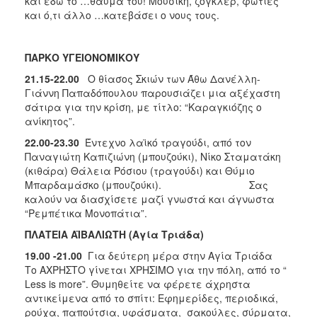
και εδώ το …θαύμα του! Μουσική, ζογκλέρ, φωτιές
και ό,τι άλλο …κατεβάσει ο νους τους.
ΠΑΡΚΟ ΥΓΕΙΟΝΟΜΙΚΟΥ
21.15-22.00
Ο θίασος Σκιών των Άθω Δανέλλη-
Γιάννη Παπαδόπουλου παρουσιάζει μια αξέχαστη
σάτιρα για την κρίση, με τίτλο: “Καραγκιόζης ο
ανίκητος”.
22.00-23.30
Έντεχνο λαϊκό τραγούδι, από τον
Παναγιώτη Καπιζιώνη (μπουζούκι), Νίκο Σταματάκη
(κιθάρα) Θάλεια Ρόσιου (τραγούδι) και Θύμιο
Μπαρδαμάσκο (μπουζούκι). Σας
καλούν να διασχίσετε μαζί γνωστά και άγνωστα
“Ρεμπέτικα Μονοπάτια”.
ΠΛΑΤΕΙΑ ΑΪΒΑΛΙΩΤΗ (Αγία Τριάδα)
19.00 -21.00
Για δεύτερη μέρα στην Αγία Τριάδα
Το ΑΧΡΗΣΤΟ γίνεται ΧΡΗΣΙΜΟ για την πόλη, από το “
Less is more”.
Θυμηθείτε να φέρετε άχρηστα
αντικείμενα από το σπίτι: Εφημερίδες, περιοδικά,
ρούχα, παπούτσια, υφάσματα, σακούλες, σύρματα,