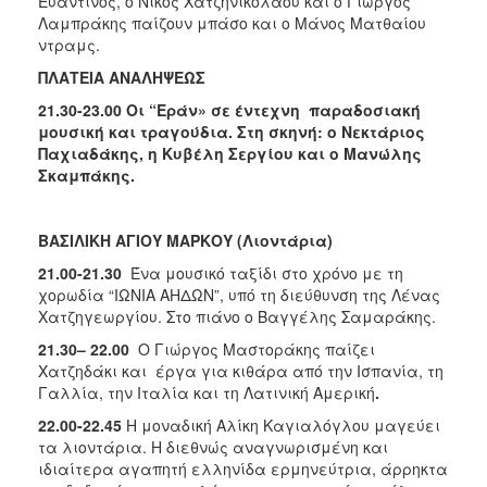
Ευαντινός, ο Νίκος Χατζηνικολάου και ο Γιώργος
Λαμπράκης παίζουν μπάσο και ο Μάνος Ματθαίου
ντραμς.
ΠΛΑΤΕΙΑ ΑΝΑΛΗΨΕΩΣ
21.30-23.00 Οι “
Eράν» σε έντεχνη παραδοσιακή
μουσική και τραγούδια. Στη σκηνή: ο Νεκτάριος
Παχιαδάκης, η Κυβέλη Σεργίου και ο Μανώλης
Σκαμπάκης.
ΒΑΣΙΛΙΚΗ ΑΓΙΟΥ ΜΑΡΚΟΥ (Λιοντάρια)
21.00-21.30
Ένα μουσικό ταξίδι στο χρόνο με τη
χορωδία “ΙΩΝΙΑ ΑΗΔΩΝ”, υπό τη διεύθυνση της Λένας
Χατζηγεωργίου. Στο πιάνο ο Βαγγέλης Σαμαράκης.
21.30– 22.00
Ο Γιώργος Μαστοράκης παίζει
Χατζηδάκι και έργα για κιθάρα από την Ισπανία, τη
Γαλλία, την Ιταλία και τη Λατινική Αμερική
.
22.00-22.45
Η μοναδική Αλίκη Καγιαλόγλου μαγεύει
τα λιοντάρια. H διεθνώς αναγνωρισμένη και
ιδιαίτερα αγαπητή ελληνίδα ερμηνεύτρια, άρρηκτα