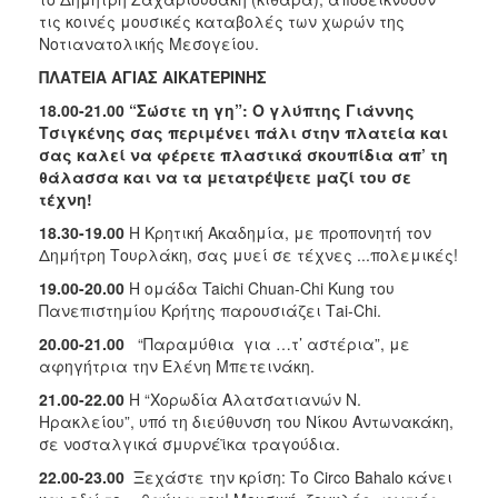
τις κοινές μουσικές καταβολές των χωρών της
Νοτιανατολικής Μεσογείου.
ΠΛΑΤΕΙΑ ΑΓΙΑΣ ΑΙΚΑΤΕΡΙΝΗΣ
18.00-21.00 “Σώστε τη γη”: Ο γλύπτης Γιάννης
Τσιγκένης σας περιμένει πάλι στην πλατεία και
σας καλεί να φέρετε πλαστικά σκουπίδια απ’ τη
θάλασσα και να τα μετατρέψετε μαζί του σε
τέχνη!
18.30-19.00
Η Κρητική Ακαδημία, με προπονητή τον
Δημήτρη Τουρλάκη, σας μυεί σε τέχνες ...πολεμικές!
19.00-20.00
Η ομάδα Taichi Chuan-Chi Kung του
Πανεπιστημίου Κρήτης παρουσιάζει Τai-Chi.
20.00-21.00
“Παραμύθια για …τ’ αστέρια”, με
αφηγήτρια την Ελένη Μπετεινάκη.
21.00-22.00
Η “Xορωδία Αλατσατιανών Ν.
Ηρακλείου”, υπό τη διεύθυνση του Νίκου Αντωνακάκη,
σε νοσταλγικά σμυρνέϊκα τραγούδια.
22.00-23.00
Ξεχάστε την κρίση:
Το Circo Bahalo κάνει