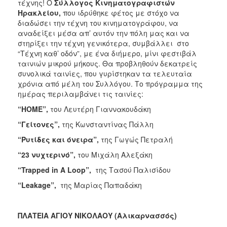
τέχνης! Ο
Σύλλογος Κινηματογραφιστών
Ηρακλείου,
που ιδρύθηκε φέτος
με στόχο να
διαδώσει την τέχνη του κινηματογράφου, να
αναδείξει μέσα απ’ αυτόν την πόλη μας και να
στηρίξει την τέχνη γενικότερα, συμβάλλει στο
“Τέχνη καθ’ οδόν”, με ένα διήμερο, μίνι φεστιβάλ
ταινιών μικρού μήκους. Θα προβληθούν δεκατρείς
συνολικά ταινίες, που γυρίστηκαν τα τελευταία
χρόνια από μέλη του Συλλόγου. Το πρόγραμμα της
ημέρας περιλαμβάνει τις ταινίες:
“ΗΟΜΕ”,
του Λευτέρη Γιαννακουδάκη
“Γείτονες”,
της Κωνσταντίνας Πάλλη
“Ρυτίδες και όνειρα”,
της Γωγώς Πετραλή
“23 νυχτερινό”,
του Μιχάλη Αλεξάκη
“
Trapped
in
A
Loop”,
της Τασού Παλισίδου
“
Leakage”,
της Μαρίας Παπαδάκη
ΠΛΑΤΕΙΑ ΑΓΙΟΥ ΝΙΚΟΛΑΟΥ (Αλικαρνασσός)