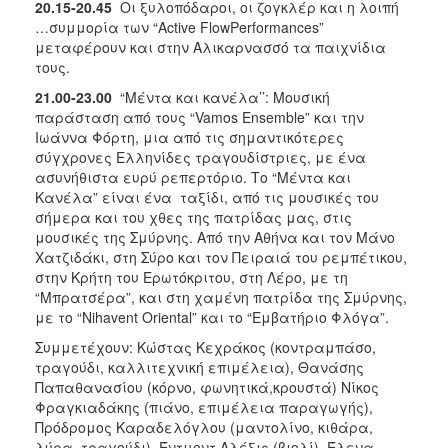
20.15-20.45
Oι ξυλοπόδαροι, οι ζογκλέρ και η λοιπή
…συμμορία των “Αctive FlowPerformances”
μεταφέρουν και στην Αλικαρνασσό τα παιχνίδια
τους.
21.00-23.00
“Mέντα και κανέλα’’: Μουσική
παράσταση από τους “Vamos Εnsemble” και την
Ιωάννα Φόρτη, μια από τις σημαντικότερες
σύγχρονες Ελληνίδες τραγουδίστριες, με ένα
ασυνήθιστα ευρύ ρεπερτόριο. Το “Μέντα και
Κανέλα” είναι ένα ταξίδι, από τις μουσικές του
σήμερα και του χθες της πατρίδας μας, στις
μουσικές της Σμύρνης. Από την Αθήνα και τον Μάνο
Χατζιδάκι, στη Σύρο και τον Πειραιά του ρεμπέτικου,
στην Κρήτη του Ερωτόκριτου, στη Λέρο, με τη
“Μπρατσέρα”, και στη χαμένη πατρίδα της Σμύρνης,
με το “Nihavent Oriental” και το “Εμβατήριο Φλόγα”.
Συμμετέχουν: Κώστας Κεχράκος (κοντραμπάσο,
τραγούδι, καλλιτεχνική επιμέλεια), Θανάσης
Παπαθανασίου (κόρνο, φωνητικά,κρουστά) Νίκος
Φραγκιαδάκης (πιάνο, επιμέλεια παραγωγής),
Πρόδρομος Καραδελόγλου (μαντολίνο, κιθάρα,
λύρα, τραγούδι), Έντμοντ Αλέξις (βιολί), Έλενα