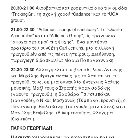
20.30-21.00
Ακροβατικά και χορευτικά από την ομάδα
“ΤrickingGr”, τη σχολή χορού “Cadance” και το “UGA
group”.
21.00-22.30
“Αdiemus - songs of sanctuary”: Το “Quarto
Academico” και το “Αdiemus Group”, σε τραγούδια
“αποχαιρετισμού της ψυχής”. Ένα μοντέρνο
ορατόριο του συνθέτη Carl Jenkins, μια συλλογή
τραγουδιών από τις πέντε ηπείρους. Διεύθυνση,
παραγωγή διδασκαλία: Μαρία Παπαγιαννάκη.
22.30-23.30
Αλλαγή κλίματος! Οι αδελφοί Αντώνης
και Μιχάλης Φραγκιαδάκης, με το λαούτο και το
τραγούδι τους, σε μια συναυλία έντεχνης λαϊκής
μουσικής. Μαζί τους ο Στρατής Φραγκιαδάκης
(λαούτο, τραγούδι), η Βαρβάρα Τσιτσιμπάκου
(τραγούδι), ο Νίκος Μοσχονάς (Τύμπανα, κρουστά), ο
Παναγιώτης Βαλαβάνης (τραγούδι, μαντολίνο) και ο
Μανώλης Καψάλης (Ασκομαντούρα, Φλογέρα
[θιαμπότι]).
ΠΑΡΚΟ ΓΕΩΡΓΙΑΔΗ
Η έκθεση χειροτεχνών, τα εργαστήρια και τα