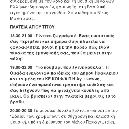
συνδεδεμένη με τον λόγο και τη μουσική μεγάλων
Ελλήνων δημιουργών
,
ερμηνεύει στη Βασιλική
αγαπημένα της τραγούδια. Στην κιθάρα ο Νίκος
Μανιταράς.
ΠΛΑΤΕΙΑ ΑΓΙΟΥ ΤΙΤΟΥ
18.30-21.00 Γίνεται ζωγράφοι! Ένας εικαστικός
σας περιμένει και σήμερα στην πλατεία να
ζωγραφίσετε, μόνοι ή με την παρέα σας έναν
πίνακα της έμπνευσής σας, που θα μείνει στην
πόλη!
19.00-22.00
“Το κουβάρι που έγινε κούκλα”.
H
Ομάδα εθελοντών παιδείας του Δήμου Ηρακλείου
και τα μέλη του ΚΕ.ΚΟΙ.Φ/Α.Π.Η Αγ. Ιωάννη,
στήνουν ένα πρωτότυπο εργαστήρι κούκλας και
σας δείχν
oυν πώς να φτιάχνετε κούκλες από
μαλί. Θα βρίσκεται στην πλατεία μέχρι τις 10 το
βράδυ.
20.00-20.30
Το μουσικό σύνολο ξύλινων πνευστών του
“Ωδείου των χρωμάτων”, σε σύγχρονη και κλασσική
μουσική, υπό τη διεύθυνση του Μάνου Παναγιωτάκη.