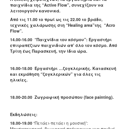
παιχνίδια της “Α
ctive
Flow”, συνεχίζουν να
λειτουργούν κανονικά.
Από τις 11.00 το πρωί ως τις 22.00 το βράδυ,
τεχνικές χαλάρωσης στη “
Healing
area”της “
Acro
Flow”.
14.00-16.00 “Παιχνίδια του κόσμου”: Εργαστήρι
επιτραπέζιων παιχνιδιών απ’ όλο τον κόσμο. Από
Τρίτη έως Παρασκευή, την ίδια ώρα.
16.00-18.00 Εργαστήρι …ζογκλερικής. Κατασκευή
και εκμάθηση “ζογκλερικών” για όλες τις
ηλικίες.
18.00-20.00
Zωγραφική προσώπου (
face
painting).
Εκδηλώσεις:
18.00-19.00
“Πετάει-πετάει η μουσική”:
Μουσικοκινητικό, βιωματικό πρόγραμμα για παιδιά