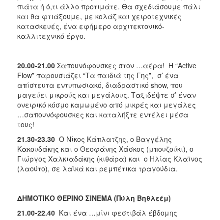
πιάτα ή ό,τι άλλο προτιμάτε. Θα σχεδιάσουμε πάλι
και θα φτιάξουμε, με κολάζ και χειροτεχνικές
κατασκευές, ένα εφήμερο αρχιτεκτονικό-
καλλιτεχνικό έργο.
20.00-21.00
Σαπουνόφουσκες στον …αέρα!
Η “Αctive
Flow” παρουσιάζει “Τα παιδιά της Γης”, σ’ ένα
απίστευτα εντυπωσιακό, διαδραστικό show, που
μαγεύει μικρούς και μεγάλους. Ταξιδέψτε σ’ έναν
ονειρικό κόσμο καμωμένο από μικρές και μεγάλες
…σαπουνόφουσκες και καταλήξτε εντέλει μέσα
τους!
21.30-23.30
Ο Νίκος Κάπλατζης, ο Βαγγέλης
Κακουδάκης και ο Θεοφάνης Χάσκος (μπουζούκι), ο
Γιώργος Χαλκιαδάκης (κιθάρα) και ο Ηλίας Κλαϊνος
(λαούτο), σε λαϊκά και ρεμπέτικα τραγούδια.
ΔΗΜΟΤΙΚΟ ΘΕΡΙΝΟ ΣΙΝΕΜΑ (Πύλη Βηθλεέμ)
21.00-22.40
Και ένα …μίνι φεστιβάλ έβδομης