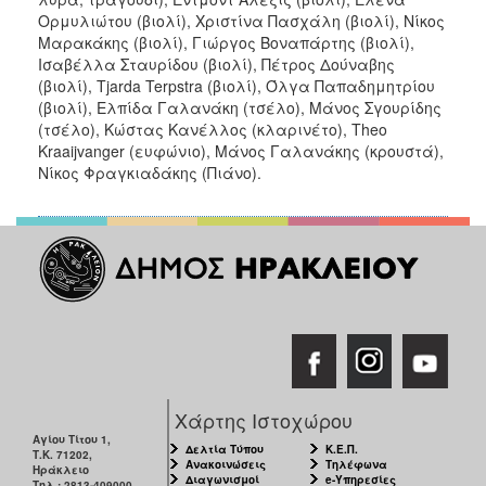
Ορμυλιώτου (βιολί), Χριστίνα Πασχάλη (βιολί), Νίκος
Μαρακάκης (βιολί), Γιώργος Βοναπάρτης (βιολί),
Ισαβέλλα Σταυρίδου (βιολί), Πέτρος Δούναβης
(βιολί), Tjarda Terpstra (βιολί), Όλγα Παπαδημητρίου
(βιολί), Ελπίδα Γαλανάκη (τσέλο), Μάνος Σγουρίδης
(τσέλο), Κώστας Κανέλλος (κλαρινέτο), Τheo
Kraaijvanger (ευφώνιο), Μάνος Γαλανάκης (κρουστά),
Νίκος Φραγκιαδάκης (Πιάνο).
Χάρτης Ιστοχώρου
Αγίου Τίτου 1,
Δελτία Τύπου
Κ.Ε.Π.
Τ.Κ. 71202,
Ανακοινώσεις
Τηλέφωνα
Ηράκλειο
Διαγωνισμοί
e-Υπηρεσίες
Τηλ.: 2813-409000