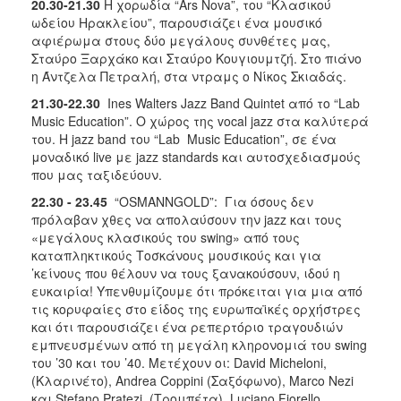
20.30-21.30
Η χορωδία “Αrs Nova”, του “Κλασικού
ωδείου Ηρακλείου”, παρουσιάζει ένα μουσικό
αφιέρωμα στους δύο μεγάλους συνθέτες μας,
Σταύρο Ξαρχάκο και Σταύρο Κουγιουμτζή. Στο πιάνο
η Άντζελα Πετραλή, στα ντραμς ο Νίκος Σκιαδάς.
21.30-22.30
Ιnes Walters Jazz Band Quintet από το “Lab
Music Education”. Ο χώρος της vocal jazz στα καλύτερά
του. Η jazz band του “Lab Music Education”, σε ένα
μοναδικό live με jazz standards και αυτοσχεδιασμούς
που μας ταξιδεύουν.
22.30 - 23.45
“OSMANNGOLD”:
Για όσους δεν
πρόλαβαν χθες να απολαύσουν την jazz και τους
«μεγάλους κλασικούς του swing» από τους
καταπληκτικούς Τοσκάνους μουσικούς και για
’κείνους που θέλουν να τους ξανακούσουν, ιδού η
ευκαιρία! Υπενθυμίζουμε ότι πρόκειται για μια από
τις κορυφαίες στο είδος της ευρωπαϊκές ορχήστρες
και ότι παρουσιάζει ένα ρεπερτόριο τραγουδιών
εμπνευσμένων από τη μεγάλη κληρονομιά του swing
του ’30 και του ’40. Μετέχουν οι: David Micheloni,
(Κλαρινέτο), Andrea Coppini (Σαξόφωνο), Μarco Nezi
και Stefano Pratezi (Τρoμπέτα), Luciano Fiorello