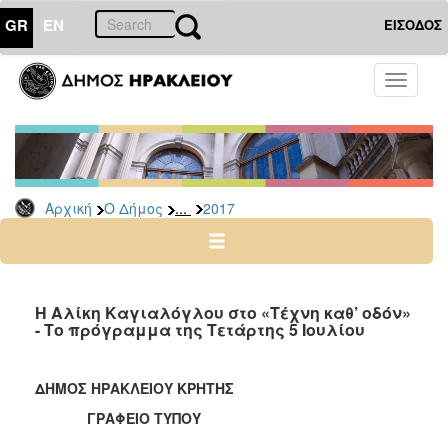
GR
EN
ΕΙΣΟΔΟΣ
Ο
Toggle
ΔΗΜΟΣ
navigati
Δελτία
Τύπου
Αρχείο
...
Αρχική
Ο Δήμος
2017
2026
2025
2024
2023
Η Αλίκη Καγιαλόγλου στο «Τέχνη καθ’ οδόν»
- Το πρόγραμμα της Τετάρτης 5 Ιουλίου
2022
2021
ΔΗΜΟΣ ΗΡΑΚΛΕΙΟΥ ΚΡΗΤΗΣ
2020
ΓΡΑΦΕΙΟ ΤΥΠΟΥ
2019