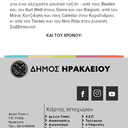
για ένα αξέχαστο μουσικό ταξίδι - από τους Beatles
και τον Kurt Weill στους Doors και τον Bregovic, από τον
Μάνο Χατζιδάκη και τους Calexico στην Καραΐνδρου,
κι από τον Tiersen και τον Nino Rota στον Διονύση
Σαββόπουλο!
ΚΑΙ ΤΟΥ ΧΡΟΝΟΥ!
Χάρτης Ιστοχώρου
Αγίου Τίτου 1,
Δελτία Τύπου
Κ.Ε.Π.
Τ.Κ. 71202,
Ανακοινώσεις
Τηλέφωνα
Ηράκλειο
Διαγωνισμοί
e-Υπηρεσίες
Τηλ.: 2813-409000