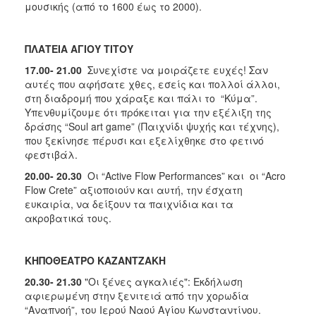
μουσικής (από το 1600 έως το 2000).
ΠΛΑΤΕΙΑ ΑΓΙΟΥ ΤΙΤΟΥ
17.00- 21.00
Συνεχίστε να μοιράζετε ευχές! Σαν
αυτές που αφήσατε χθες, εσείς και πολλοί άλλοι,
στη διαδρομή που χάραξε και πάλι το “Κύμα”.
Υπενθυμίζουμε ότι πρόκειται για την εξέλιξη της
δράσης “Soul art game” (Παιχνίδι ψυχής και τέχνης),
που ξεκίνησε πέρυσι και εξελίχθηκε στο φετινό
φεστιβάλ.
20.00- 20.30
Οι “Αctive Flow Performances” και οι “Acro
Flow Crete” αξιοποιούν και αυτή, την έσχατη
ευκαιρία, να δείξουν τα παιχνίδια και τα
ακροβατικά τους.
ΚΗΠΟΘΕΑΤΡΟ ΚΑΖΑΝΤΖΑΚΗ
20.30- 21.30
"Οι ξένες αγκαλιές": Εκδήλωση
αφιερωμένη στην ξενιτειά από την χορωδία
“Αναπνοή”, του Ιερού Ναού Αγίου Κωνσταντίνου.