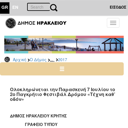
GR
EN
ΕΙΣΟΔΟΣ
Ο
Toggle
ΔΗΜΟΣ
navigati
Δελτία
Τύπου
Αρχείο
...
Αρχική
Ο Δήμος
2017
2026
2025
2024
2023
Ολοκληρώνεται την Παρασκευή 7 Ιουλίου το
2ο Παγκρήτιο Φεστιβάλ Δρόμου «Τέχνη καθ’
2022
οδόν»
2021
2020
ΔΗΜΟΣ ΗΡΑΚΛΕΙΟΥ ΚΡΗΤΗΣ
2019
ΓΡΑΦΕΙΟ ΤΥΠΟΥ