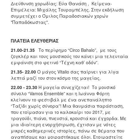
Διεύθυνση χορωδίας: Εύα Θανάση , Κείμενα-
Επιμέλεια: Μιχάλης Τουραμπέλης. Στην εκδήλωση
συμμετέχει ο Όμιλος Παραδοσιακών χορών
"Παπαδόκωστας".
ΠΛΑΤΕΙΑ ΕΛΕΥΘΕΡΙΑΣ
21.00-21.35
Το περίφημο “Circo Bahalo”, με τους
ζογκλέρ και τους μουσικούς του κάνει μια τελευταία
εμφάνιση στο φετινό “Τέχνη καθ’ οδόν”.
21.35- 22.00
Ο μάγος Vitalio σας παίρνει για λίγα
λεπτά μαζί του στον κόσμο της μαγείας.
22.00 - 23.30
Η μαγεία συνεχίζεται! Το μουσικό
σύνολο “Vamos Εnsemble” και η Ιωάννα Φόρτη
κλείνουν το φεστιβάλ με ένα ανεπανάληπτο
“Ταξίδι χωρίς σύνορα”! Μια θαυμάσια παράσταση,
που ετοίμασαν για το καλοκαίρι του 2017, με
τραγούδι, πιάνο, πνευστά, κρουστά και έγχορδα. Με
μια ιδιαίτερη ενορχήστρωση, έχτισαν με νότες
μικρές καθημερινές ιστορίες, πάνω σε θέματα που
αγαπήσαμε και μοιραστήκαμε όλοι. Ετοιμαστείτε