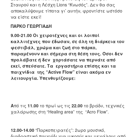
Σταυρού και η Λέσχη Lions “Κνωσός”. Δεν θα σας
αποκαλύψουμε τίποτα γι’ αυτήν, φροντίστε ωστόσο
να είστε εκεί!
ΠΑΡΚΟ ΓΕΩΡΓΙΑΔΗ
9.00-21.00 Οι χειροτέχνες και οι λοιποί
καλλιτέχνες που έδωσαν, σε όλη τη διάρκεια του
φεστιβάλ, χρώμα και ζωή στο πάρκο,
παραμένουν και σήμερα στη θέση τους. Όσοι δεν
προλάβατε ή δεν χορτάσατε να περνάτε από
εκεί, σπεύσατε. Τα εργαστήρια επίσης και τα
παιχνίδια της “Α
ctive
Flow” είναι ακόμα εν
λειτουργία. Υπενθυμίζουμε:
A
πό τις
11.00
το πρωί ως τις
22.00
το βράδυ, τεχνικές
χαλάρωσης στη “Healing area” της “Acro Flow”.
12.00-14.00
“Παρκοπειρατές”: 2ωρο μουσικό,
διαδραστικό παιχνίδι για μικρούς και μεγάλους από