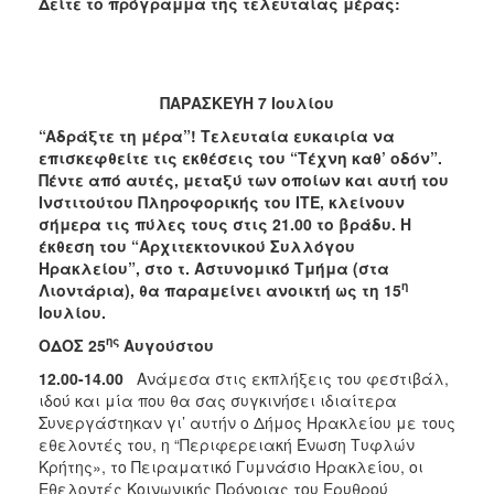
Δείτε το πρόγραμμα της τελευταίας μέρας:
ΠΑΡΑΣΚΕΥΗ 7 Ιουλίου
“
Aδράξτε τη μέρα”!
Τελευταία ευκαιρία να
επισκεφθείτε τις εκθέσεις του “Τέχνη καθ’ οδόν”.
Πέντε από αυτές, μεταξύ των οποίων και αυτή του
Ινστιτούτου Πληροφορικής του ΙΤΕ, κλείνουν
σήμερα τις πύλες τους στις 21.00 το βράδυ. Η
έκθεση του “Αρχιτεκτονικού Συλλόγου
Ηρακλείου”, στο τ. Αστυνομικό Τμήμα (στα
η
Λιοντάρια), θα παραμείνει ανοικτή ως τη 15
Ιουλίου.
ης
ΟΔΟΣ 25
Αυγούστου
12.00-14.00
Ανάμεσα στις εκπλήξεις του φεστιβάλ,
ιδού και μία που θα σας συγκινήσει ιδιαίτερα
Συνεργάστηκαν γι’ αυτήν ο Δήμος Ηρακλείου με τους
εθελοντές του, η “Περιφερειακή Ένωση Τυφλών
Κρήτης», το Πειραματικό Γυμνάσιο Ηρακλείου, οι
Εθελοντές Κοινωνικής Πρόνοιας του Ερυθρού