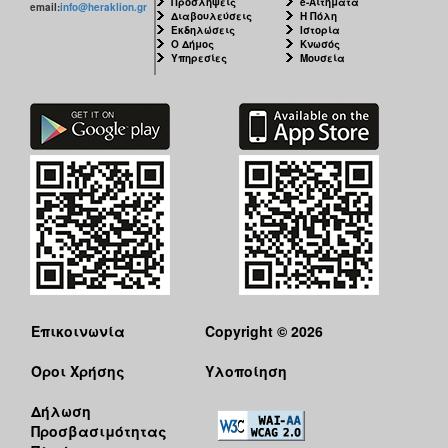
Προσλήψεις
e-Αιτήματα
email:
info@heraklion.gr
Διαβουλεύσεις
Η Πόλη
Εκδηλώσεις
Ιστορία
Ο Δήμος
Κνωσός
Υπηρεσίες
Μουσεία
Επικοινωνία
Copyright © 2026
Όροι Χρήσης
Υλοποίηση
Δήλωση
Προσβασιμότητας