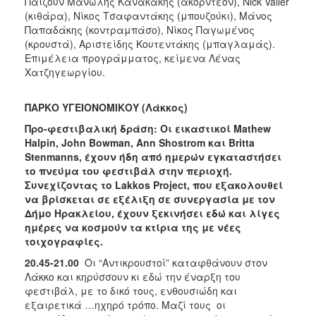
Παίζουν Μανώλης Κανακάκης (ακορντεόν), Νick Vailer
(κιθάρα), Νίκος Τσαφαντάκης (μπουζούκι), Μάνος
Παπαδάκης (κοντραμπάσο), Νίκος Παγωμένος
(κρουστά), Αριστείδης Κουτεντάκης (μπαγλαμάς).
Επιμέλεια προγράμματος, κείμενα Λένας
Χατζηγεωργίου.
ΠΑΡΚΟ ΥΓΕΙΟΝΟΜΙΚΟΥ (Λάκκος)
Προ-φεστιβαλική δράση: Οι εικαστικοί Μ
athew
Halpin,
John
Bowman, Α
nn
Shostrom και
Britta
Stenmanns, έχουν ήδη από ημερών εγκαταστήσει
το πνεύμα του φεστιβάλ στην περιοχή.
Συνεχίζοντας το
Lakkos
Project, που εξακολουθεί
να βρίσκεται σε εξέλιξη σε συνεργασία με τον
Δήμο Ηρακλείου, έχουν ξεκινήσει εδώ και λίγες
ημέρες να κοσμούν τα κτίρια της με νέες
τοιχογραφίες.
20.45-21.00
Οι “Αντικρουστοί” καταφθάνουν στον
Λάκκο και κηρύσσουν κι εδώ την έναρξη του
φεστιβάλ, με το δικό τους, ενθουσιώδη και
εξαιρετικά …ηχηρό τρόπο. Μαζί τους οι