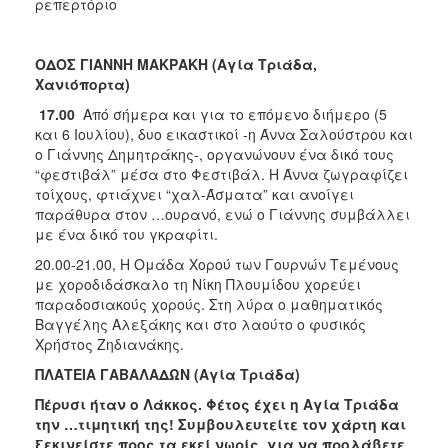
ρεπερτόριο
ΟΔΟΣ ΓΙΑΝΝΗ ΜΑΚΡΑΚΗ (Αγία Τριάδα,
Χανιόπορτα)
17.00
Από σήμερα και για το επόμενο διήμερο (5
και 6 Ιουλίου), δυο εικαστικοί -η Άννα Σαλούστρου και
ο Γιάννης Δημητράκης-, οργανώνουν ένα δικό τους
“φεστιβάλ” μέσα στο Φεστιβάλ. Η Άννα ζωγραφίζει
τοίχους, φτιάχνει “χαλ-Άσματα” και ανοίγει
παράθυρα στον …ουρανό, ενώ ο Γιάννης συμβάλλει
με ένα δικό του γκραφίτι.
20.00-21.00, Η Ομάδα Χορού των Γουρνών Τεμένους
με χοροδιδάσκαλο τη Νίκη Πλουμίδου χορεύει
παραδοσιακούς χορούς. Στη λύρα ο μαθηματικός
Βαγγέλης Αλεξάκης και στο λαούτο ο φυσικός
Χρήστος Ζηδιανάκης.
ΠΛΑΤΕΙΑ ΓΑΒΑΛΑΔΩΝ (Αγία Τριάδα)
Πέρυσι ήταν ο Λάκκος. Φέτος έχει η Αγία Τριάδα
την …τιμητική της! Συμβουλευτείτε τον χάρτη και
ξεκινείστε προς τα εκεί νωρίς, για να προλάβετε