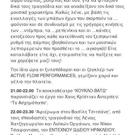
δικά τους τραγούδια και να αναδείξουν τον δικό τους
μουσικό χαρακτήρα. Καθώς λένε, με βάση τις
εναλλαγές των μπάσων ήχων που σκορπούν τα …
φούντου και σε συνδυασμό με τις γρήγορες κινήσεις
των …ντόμπρα, τα …ρεπενίκια και οι …κάισες
εκτοξεύουν προς κάθε κατεύθυνση τον ξεσηκωτικό
ρυθμό της σάμπας (βοηθούντων και των μουσικών
λεπτομερειών που προσθέτει το … αγκογκό)! Είτε
καταλάβατε είτε όχι, ετοιμαστείτε να παίξετε και
να χορέψετε μαζί τους!
Την ίδια ώρα οι ξυλoπόδαροι και οι ζογκλέρ τωv
ΑCTIVE FLOW PERFORMANCES, γεμίζουν χαρά και
γέλιο την πλατεία.
21.00-22.00
Το κουκλοθέατρο “ΚΟΥΚΛΟ-ΒΑΤΩ”
παρουσιάζει το έργο του Χανς Κρίστιαν Άντερσεν:
“Το Ασχημόπαπο”.
22.00-23.30
“Αφιέρωμα στον Βασίλη Τσιτσάνη”, από
τους σπουδαστές τραγουδιού της Λένας
Χατζηγεωργίου και Λαϊκών Οργάνων, του Νίκου
Τσαφαντάκη, του ΕΝΤΕΧΝΟΥ ΩΔΕΙΟΥ ΗΡΑΚΛΕΙΟΥ.