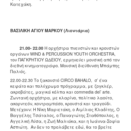
Κατεχάκη.
ΒΑΣΙΛΙΚΗ ΑΓΙΟΥ ΜΑΡΚΟΥ (Λιοντάρια)
21.00- 22.00
Η ορχήστρα πνευστών και κρουστών
οργάνων WIND & PERCUSSION YOUTH ORCHESTRA,
του ΠΑΓΚΡΗΤΙΟΥ ΩΔΕΙΟΥ,
ερμηνεύει μουσική από τον
διεθνή κινηματογράφο. Μουσική διεύθυνση Μπάμπης
Παλιός.
22.00-22.30 Το ξακουστό CIRCO BAHALO, σ’ ένα
κεφάτο και πολύχρωμο πρόγραμμα, με ζογκλέρ,
ακροβάτες, μαγικά κόλπα και commedia del’ arte.
Zωντανή ορχήστρα, με κλαρίνο, πολίτικο λαούτο,
ακορντεόν, κοντραμπάσο, κρουστά και τραγούδι.
Μετέχουν: H Νίκη Μαριετάκη, ο Αιμίλιος Κλαδίτης, Ο
Βαγγέλης Τσάταλος, ο Παναγιώτης Σταθόπουλος, η
Αγγελική Λύσα, η Ζωή Μαλιάκα, και η Ιωάννα-Σοφία
Ασπιώτη.
Αν δεν το προλάβετε εδώ, θα το βρείτε