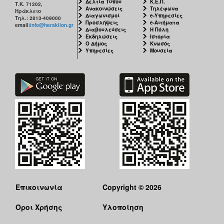
Δελτία Τύπου
Κ.Ε.Π.
Τ.Κ. 71202,
Ανακοινώσεις
Τηλέφωνα
Ηράκλειο
Διαγωνισμοί
e-Υπηρεσίες
Τηλ.: 2813-409000
Προσλήψεις
e-Αιτήματα
email:
info@heraklion.gr
Διαβουλεύσεις
Η Πόλη
Εκδηλώσεις
Ιστορία
Ο Δήμος
Κνωσός
Υπηρεσίες
Μουσεία
Επικοινωνία
Copyright © 2026
Όροι Χρήσης
Υλοποίηση