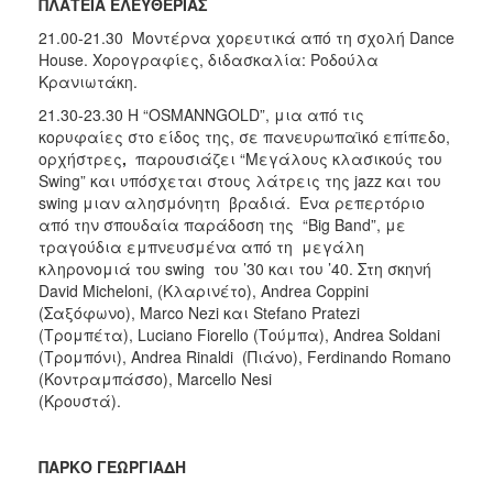
ΠΛΑΤΕΙΑ ΕΛΕΥΘΕΡΙΑΣ
21.00-21.30 Μοντέρνα χορευτικά από τη σχολή Dance
House. Xορογραφίες, διδασκαλία: Ροδούλα
Κρανιωτάκη.
21.30-23.30 Η “OSMANNGOLD”,
μια από τις
κορυφαίες στο είδος της, σε πανευρωπαϊκό επίπεδο,
ορχήστρες
,
παρουσιάζει “Μεγάλους κλασικούς του
Swing” και υπόσχεται στους λάτρεις της jazz και του
swing μιαν αλησμόνητη βραδιά. Ένα ρεπερτόριο
από την σπουδαία παράδοση της “Big Band”, με
τραγούδια εμπνευσμένα από τη μεγάλη
κληρονομιά του swing του ’30 και του ’40. Στη σκηνή
David Micheloni, (Κλαρινέτο), Andrea Coppini
(Σαξόφωνο), Μarco Nezi και Stefano Pratezi
(Τρoμπέτα), Luciano Fiorello (Τούμπα), Andrea Soldani
(Τρομπόνι), Andrea Rinaldi (Πιάνο), Ferdinando Romano
(Κοντραμπάσσο), Marcello Nesi
(Κρουστά).
ΠΑΡΚΟ ΓΕΩΡΓΙΑΔΗ