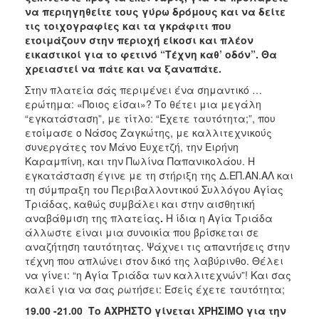
να περιηγηθείτε τους γύρω δρόμους και να δείτε
τις τοιχογραφίες και τα γκράφιτι που
ετοιμάζουν στην περιοχή είκοσι και πλέον
εικαστικοί για το φετινό “Τέχνη καθ’ οδόν”. Θα
χρειαστεί να πάτε και να ξαναπάτε.
Στην πλατεία σάς περιμένει ένα σημαντικό …
ερώτημα: «Ποιος είσαι»? Το θέτει μια μεγάλη
“εγκατάσταση”, με τίτλο: “Έχετε ταυτότητα;”, που
ετοίμασε ο Νάσος Ζαγκώτης, με καλλιτεχνικούς
συνεργάτες τον Μάνο Ευχετζή, την Ειρήνη
Καραμπίνη, και την Πωλίνα Παπανικολάου. Η
εγκατάσταση έγινε με τη στήριξη της Δ.ΕΠ.ΑΝ.ΑΛ και
τη σύμπραξη του Περιβαλλοντικού Συλλόγου Αγίας
Τριάδας, καθώς συμβάλει και στην αισθητική
αναβάθμιση της πλατείας
.
Η ίδια η Αγία Τριάδα
άλλωστε είναι μια συνοικία που βρίσκεται σε
αναζήτηση ταυτότητας. Ψάχνει τις απαντήσεις στην
τέχνη που απλώνει στον δικό της λαβύρινθο. Θέλει
να γίνει: “η Αγία Τριάδα των καλλιτεχνών”! Και σας
καλεί για να σας ρωτήσει: Εσείς έχετε ταυτότητα;
19.00 -21.00
Το ΑΧΡΗΣΤΟ γίνεται ΧΡΗΣΙΜΟ για την