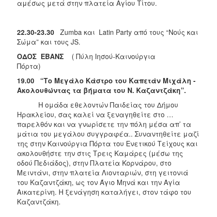
αμέσως μετά στην πλατεία Αγίου Τίτου.
22.30-23.30
Zumba και Latin Party από τους “Νούς και
Σώμα” και τους JS.
ΟΔΟΣ ΕΒΑΝΣ
( Πύλη Ιησού-Καινούργια
Πόρτα)
19.00
“Το Μεγάλο Κάστρο του Καπετάν Μιχάλη -
Ακολουθώντας τα βήματα του Ν. Καζαντζάκη”.
H ομάδα εθελοντών Παιδείας του Δήμου
Ηρακλείου, σας καλεί να ξεναγηθείτε στο …
παρελθόν και να γνωρίσετε την πόλη μέσα απ’ τα
μάτια του μεγάλου συγγραφέα.. Συναντηθείτε μαζί
της στην Καινούργια Πόρτα του Ενετικού Τείχους και
ακολουθήστε την στις Τρεις Καμάρες (μέσω της
οδού Πεδιάδος), στην Πλατεία Κορνάρου, στο
Μειντάνι, στην πλατεία Λιονταριών, στη γειτονιά
του Καζαντζάκη, ως τον Άγιο Μηνά και την Αγία
Αικατερίνη. Η ξενάγηση καταλήγει, στον τάφο του
Καζαντζάκη.