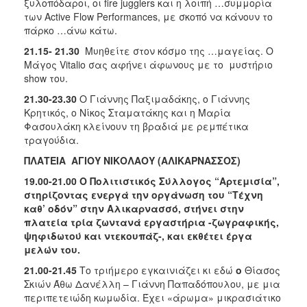
ξυλοπόδαροι, οι fire jugglers και η λοιπή …συμμορία
των Αctive Flow Performances, με σκοπό να κάνουν το
πάρκο …άνω κάτω.
21.15- 21.30
Μυηθείτε στον κόσμο της …μαγείας. Ο
Μάγος Vitalio σας αφήνει άφωνους με το μυστήριο
show του.
21.30-23.30
Ο Γιάννης Παξιμαδάκης, ο Γιάννης
Κρητικός, ο Νίκος Σταματάκης και η Μαρία
Φασουλάκη κλείνουν τη βραδιά με ρεμπέτικα
τραγούδια.
ΠΛΑΤΕΙΑ ΑΓΙΟΥ ΝΙΚΟΛΑΟΥ (ΑΛΙΚΑΡΝΑΣΣΟΣ)
19.00-21.00 Ο Πολιτιστικός Σύλλογος “Αρτεμισία”,
στηρίζοντας ενεργά την οργάνωση του “Τέχνη
καθ’ οδόν” στην Αλικαρνασσό, στήνει στην
πλατεία τρία ζωντανά εργαστήρια -ζωγραφικής,
ψηφιδωτού και ντεκουπάζ-, και εκθέτει έργα
μελών του.
21.00-21.45
Το τριήμερο εγκαινιάζει κι εδώ
ο
Θίασος
Σκιών Άθω Δανέλλη – Γιάννη Παπαδόπουλου, με μια
περιπετειώδη κωμωδία. Έχει «άρωμα» μικρασιάτικo