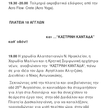
19.30 -20.00
Τολμηρά ακροβατικά εδάφους από την
Αcro Flow Crete (Acro Yoga).
ΠΛΑΤΕΙΑ 18 ΑΓΓΛΩΝ
και …“ΚΑΣΤΡΙΝΗ ΚΑΝΤΑΔΑ”
καθ’ οδόν!!
19.00
Η χορωδία Αλατσατιανών Ν. Ηρακλείου, η
Χορωδία Μαλίων και η Κρητική Συμφωνική ορχήστρα
νέων, αναβιώνουν την “ΚΑΣΤΡΙΝΗ ΚΑΝΤΑΔΑ", πάνω
σε μια ιδέα του Δρα Αγησίλαου Αλιγιζάκη.
Διευθύνει ο Νίκος Αντωνακάκης.
Ξεκινώντας από την πλατεία και ανεβαίνοντας την
ης
οδό 25
Αυγούστου, οι κανταδόροι θα σταματήσουν
για λίγο στα Λιοντάρια και θα συνεχίσουν το
θεάρεστο έργο τους στην οδό Δαιδάλου και στην
Πλατεία Δασκαλογιάννη, για να καταλήξουν,
τραγουδώντας για μισή περίπου ώρα, στην οδό