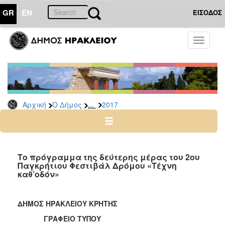
GR
EN
ΕΙΣΟΔΟΣ
Ο
Toggle
ΔΗΜΟΣ
navigati
Δελτία
Τύπου
Αρχείο
...
Αρχική
Ο Δήμος
2017
2026
2025
2024
2023
Το πρόγραμμα της δεύτερης μέρας του 2ου
Παγκρήτιου Φεστιβάλ Δρόμου «Τέχνη
2022
καθ’οδόν»
2021
2020
ΔΗΜΟΣ ΗΡΑΚΛΕΙΟΥ ΚΡΗΤΗΣ
2019
ΓΡΑΦΕΙΟ ΤΥΠΟΥ