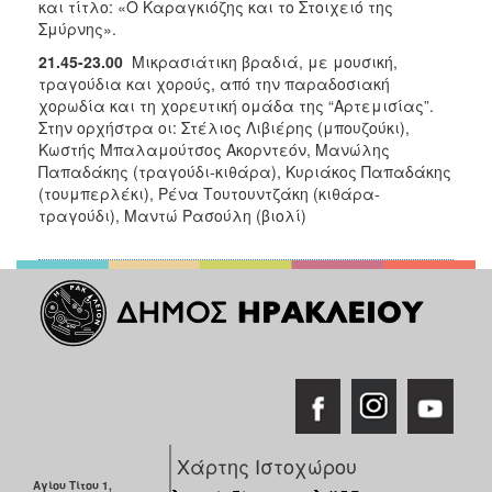
και τίτλο: «Ο Καραγκιόζης και το Στοιχειό της
Σμύρνης».
21.45-23.00
Μικρασιάτικη βραδιά, με μουσική,
τραγούδια και χορούς, από την παραδοσιακή
χορωδία και τη χορευτική ομάδα της “Αρτεμισίας”.
Στην ορχήστρα οι: Στέλιος Λιβιέρης (μπουζούκι),
Κωστής Μπαλαμούτσος Ακορντεόν, Μανώλης
Παπαδάκης (τραγούδι-κιθάρα), Κυριάκος Παπαδάκης
(τουμπερλέκι), Ρένα Τουτουντζάκη (κιθάρα-
τραγούδι), Μαντώ Ρασούλη (βιολί)
Χάρτης Ιστοχώρου
Αγίου Τίτου 1,