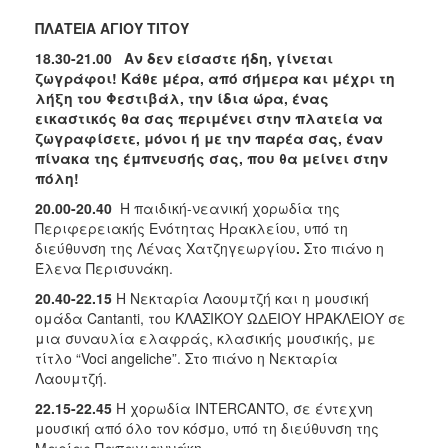
ΠΛΑΤΕΙΑ ΑΓΙΟΥ ΤΙΤΟΥ
18.30-21.00 Αν δεν είσαστε ήδη, γίνεται
ζωγράφοι! Κάθε μέρα, από σήμερα και μέχρι τη
λήξη του Φεστιβάλ, την ίδια ώρα, ένας
εικαστικός θα σας περιμένει στην πλατεία να
ζωγραφίσετε, μόνοι ή με την παρέα σας, έναν
πίνακα της έμπνευσής σας, που θα μείνει στην
πόλη!
20.00-20.40
H παιδική-νεανική χορωδία της
Περιφερειακής Ενότητας Ηρακλείου, υπό τη
διεύθυνση της Λένας Χατζηγεωργίου
.
Στο πιάνο η
Έλενα Περισυνάκη.
20.40-22.15
Η Νεκταρία Λαουμτζή και η μουσική
ομάδα Cantanti, του ΚΛΑΣΙΚΟΥ ΩΔΕΙΟΥ ΗΡΑΚΛΕΙΟΥ σε
μια συναυλία ελαφράς, κλασικής μουσικής, με
τίτλο “Voci angeliche”. Στο πιάνο η Νεκταρία
Λαουμτζή.
22.15-22.45
Η χορωδία ΙΝΤΕRCANTO, σε έντεχνη
μουσική από όλο τον κόσμο, υπό τη διεύθυνση της
Μαρίας Παπαγιαννάκη.