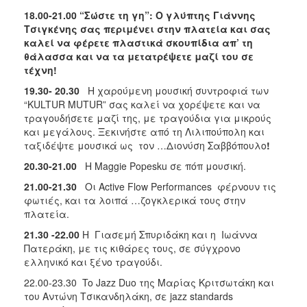
18.00-21.00 “Σώστε τη γη”: Ο γλύπτης Γιάννης
Τσιγκένης σας περιμένει στην πλατεία και σας
καλεί να φέρετε πλαστικά σκουπίδια απ’ τη
θάλασσα και να τα μετατρέψετε μαζί του σε
τέχνη!
19.30- 20.30
Η χαρούμενη μουσική συντροφιά των
“KULTUR MUTUR” σας καλεί να χορέψετε και να
τραγουδήσετε μαζί της, με τραγούδια για μικρούς
και μεγάλους.
Ξεκινήστε από τη Λιλιπούπολη και
ταξιδέψτε μουσικά ως τον …Διονύση Σαββόπουλο
!
20.30-21.00
Η Maggie Popesku σε πόπ μουσική.
21.00-21.30
Οι Αctive Flow Performances φέρνουν τις
φωτιές, και τα λοιπά …ζογκλερικά τους στην
πλατεία.
21.30 -22.00
Η Γιασεμή Σπυριδάκη και η Ιωάννα
Πατεράκη, με τις κιθάρες τους, σε σύγχρονο
ελληνικό και ξένο τραγούδι.
22.00-23.30 To Jazz Duo της Μαρίας Κριτσωτάκη και
του Αντώνη Τσικανδηλάκη, σε jazz standards