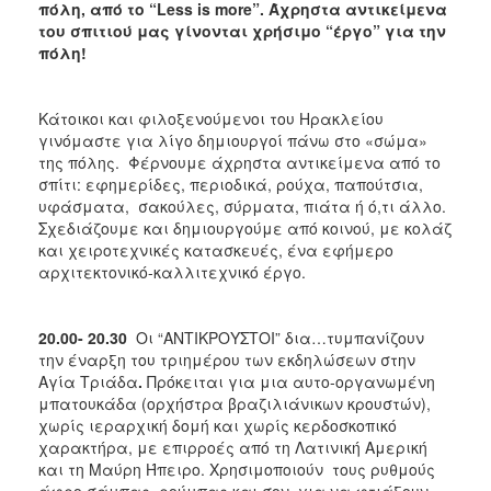
πόλη, από το “
Less
is
more
”. Άχρηστα αντικείμενα
του σπιτιού μας γίνονται χρήσιμο “έργο” για την
πόλη!
Κάτοικοι και φιλοξενούμενοι του Ηρακλείου
γινόμαστε για λίγο δημιουργοί πάνω στο «σώμα»
της πόλης. Φέρνουμε άχρηστα αντικείμενα από το
σπίτι: εφημερίδες, περιοδικά, ρούχα, παπούτσια,
υφάσματα, σακούλες, σύρματα, πιάτα ή ό,τι άλλο.
Σχεδιάζουμε και δημιουργούμε από κοινού, με κολάζ
και χειροτεχνικές κατασκευές, ένα εφήμερο
αρχιτεκτονικό-καλλιτεχνικό έργο.
20.00- 20.30
Οι “ANTIΚΡΟΥΣΤΟΙ” δια…τυμπανίζουν
την έναρξη του τριημέρου των εκδηλώσεων στην
Αγία Τριάδα
.
Πρόκειται για μια αυτο-οργανωμένη
μπατουκάδα (ορχήστρα βραζιλιάνικων κρουστών),
χωρίς ιεραρχική δομή και χωρίς κερδοσκοπικό
χαρακτήρα, με επιρροές από τη Λατινική Αμερική
και τη Μαύρη Ήπειρο. Χρησιμοποιούν τους ρυθμούς
άφρο σάμπας, ρούμπας και σον, για να φτιάξουν