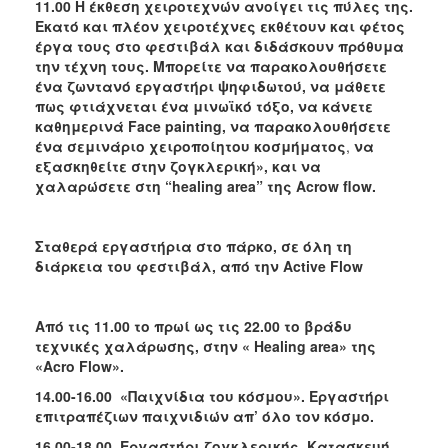
11.00 Η έκθεση χειροτεχνών ανοίγει τις πύλες της.
Eκατό και πλέον χειροτέχνες εκθέτουν και φέτος
έργα τους στο φεστιβάλ και διδάσκουν πρόθυμα
την τέχνη τους. Μπορείτε να παρακολουθήσετε
ένα ζωντανό εργαστήρι ψηφιδωτού, να μάθετε
πως φτιάχνεται ένα μινωϊκό τόξο, να κάνετε
καθημερινά
Face
painting, να παρακολουθήσετε
ένα σεμινάριο χειροποίητου κοσμήματος
,
να
εξασκηθείτε στην ζογκλερική», και να
χαλαρώσετε στη “
healing
area” της
Acrow
flow.
Σταθερά εργαστήρια στο πάρκο, σε όλη τη
διάρκεια του φεστιβάλ, από την Α
ctive
Flow
Από τις 11.00 το πρωί ως τις 22.00 το βράδυ
τεχνικές χαλάρωσης, στην «
Healing
area» της
«
Acro
Flow».
14.00-16.00 «Παιχνίδια του κόσμου». Εργαστήρι
επιτραπέζιων παιχνιδιών απ’ όλο τον κόσμο.
16.00-18.00 Εργαστήρι ζογκλερικής. Κατασκευή