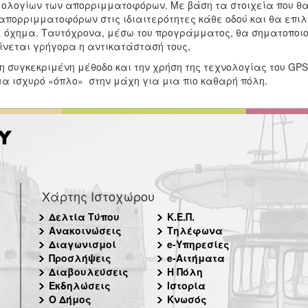
ολογίων των απορριμματοφόρων. Με βάση τα στοιχεία που θα
απορριμματοφόρων στις ιδιαιτερότητες κάθε οδού και θα επι
 όχημα. Ταυτόχρονα, μέσω του προγράμματος, θα σηματοποιο
ίνεται γρήγορα η αντικατάστασή τους,
η συγκεκριμένη μέθοδο και την χρήση της τεχνολογίας του GPS
α ισχυρό «όπλο» στην μάχη για μια πιο καθαρή πόλη.
Χάρτης Ιστοχώρου
Δελτία Τύπου
Κ.Ε.Π.
Ανακοινώσεις
Τηλέφωνα
Διαγωνισμοί
e-Υπηρεσίες
Προσλήψεις
e-Αιτήματα
Διαβουλεύσεις
Η Πόλη
Εκδηλώσεις
Ιστορία
Ο Δήμος
Κνωσός