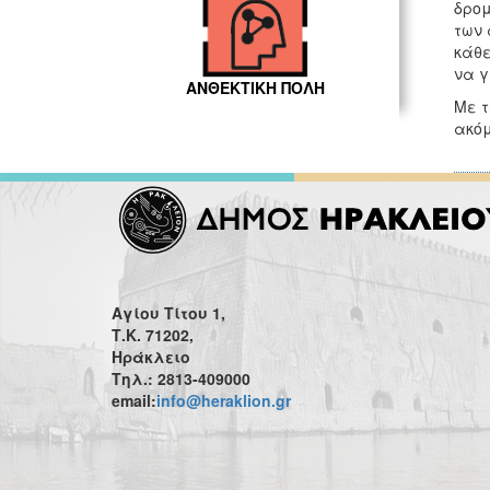
δρομ
των 
κάθε
να γ
ΑΝΘΕΚΤΙΚΗ ΠΟΛΗ
Με τ
ακόμ
Αγίου Τίτου 1,
Τ.Κ. 71202,
Ηράκλειο
Τηλ.: 2813-409000
email:
info@heraklion.gr