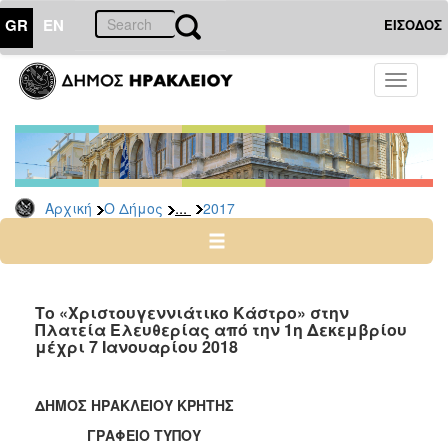
GR
EN
ΕΙΣΟΔΟΣ
Ο
Toggle
ΔΗΜΟΣ
navigati
Δελτία
Τύπου
Αρχείο
...
Αρχική
Ο Δήμος
2017
2026
2025
2024
2023
Το «Χριστουγεννιάτικο Κάστρο» στην
Πλατεία Ελευθερίας από την 1η Δεκεμβρίου
2022
μέχρι 7 Ιανουαρίου 2018
2021
2020
ΔΗΜΟΣ ΗΡΑΚΛΕΙΟΥ ΚΡΗΤΗΣ
2019
ΓΡΑΦΕΙΟ ΤΥΠΟΥ