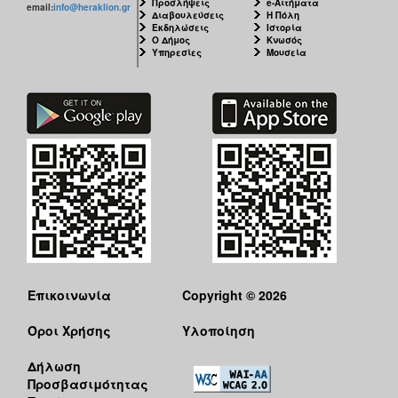
Προσλήψεις
e-Αιτήματα
email:
info@heraklion.gr
Διαβουλεύσεις
Η Πόλη
Εκδηλώσεις
Ιστορία
Ο Δήμος
Κνωσός
Υπηρεσίες
Μουσεία
Επικοινωνία
Copyright © 2026
Όροι Χρήσης
Υλοποίηση
Δήλωση
Προσβασιμότητας