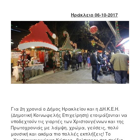
2018
2017
Ηράκλειο 06-10-2017
2016
2015
2013
2012
2011
2010
2006
Ο
Για 2η χρονιά ο Δήμος Ηρακλείου και η ΔΗ.Κ.Ε.Η.
ΤΟΠΟΣ
(Δημοτική Κοινωφελής Επιχείρηση) ετοιμάζονται να
ΜΑΣ
υποδεχτούν τις γιορτές των Χριστουγέννων και της
Πρωτοχρονιάς με λάμψη, χρώμα, γεύσεις, πολύ
ΠΟΛΙΤΙΣΜΟΣ
μουσική και ακόμα πιο πολλές εκπλήξεις! Το
«Χριστουγεννιάτικο Κάστρο» βρίσκεται στο στάδιο