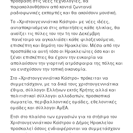
πρόσβαση στις νέες τεχνολογίες, θα
παρακολουθήσουν από κοντά ζωντανά
ραδιοφωνικές εκπομπές και θα ακούσουν μουσική.
Το «Χριστουγεννιάτικο Κάστρο» με νέες ιδέες,
ανταποκρινόμενο στις απαιτήσεις κάθε ηλικίας, θα
ανοίξει τις πύλες του την 1η του Δεκέμβρη
πανέτοιμο να αγκαλιάσει κάθε φιλοξενούμενο,
επισκέπτη και δημότη του Ηρακλείου. Μέσα από την
προσπάθεια αυτή τόσο οι Ηρακλειώτες όσο και οι
ξένοι επισκέπτες θα έχουν την ευκαιρία να
απολαύσουν την γιορτινή ατμόσφαιρα της πόλης και
να ενισχύσουν την τοπική οικονομία.
Στο «Χριστουγεννιάτικο Κάστρο» πρόκειται να
συμμετάσχουν, με τα δικά τους χριστουγεννιάτικα
έθιμα, σύλλογοι Ελλήνων εκτός Κρήτης αλλά και
πολιτιστικοί σύλλογοι αλλοδαπών, προσκοπικά
σωματεία, περιβαλλοντικές ομάδες, εθελοντικές
ομάδες και σύλλογοι ΑμΕΑ.
Έτσι στο πλαίσιο των εργασιών για το στήσιμο του
Χριστουγεννιάτικου Κάστρου ο Δήμος Ηρακλείου
προσκαλεί όσους ενδιαφέρονται να συμμετάσχουν