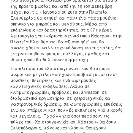
ΑΝΘΕΚΤΙΚΗ
της προετοιμασίας και από την 1η του Δεκέμβρη
ΠΟΛΗ
μέχρι και τις 7 Ιανουαρίου 2018 στην Πλατεία
Ελευθερίας θα στηθεί και πάλι ένα παραμυθένιο
σκηνικό για μικρούς και μεγάλους. Μέσα από
εκδηλώσεις και δραστηριότητες, στις 37 ημέρες
λειτουργίας του «Χριστουγεννιάτικου Κάστρου» στην
Πλατεία Ελευθερίας, θα αξιοποιηθεί και θα
αναδειχθεί το καλλιτεχνικό δυναμικό της πόλης, θα
ενεργοποιηθούν φορείς, σύλλογοι, ομάδες και
ιδιώτες που θα δηλώσουν συμμετοχή.
Στο πλαίσιο του «Χριστουγεννιάτικου Κάστρου»
μικροί και μεγάλοι θα έχουν πρόσβαση δωρεάν σε
μουσικές, θεατρικές και ενδιαφέρουσες
καλλιτεχνικές εκδηλώσεις. Ακόμα σε
κινηματογραφικές προβολές και animation, σε
διαδραστικά εργαστήρια, σε χειροτεχνικές και
γαστρονομικές δράσεις, σε φωτογραφικές εκθέσεις
ενώ θα υπάρξουν και πολλές εκπλήξεις για μικρούς
και μεγάλους. Παράλληλα όσοι περάσουν τις
πύλες του «Χριστουγεννιάτικου Κάστρου» θα δουν
ξυλοπόδαρους, μάγους και κλόουν. Θα έχουν