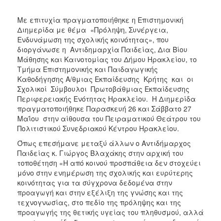
ΑΝΘΕΚΤΙΚΗ
ΠΟΛΗ
Με επιτυχία πραγματοποιήθηκε η Επιστημονική
Διημερίδα με θέμα «Πρόληψη, Συνέργεια,
Ενδυνάμωση της σχολικής κοινότητας», που
διοργάνωσε η Αντιδημαρχία Παιδείας, Δια Βίου
Μάθησης και Καινοτομίας του Δήμου Ηρακλείου, το
Τμήμα Επιστημονικής και Παιδαγωγικής
Καθοδήγησης Α/θμιας Εκπαίδευσης Κρήτης και οι
Σχολικοί Σύμβουλοι Πρωτοβάθμιας Εκπαίδευσης
Περιφερειακής Ενότητας Ηρακλείου. Η Διημερίδα
πραγματοποιήθηκε Παρασκευή 26 και Σάββατο 27
Μαΐου στην αίθουσα του Πειραματικού Θεάτρου του
Πολιτιστικού Συνεδριακού Κέντρου Ηρακλείου.
Όπως επεσήμανε μεταξύ άλλων ο Αντιδήμαρχος
Παιδείας κ. Γιώργος Βλαχάκης στην αρχική του
τοποθέτηση «Η από κοινού προσπάθεια δεν στοχεύει
μόνο στην ενημέρωση της σχολικής και ευρύτερης
κοινότητας για τα σύγχρονα δεδομένα στην
προαγωγή και στην εξέλιξη της γνώσης και της
τεχνογνωσίας, στο πεδίο της πρόληψης και της
προαγωγής της θετικής υγείας του πληθυσμού, αλλά