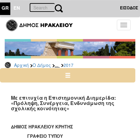
GR
EN
ΕΙΣΟΔΟΣ
Ο
Toggle
ΔΗΜΟΣ
navigati
Δελτία
Τύπου
Αρχείο
...
Αρχική
Ο Δήμος
2017
2026
2025
2024
2023
Με επιτυχία η Επιστημονική Διημερίδα:
«Πρόληψη, Συνέργεια, Ενδυνάμωση της
2022
σχολικής κοινότητας»
2021
2020
ΔΗΜΟΣ ΗΡΑΚΛΕΙΟΥ ΚΡΗΤΗΣ
2019
ΓΡΑΦΕΙΟ ΤΥΠΟΥ