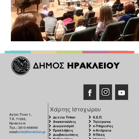
Χάρτης Ιστοχώρου
Αγίου Τίτου 1,
Δελτία Τύπου
Κ.Ε.Π.
Τ.Κ. 71202,
Ανακοινώσεις
Τηλέφωνα
Ηράκλειο
Διαγωνισμοί
e-Υπηρεσίες
Τηλ.: 2813-409000
Προσλήψεις
e-Αιτήματα
email:
info@heraklion.gr
Διαβουλεύσεις
Η Πόλη
Εκδηλώσεις
Ιστορία