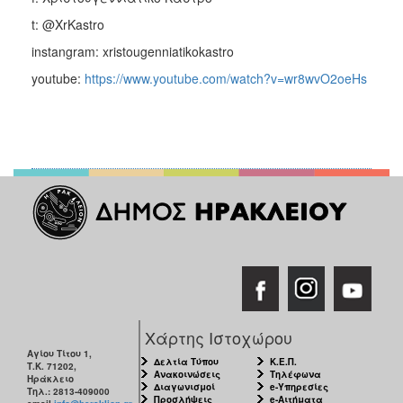
t: @XrKastro
instangram: xristougenniatikokastro
youtube:
https://www.youtube.com/watch?v=wr8wvO2oeHs
Χάρτης Ιστοχώρου
Αγίου Τίτου 1,
Δελτία Τύπου
Κ.Ε.Π.
Τ.Κ. 71202,
Ανακοινώσεις
Τηλέφωνα
Ηράκλειο
Διαγωνισμοί
e-Υπηρεσίες
Τηλ.: 2813-409000
Προσλήψεις
e-Αιτήματα