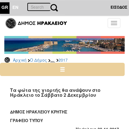
GR
EN
ΕΙΣΟΔΟΣ
Ο
Toggle
ΔΗΜΟΣ
navigati
Δελτία
Τύπου
Αρχείο
...
Αρχική
Ο Δήμος
2017
2026
2025
2024
2023
Τα φώτα της γιορτής θα ανάψουν στο
Ηράκλειο το Σάββατο 2 Δεκεμβρίου
2022
2021
ΔΗΜΟΣ ΗΡΑΚΛΕΙΟΥ ΚΡΗΤΗΣ
2020
ΓΡΑΦΕΙΟ ΤΥΠΟΥ
2019
Ηράκλειο 30-11-2017