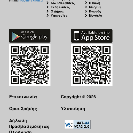
email:
info@heraklion.gr
Διαβουλεύσεις
Η Πόλη
Εκδηλώσεις
Ιστορία
Ο Δήμος
Κνωσός
Υπηρεσίες
Μουσεία
Επικοινωνία
Copyright © 2026
Όροι Χρήσης
Υλοποίηση
Δήλωση
Προσβασιμότητας
Πλοήγηση