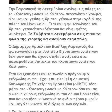
ΑΝΘΕΚΤΙΚΗ
ΠΟΛΗ
Την Παρασκευή 1η Δεκεμβρίου ανοίγει τις πύλες του
το «Χριστουγεννιάτικο Κάστρο» σκορπώντας χρώμα,
άρωμα και γεύσεις Χριστουγέννων στην καρδιά της
πόλης του Ηρακλείου. Έτσι και η φωταγώγηση του
Χριστουγεννιάτικου δέντρου θα γίνει φέτος
νωρίτερα.
Το Σάββατο 2 Δεκεμβρίου στις 21:00 τα
φώτα της γιορτής θα ανάψουν στην πόλη
.
Ο Δήμαρχος Ηρακλείου Βασίλης Λαμπρινός θα
φωταγωγήσει μία συστάδα 5 χριστουγεννιάτικων
δέντρων που θα έχουν στηθεί ανάμεσα στα
παραμυθένια σπιτάκια του «Χριστουγεννιάτικου
Κάστρου».
Έτσι θα ξεκινήσει και το πλούσιο πρόγραμμα
εκδηλώσεων που έχει επιμεληθεί η Δημοτική
Κοινωφελής Επιχείρηση Ηρακλείου (ΔΗΚΕΗ) τόσο
μέσα στο «Χριστουγεννιάτικο Κάστρο» όσο και σε
άλλους χώρους εκδηλώσεων του Δήμου Ηρακλείου,
που θα κρατήσουν ζωντανό το ενδιαφέρον μικρών
και μεγάλων κατά τη διάρκεια των εορτών.
f: Χριστουγεννιάτικο Κάστρο