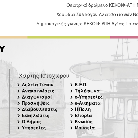
Θεατρικό δρώμενο ΚΕΚΟΙΦ-ΑΠΗ
Χορωδία Συλλόγου Αλατσατιανών Ν
Δημιουργικές γωνιές ΚΕΚΟΙΦ-ΑΠΗ Αγίας Τριά
Χάρτης Ιστοχώρου
Δελτία Τύπου
Κ.Ε.Π.
Ανακοινώσεις
Τηλέφωνα
Διαγωνισμοί
e-Υπηρεσίες
Προσλήψεις
e-Αιτήματα
Διαβουλεύσεις
Η Πόλη
Εκδηλώσεις
Ιστορία
Ο Δήμος
Κνωσός
Υπηρεσίες
Μουσεία