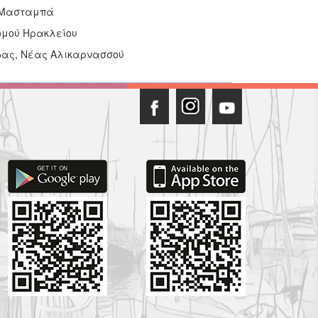
 Μασταμπά
ομού Ηρακλείου
δας, Νέας Αλικαρνασσού