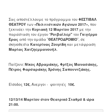
2018
2017
2016
Σας αποστέλλουμε το πρόγραμμα του
ΦΕΣΤΙΒΑΛ
2015
ΘΕΑΤΡΟΥ
των
«Πολιτιστικών Αγώνων 2017»,
που
ξεκινάει την
Κυριακή 12 Μαρτίου 2017
με την
2013
παράσταση του έργου "
Ροτβαϊλερ"
του
Γκιγέρμο
2012
Ερας
από την ομάδα
¨ΘΕΑΤΡΟΔΡΟΜΙΟ¨
, σε
σκηνοθεσία
Κατερίνας Ζουρίδη
και μετάφραση
2011
Μαρίας Χατζηεμμανουήλ
.
2010
2006
Παίζουν:
Νίκος Αβραμάκης, Φρίξος Μανασάκης,
Πέτρος Φαρσαράκης Χρόνης Σαπουντζάκης.
Είσοδος
12€,
Άνεργοι - φοιτητές
10€.
Ο
ΤΟΠΟΣ
ΜΑΣ
12/13/14 Μαρτίου στον Θεατρικό Σταθμό & ώρα
ΠΟΛΙΤΙΣΜΟΣ
21:00.