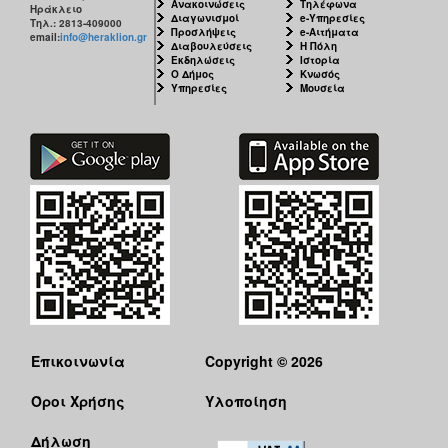
Ανακοινώσεις
Τηλέφωνα
Ηράκλειο
Διαγωνισμοί
e-Υπηρεσίες
Τηλ.: 2813-409000
Προσλήψεις
e-Αιτήματα
email:
info@heraklion.gr
Διαβουλεύσεις
Η Πόλη
Εκδηλώσεις
Ιστορία
Ο Δήμος
Κνωσός
Υπηρεσίες
Μουσεία
Επικοινωνία
Copyright © 2026
Όροι Χρήσης
Υλοποίηση
Δήλωση