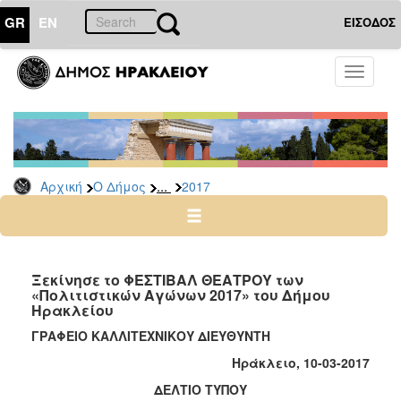
GR
EN
ΕΙΣΟΔΟΣ
Ο
Toggle
ΔΗΜΟΣ
navigati
Δελτία
Τύπου
Αρχείο
...
Αρχική
Ο Δήμος
2017
2026
2025
2024
2023
Ξεκίνησε το ΦΕΣΤΙΒΑΛ ΘΕΑΤΡΟΥ των
«Πολιτιστικών Αγώνων 2017» του Δήμου
2022
Ηρακλείου
2021
ΓΡΑΦΕΙΟ ΚΑΛΛΙΤΕΧΝΙΚΟΥ ΔΙΕΥΘΥΝΤΗ
2020
Ηράκλειο, 10-03-2017
2019
ΔΕΛΤΙΟ ΤΥΠΟΥ