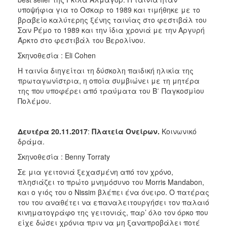
υποψήφια για το Οσκαρ το 1989 και τιμήθηκε με το
βραβείο καλύτερης ξένης ταινίας στο φεστιβάλ του
Σαν Ρέμο το 1989 και την ίδια χρονιά με την Αργυρή
Άρκτο στο φεστιβάλ του Βερολίνου.
Σκηνοθεσία : Eli Cohen
Η ταινία διηγείται τη δύσκολη παιδική ηλικία της
πρωταγωνίστρια, η οποία συμβιώνει με τη μητέρα
της που υποφέρει από τραύματα του Β΄ Παγκοσμίου
Πολέμου.
Δευτέρα 20.11.2017
:
Πλατεία Ονείρων.
Κοινωνικό
δράμα.
Σκηνοθεσία : Benny Torraty
Σε μια γειτονιά ξεχασμένη από τον χρόνο,
πλησιάζει το πρώτο μνημόσυνο του Morris Mandabon,
και ο γιός του ο Nissim βλέπει ένα όνειρο. Ο πατέρας
του του αναθέτει να επαναλειτουργήσει τον παλαιό
κινηματογράφο της γειτονιάς, παρ’ όλο τον όρκο που
είχε δώσει χρόνια πριν να μη ξαναπροβάλει ποτέ