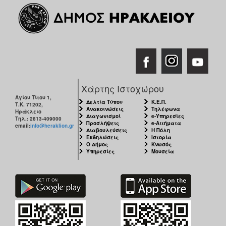
Χάρτης Ιστοχώρου
Αγίου Τίτου 1,
Δελτία Τύπου
Κ.Ε.Π.
Τ.Κ. 71202,
Ανακοινώσεις
Τηλέφωνα
Ηράκλειο
Διαγωνισμοί
e-Υπηρεσίες
Τηλ.: 2813-409000
Προσλήψεις
e-Αιτήματα
email:
info@heraklion.gr
Διαβουλεύσεις
Η Πόλη
Εκδηλώσεις
Ιστορία
Ο Δήμος
Κνωσός
Υπηρεσίες
Μουσεία