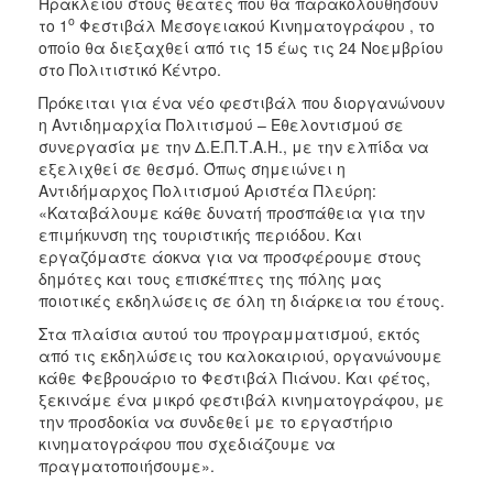
Ηρακλείου στους θεατές που θα παρακολουθήσουν
ΑΝΘΕΚΤΙΚΗ
ο
το 1
Φεστιβάλ Μεσογειακού Κινηματογράφου , το
ΠΟΛΗ
οποίο θα διεξαχθεί από τις 15 έως τις 24 Νοεμβρίου
στο Πολιτιστικό Κέντρο.
Πρόκειται για ένα νέο φεστιβάλ που διοργανώνουν
η Αντιδημαρχία Πολιτισμού – Εθελοντισμού σε
συνεργασία με την Δ.Ε.Π.Τ.Α.Η., με την ελπίδα να
εξελιχθεί σε θεσμό. Όπως σημειώνει η
Αντιδήμαρχος Πολιτισμού Αριστέα Πλεύρη:
«Καταβάλουμε κάθε δυνατή προσπάθεια για την
επιμήκυνση της τουριστικής περιόδου. Και
εργαζόμαστε άοκνα για να προσφέρουμε στους
δημότες και τους επισκέπτες της πόλης μας
ποιοτικές εκδηλώσεις σε όλη τη διάρκεια του έτους.
Στα πλαίσια αυτού του προγραμματισμού, εκτός
από τις εκδηλώσεις του καλοκαιριού, οργανώνουμε
κάθε Φεβρουάριο το Φεστιβάλ Πιάνου. Και φέτος,
ξεκινάμε ένα μικρό φεστιβάλ κινηματογράφου, με
την προσδοκία να συνδεθεί με το εργαστήριο
κινηματογράφου που σχεδιάζουμε να
πραγματοποιήσουμε».