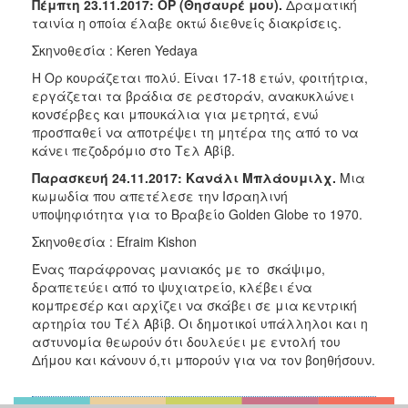
Πέμπτη 23.11.2017: ΟΡ (Θησαυρέ μου).
Δραματική
ταινία η οποία έλαβε οκτώ διεθνείς διακρίσεις.
Σκηνοθεσία : Keren Yedaya
Η Ορ κουράζεται πολύ. Είναι 17-18 ετών, φοιτήτρια,
εργάζεται τα βράδια σε ρεστοράν, ανακυκλώνει
κονσέρβες και μπουκάλια για μετρητά, ενώ
προσπαθεί να αποτρέψει τη μητέρα της από το να
κάνει πεζοδρόμιο στο Τελ Αβίβ.
Παρασκευή 24.11.2017:
Κανάλι Μπλάουμιλχ.
Μια
κωμωδία που απετέλεσε την Ισραηλινή
υποψηφιότητα για το Βραβείο Golden Globe το 1970.
Σκηνοθεσία : Efraim Kishon
Ένας παράφρονας μανιακός με το σκάψιμο,
δραπετεύει από το ψυχιατρείο, κλέβει ένα
κομπρεσέρ και αρχίζει να σκάβει σε μια κεντρική
αρτηρία του Τέλ Αβίβ. Οι δημοτικοί υπάλληλοι και η
αστυνομία θεωρούν ότι δουλεύει με εντολή του
Δήμου και κάνουν ό,τι μπορούν για να τον βοηθήσουν.