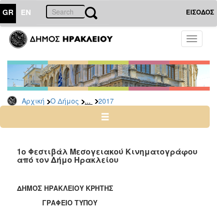
GR
EN
ΕΙΣΟΔΟΣ
Ο
Toggle
ΔΗΜΟΣ
navigati
Δελτία
Τύπου
Αρχείο
...
Αρχική
Ο Δήμος
2017
2026
2025
2024
2023
1ο Φεστιβάλ Μεσογειακού Κινηματογράφου
από τον Δήμο Ηρακλείου
2022
2021
ΔΗΜΟΣ ΗΡΑΚΛΕΙΟΥ ΚΡΗΤΗΣ
2020
ΓΡΑΦΕΙΟ ΤΥΠΟΥ
2019