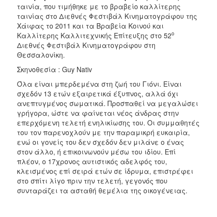
ταινία, που τιμήθηκε με το βραβείο καλλίτερης
ταινίας στο Διεθνές Φεστιβάλ Κινηματογράφου της
Χάιφας το 2011 και τα Βραβεία Κοινού και
ο
Καλλίτερης Καλλιτεχνικής Επίτευξης στο 52
Διεθνές Φεστιβάλ Κινηματογράφου στη
Θεσσαλονίκη.
Σκηνοθεσία : Guy Nativ
Όλα είναι μπερδεμένα στη ζωή του Γιόνι. Είναι
σχεδόν 13 ετών εξαιρετικά έξυπνος, αλλά όχι
ανεπτυγμένος σωματικά. Προσπαθεί να μεγαλώσει
γρήγορα, ώστε να φαίνεται νέος άνδρας στην
επερχόμενη τελετή ενηλικίωσης του. Οι συμμαθητές
του τον παρενοχλούν με την παραμικρή ευκαιρία,
ενώ οι γονείς του δεν σχεδόν δεν μιλάνε ο ένας
στον άλλο, ή επικοινωνούν μέσω του ιδίου. Επί
πλέον, ο 17χρονος αυτιστικός αδελφός του,
κλεισμένος επί σειρά ετών σε ίδρυμα, επιστρέφει
στο σπίτι λίγο πριν την τελετή, γεγονός που
συνταράζει τα ασταθή θεμέλια της οικογένειας.