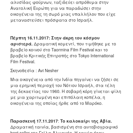
αλυσίδας φούρνων, ταξιδεύει απρόθυμα στην
Ανατολική Ευρώπη για να παραδώσει στην
οικογένεια της τη σωρό μιας υπαλλήλου που είχε
μεταναστεύσει πρόσφατα στο Ισραήλ.
Πέμπτη 16.11.2017:
Στην άκρη του κόσμου
αριστερά.
Δραματική κομεντί, που τιμήθηκε με το
βραβείο κοινού στο Taormina Film Festival και το
βραβείο Κριτικής Επιτροπής στο Tokyo International
Film Festival.
Σκηνοθεσία : Avi Nesher
Μια οικογένεια από την Ινδία πηγαίνει να ζήσει σε
μια ερημική περιοχή του Νότιου Ισραήλ, στα τέλη
της δεκαετίας του 1960. Η σοβαρή κόρη γίνεται φίλη
με μια χαριτωμένη και επιπόλαιη κοπέλα, η
οικογένεια της οποίας ήρθε από το Μαρόκο.
Παρασκευή 17.11.2017
:
To καλοκαίρι της Αβία.
Δραματική ταινία, βασισμένη στο αυτοβιογραφικό
best seller της Γκίλα Αλμαγόρ. Η ταινία ήταν