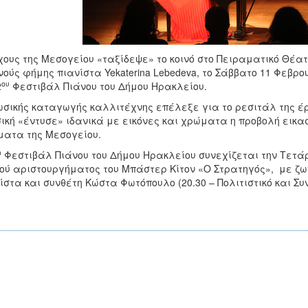
χους της Μεσογείου «ταξίδεψε» το κοινό στο Πειραματικό Θέατ
νούς φήμης πιανίστα Yekaterina Lebedeva, το Σάββατο 11 Φεβρο
ου
2
Φεστιβάλ Πιάνου του Δήμου Ηρακλείου.
σικής καταγωγής καλλιτέχνης επέλεξε για το ρεσιτάλ της έ
ική «έντυσε» ιδανικά με εικόνες και χρώματα η προβολή εικ
ατα της Μεσογείου.
ο
Φεστιβάλ Πιάνου του Δήμου Ηρακλείου συνεχίζεται την Τετάρ
ού αριστουργήματος του Μπάστερ Κίτον «Ο Στρατηγός», με ζω
ίστα και συνθέτη Κώστα Φωτόπουλο (20.30 – Πολιτιστικό και Σ