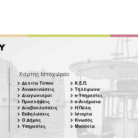
Χάρτης Ιστοχώρου
Δελτία Τύπου
Κ.Ε.Π.
Ανακοινώσεις
Τηλέφωνα
Διαγωνισμοί
e-Υπηρεσίες
Προσλήψεις
e-Αιτήματα
Διαβουλεύσεις
Η Πόλη
Εκδηλώσεις
Ιστορία
Ο Δήμος
Κνωσός
Υπηρεσίες
Μουσεία