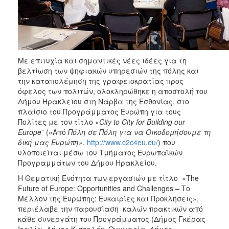
ΑΝΘΕΚΤΙΚΗ
ΠΟΛΗ
Με επιτυχία και σημαντικές νέες ιδέες για τη
βελτίωση των ψηφιακών υπηρεσιών της πόλης και
την καταπολέμηση της γραφειοκρατίας προς
όφελος των πολιτών, ολοκληρώθηκε η αποστολή του
Δήμου Ηρακλείου στη Νάρβα της Εσθονίας, στο
πλαίσιο του Προγράμματος Ευρώπη για τους
Πολίτες με τον τίτλο «
City
to
City
for
Building
our
Europe
” («Από
Πόλη
σε
Πόλη
για
να
Οικοδομήσουμε
τη
δική
μας
Ευρώπη»
,
http://www.c2c4eu.eu/
) που
υλοποιείται μέσω του Τμήματος Ευρωπαϊκών
Προγραμμάτων του Δήμου Ηρακλείου.
Η Θεματική Ενότητα των εργασιών με τίτλο «The
Future of Europe: Opportunities and Challenges – Το
Μέλλον της Ευρώπης: Ευκαιρίες και Προκλήσεις»,
περιέλαβε την παρουσίαση καλών πρακτικών από
κάθε συνεργάτη του Προγράμματος (Δήμος Γκέρας-
Ιταλία, Δήμος Κιστελέκ–Ουγγαρία, Δήμος