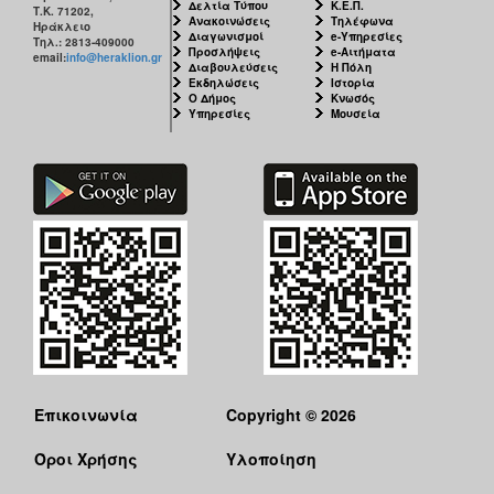
Δελτία Τύπου
Κ.Ε.Π.
Τ.Κ. 71202,
Ανακοινώσεις
Τηλέφωνα
Ηράκλειο
Διαγωνισμοί
e-Υπηρεσίες
Τηλ.: 2813-409000
Προσλήψεις
e-Αιτήματα
email:
info@heraklion.gr
Διαβουλεύσεις
Η Πόλη
Εκδηλώσεις
Ιστορία
Ο Δήμος
Κνωσός
Υπηρεσίες
Μουσεία
Επικοινωνία
Copyright © 2026
Όροι Χρήσης
Υλοποίηση