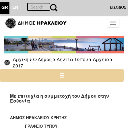
GR
EN
ΕΙΣΟΔΟΣ
Ο
Toggle
ΔΗΜΟΣ
navigati
Δελτία
Τύπου
Αρχείο
Αρχική
Ο Δήμος
Δελτία Τύπου
Αρχείο
2026
2017
2025
2024
2023
2022
Με επιτυχία η συμμετοχή του Δήμου στην
Εσθονία
2021
2020
ΔΗΜΟΣ ΗΡΑΚΛΕΙΟΥ ΚΡΗΤΗΣ
2019
ΓΡΑΦΕΙΟ ΤΥΠΟΥ