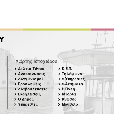
Χάρτης Ιστοχώρου
Δελτία Τύπου
Κ.Ε.Π.
Ανακοινώσεις
Τηλέφωνα
Διαγωνισμοί
e-Υπηρεσίες
Προσλήψεις
e-Αιτήματα
Διαβουλεύσεις
Η Πόλη
Εκδηλώσεις
Ιστορία
Ο Δήμος
Κνωσός
Υπηρεσίες
Μουσεία