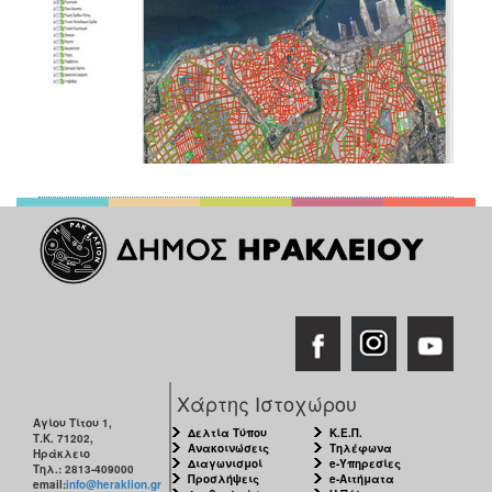
Χάρτης Ιστοχώρου
Αγίου Τίτου 1,
Δελτία Τύπου
Κ.Ε.Π.
Τ.Κ. 71202,
Ανακοινώσεις
Τηλέφωνα
Ηράκλειο
Διαγωνισμοί
e-Υπηρεσίες
Τηλ.: 2813-409000
Προσλήψεις
e-Αιτήματα
email:
info@heraklion.gr