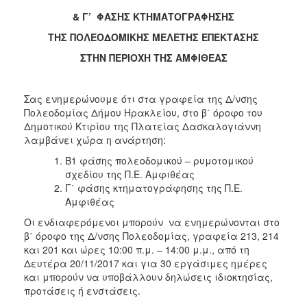
2018
& Γ’ ΦΑΣΗΣ ΚΤΗΜΑΤΟΓΡΑΦΗΣΗΣ
2017
ΤΗΣ ΠΟΛΕΟΔΟΜΙΚΗΣ ΜΕΛΕΤΗΣ ΕΠΕΚΤΑΣΗΣ
2016
ΣΤΗΝ ΠΕΡΙΟΧΗ ΤΗΣ ΑΜΦΙΘΕΑΣ
2015
2013
Σας ενημερώνουμε ότι στα γραφεία της Δ/νσης
2012
Πολεοδομίας Δήμου Ηρακλείου, στο β΄ όροφο του
2011
Δημοτικού Κτιρίου της Πλατείας Δασκαλογιάννη
λαμβάνει χώρα η ανάρτηση:
2010
Β1 φάσης πολεοδομικού – ρυμοτομικού
2006
σχεδίου της Π.Ε. Αμφιθέας
Γ΄ φάσης κτηματογράφησης της Π.Ε.
Αμφιθέας
Οι ενδιαφερόμενοι μπορούν να ενημερώνονται στο
Ο
β΄ όροφο της Δ/νσης Πολεοδομίας, γραφεία 213, 214
ΤΟΠΟΣ
και 201 και ώρες 10:00 π.μ. – 14:00 μ.μ., από τη
ΜΑΣ
Δευτέρα 20/11/2017 και για 30 εργάσιμες ημέρες
και μπορούν να υποβάλλουν δηλώσεις ιδιοκτησίας,
ΠΟΛΙΤΙΣΜΟΣ
προτάσεις ή ενστάσεις.