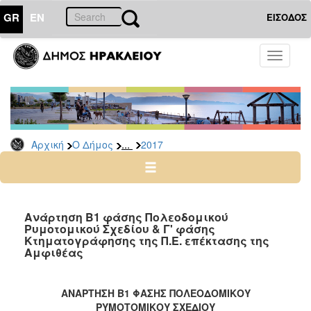
GR
EN
ΕΙΣΟΔΟΣ
Ο
Toggle
ΔΗΜΟΣ
navigati
Δελτία
Τύπου
Αρχείο
...
Αρχική
Ο Δήμος
2017
2026
2025
2024
2023
Ανάρτηση Β1 φάσης Πολεοδομικού
Ρυμοτομικού Σχεδίου & Γ' φάσης
2022
Κτηματογράφησης της Π.Ε. επέκτασης της
2021
Αμφιθέας
2020
2019
ΑΝΑΡΤΗΣΗ Β1 ΦΑΣΗΣ ΠΟΛΕΟΔΟΜΙΚΟΥ
ΡΥΜΟΤΟΜΙΚΟΥ ΣΧΕΔΙΟΥ