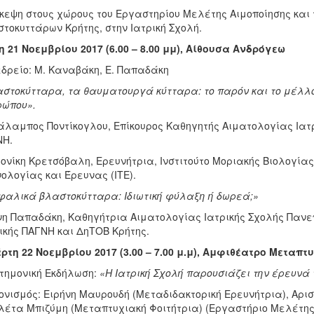
κεψη στους χώρους του Εργαστηρίου Μελέτης Αιμοποίησης κα
τοκυττάρων Κρήτης, στην Ιατρική Σχολή.
η 21 Νοεμβρίου 2017 (6.00 – 8.00 μμ), Αίθουσα Ανδρόγεω
δρείο: Μ. Καναβάκη, Ε. Παπαδάκη
στοκύτταρα, τα θαυματουργά κύτταρα: το παρόν και το μέλλο
ρώπου».
λαμπος Ποντίκογλου, Επίκουρος Καθηγητής Αιματολογίας Ιατρι
ΝΗ.
ονίκη Κρετσόβαλη, Ερευνήτρια, Ινστιτούτο Μοριακής Βιολογίας
ολογίας και Έρευνας (ΙΤΕ).
αλικά βλαστοκύτταρα: Ιδιωτική φύλαξη ή δωρεά;»
η Παπαδάκη, Καθηγήτρια Αιματολογίας Ιατρικής Σχολής Πανεπ
ικής ΠΑΓΝΗ και ΔηΤΟΒ Κρήτης.
ρτη 22 Νοεμβρίου 2017 (3.00 – 7.00 μ.μ), Αμφιθέατρο Μεταπ
τημονική Εκδήλωση:
«Η Ιατρική Σχολή παρουσιάζει την έρευνά
ονισμός: Ειρήνη Μαυρουδή (Μεταδιδακτορική Ερευνήτρια), Αρι
λέτα Μπιζύμη (Μεταπτυχιακή Φοιτήτρια) (Εργαστήριο Μελέτης 