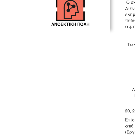
Ο σκ
Διευ
ενημ
πεδί
ΑΝΘΕΚΤΙΚΗ ΠΟΛΗ
αιμα
Το 
«Ε
Δ
20, 
Επίσ
από 
(Εργ