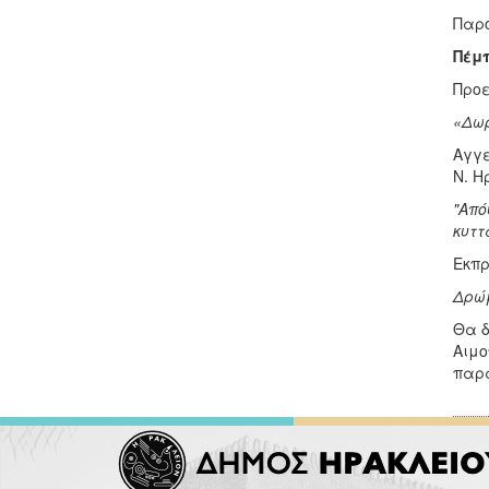
Παρο
Πέμπ
Προε
«Δωρ
Αγγε
Ν. Η
"Από
κυττ
Εκπρ
Δρώμ
Θα δ
Αιμο
παρα