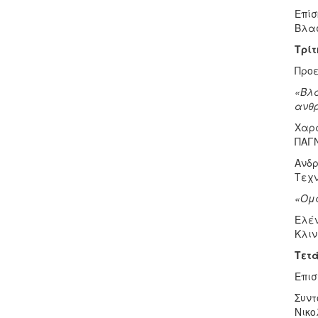
Επίσ
Βλασ
Τρίτ
Προε
«Βλα
ανθ
Χαρά
ΠΑΓ
Ανδρ
Τεχν
«Ομφ
Ελέν
Κλιν
Τετά
Επισ
Συντ
Νικο