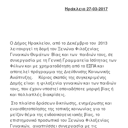
2018
Ηράκλειο 27-03-2017
2017
2016
2015
2013
Ο Δήμος Ηρακλείου, από το Δεκέμβριο του 2013
2012
λειτουργεί τη δομή του Ξενώνα Φιλοξενίας
2011
Γυναικών Θυμάτων Βίας και των παιδιών τους, σε
συνεργασία με τη Γενική Γραμματεία Ισότητας των
2010
Φύλων και με χρηματοδότηση από το ΕΣΠΑ και
2006
αποτελεί πρόγραμμα της Διεύθυνσης Κοινωνικής
Ανάπτυξης. Κύριος σκοπός της συγκεκριμένης
Δομής είναι η φιλοξενία γυναικών και των παιδιών
τους, που έχουν υποστεί οποιαδήποτε μορφή βίας ή
και πολλαπλές διακρίσεις.
Ο
ΤΟΠΟΣ
Στο πλαίσιο δράσεων δικτύωσης, ενημέρωσης και
ΜΑΣ
ευαισθητοποίησης της τοπικής κοινωνίας για το
μείζον θέμα της ενδοοικογενειακής βίας, το
ΠΟΛΙΤΙΣΜΟΣ
επιστημονικό προσωπικό του Ξενώνα Φιλοξενίας
Γυναικών, αναπτύσσει συνεργασία με τις