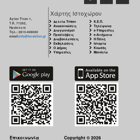
Χάρτης Ιστοχώρου
Αγίου Τίτου 1,
Δελτία Τύπου
Κ.Ε.Π.
Τ.Κ. 71202,
Ανακοινώσεις
Τηλέφωνα
Ηράκλειο
Διαγωνισμοί
e-Υπηρεσίες
Τηλ.: 2813-409000
Προσλήψεις
e-Αιτήματα
email:
info@heraklion.gr
Διαβουλεύσεις
Η Πόλη
Εκδηλώσεις
Ιστορία
Ο Δήμος
Κνωσός
Υπηρεσίες
Μουσεία
Επικοινωνία
Copyright © 2026