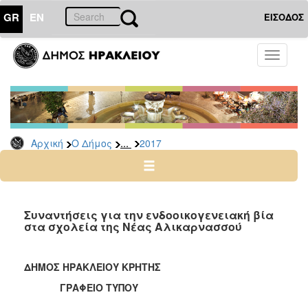
GR
EN
ΕΙΣΟΔΟΣ
Ο
Toggle
ΔΗΜΟΣ
navigati
Δελτία
Τύπου
Αρχείο
...
Αρχική
Ο Δήμος
2017
2026
2025
2024
2023
Συναντήσεις για την ενδοοικογενειακή βία
στα σχολεία της Νέας Αλικαρνασσού
2022
2021
ΔΗΜΟΣ ΗΡΑΚΛΕΙΟΥ ΚΡΗΤΗΣ
2020
ΓΡΑΦΕΙΟ ΤΥΠΟΥ
2019