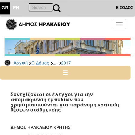
GR
EN
ΕΙΣΟΔΟΣ
Ο
Toggle
ΔΗΜΟΣ
navigati
Δελτία
Τύπου
Αρχείο
...
Αρχική
Ο Δήμος
2017
2026
2025
2024
2023
Συνεχίζονται οι έλεγχοι για την
απομάκρυνση εμποδίων που
2022
χρησιμοποιούνται για παράνομη κράτηση
2021
θέσεων στάθμευσης
2020
2019
ΔΗΜΟΣ ΗΡΑΚΛΕΙΟΥ ΚΡΗΤΗΣ