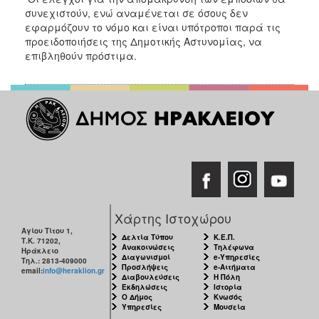
συνεχιστούν, ενώ αναμένεται σε όσους δεν
εφαρμόζουν το νόμο και είναι υπότροποι παρά τις
προειδοποιήσεις της Δημοτικής Αστυνομίας, να
επιβληθούν πρόστιμα.
Χάρτης Ιστοχώρου
Αγίου Τίτου 1,
Δελτία Τύπου
Κ.Ε.Π.
Τ.Κ. 71202,
Ανακοινώσεις
Τηλέφωνα
Ηράκλειο
Διαγωνισμοί
e-Υπηρεσίες
Τηλ.: 2813-409000
Προσλήψεις
e-Αιτήματα
email:
info@heraklion.gr
Διαβουλεύσεις
Η Πόλη
Εκδηλώσεις
Ιστορία
Ο Δήμος
Κνωσός
Υπηρεσίες
Μουσεία