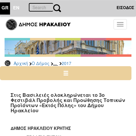
GR
EN
ΕΙΣΟΔΟΣ
Ο
Toggle
ΔΗΜΟΣ
navigati
Δελτία
Τύπου
Αρχείο
...
Αρχική
Ο Δήμος
2017
2026
2025
2024
2023
Στις Βασιλειές ολοκληρώνεται το 3ο
Φεστιβάλ Προβολής και Προώθησης Τοπικών
2022
Προϊόντων «Εκτός Πόλης» του Δήμου
2021
Ηρακλείου
2020
2019
ΔΗΜΟΣ ΗΡΑΚΛΕΙΟΥ ΚΡΗΤΗΣ