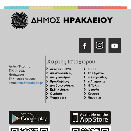
Χάρτης Ιστοχώρου
Αγίου Τίτου 1,
Δελτία Τύπου
Κ.Ε.Π.
Τ.Κ. 71202,
Ανακοινώσεις
Τηλέφωνα
Ηράκλειο
Διαγωνισμοί
e-Υπηρεσίες
Τηλ.: 2813-409000
Προσλήψεις
e-Αιτήματα
email:
info@heraklion.gr
Διαβουλεύσεις
Η Πόλη
Εκδηλώσεις
Ιστορία
Ο Δήμος
Κνωσός
Υπηρεσίες
Μουσεία