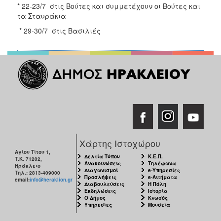
* 22-23/7 στις Βούτες και συμμετέχουν οι Βούτες και
τα Σταυράκια
* 29-30/7 στις Βασιλιές
Χάρτης Ιστοχώρου
Αγίου Τίτου 1,
Δελτία Τύπου
Κ.Ε.Π.
Τ.Κ. 71202,
Ανακοινώσεις
Τηλέφωνα
Ηράκλειο
Διαγωνισμοί
e-Υπηρεσίες
Τηλ.: 2813-409000
Προσλήψεις
e-Αιτήματα
email:
info@heraklion.gr
Διαβουλεύσεις
Η Πόλη
Εκδηλώσεις
Ιστορία
Ο Δήμος
Κνωσός
Υπηρεσίες
Μουσεία