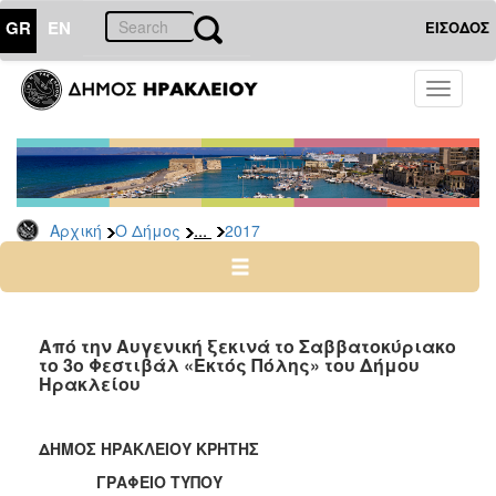
GR
EN
ΕΙΣΟΔΟΣ
Ο
Toggle
ΔΗΜΟΣ
navigati
Δελτία
Τύπου
Αρχείο
...
Αρχική
Ο Δήμος
2017
2026
2025
2024
2023
Από την Αυγενική ξεκινά το Σαββατοκύριακο
το 3ο Φεστιβάλ «Εκτός Πόλης» του Δήμου
2022
Ηρακλείου
2021
2020
ΔΗΜΟΣ ΗΡΑΚΛΕΙΟΥ ΚΡΗΤΗΣ
2019
ΓΡΑΦΕΙΟ ΤΥΠΟΥ