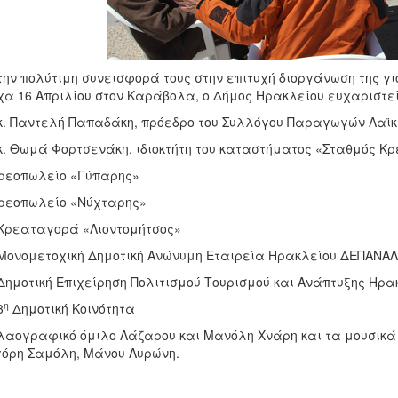
την πολύτιμη συνεισφορά τους στην επιτυχή διοργάνωση της γι
α 16 Απριλίου στον Καράβολα, ο Δήμος Ηρακλείου ευχαριστεί
κ. Παντελή Παπαδάκη, πρόεδρο του Συλλόγου Παραγωγών Λαϊκ
κ. Θωμά Φορτσενάκη, ιδιοκτήτη του καταστήματος «Σταθμός Κρ
ρεοπωλείο «Γύπαρης»
ρεοπωλείο «Νύχταρης»
Κρεαταγορά «Λιοντομήτσος»
Μονομετοχική Δημοτική Ανώνυμη Εταιρεία Ηρακλείου ΔΕΠΑΝΑΛ
Δημοτική Επιχείρηση Πολιτισμού Τουρισμού και Ανάπτυξης Ηρα
η
3
Δημοτική Κοινότητα
λαογραφικό όμιλο Λάζαρου και Μανόλη Χνάρη και τα μουσικά
όρη Σαμόλη, Μάνου Λυρώνη.