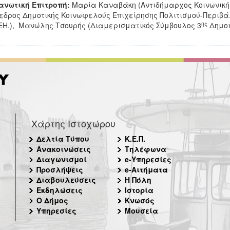
ανωτική Επιτροπή:
Μαρία Καναβάκη (Αντιδήμαρχος Κοινωνικής
εδρος Δημοτικής Κοινωφελούς Επιχείρησης Πολιτισμού-Περιβά
ης
Η.), Μανώλης Τσουρής (Διαμερισματικός Σύμβουλος 3
Δημοτ
Χάρτης Ιστοχώρου
Δελτία Τύπου
Κ.Ε.Π.
Ανακοινώσεις
Τηλέφωνα
Διαγωνισμοί
e-Υπηρεσίες
Προσλήψεις
e-Αιτήματα
Διαβουλεύσεις
Η Πόλη
Εκδηλώσεις
Ιστορία
Ο Δήμος
Κνωσός
Υπηρεσίες
Μουσεία