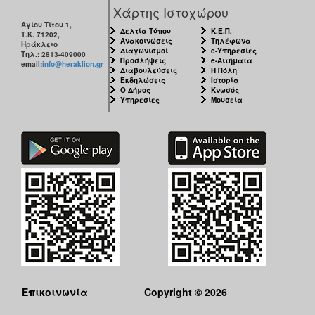
ΑΝΘΕΚΤΙΚΗ
Χάρτης Ιστοχώρου
ΠΟΛΗ
Αγίου Τίτου 1,
Δελτία Τύπου
Κ.Ε.Π.
Τ.Κ. 71202,
Ανακοινώσεις
Τηλέφωνα
Ηράκλειο
Διαγωνισμοί
e-Υπηρεσίες
Τηλ.: 2813-409000
Προσλήψεις
e-Αιτήματα
email:
info@heraklion.gr
Διαβουλεύσεις
Η Πόλη
Εκδηλώσεις
Ιστορία
Ο Δήμος
Κνωσός
Υπηρεσίες
Μουσεία
Επικοινωνία
Copyright © 2026