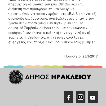
2018
υπέρμετρη κοινωνική του ευαισθησία και την
2017
διάθεση για προσφορά που το διακρίνει,
προκειμένου να παραχωρήσει στη «Β.Δ.Β.» πέντε (5)
2016
συσκευές αφύγρανσης, συμβάλλοντας μ’ αυτό τον
2015
τρόπο στην προστασία των θησαυρών της. Το
Δημοτικό Συμβούλιο Ηρακλείου με την 694/2017
2013
απόφασή του έκανε αποδεκτή την ευγενική αυτή
2012
χορηγία, πιστεύοντας, ότι τέτοιες ανάλογες
ενέργειες και πράξεις θα βρουν κι άλλους μιμητές.
2011
2010
Ηράκλειο, 28/9/2017
2006
Ο
ΤΟΠΟΣ
ΜΑΣ
ΠΟΛΙΤΙΣΜΟΣ