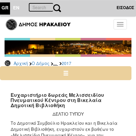
GR
EN
ΕΙΣΟΔΟΣ
Ο
Toggle
ΔΗΜΟΣ
navigati
Δελτία
Τύπου
Αρχείο
...
Αρχική
Ο Δήμος
2017
2026
2025
2024
2023
Ευχαριστήριο δωρεάς Μελισσειδίου
Πνευματικού Κέντρου στη Βικελαία
2022
Δημοτική Βιβλιοθήκη
2021
ΔΕΛΤΙΟ ΤΥΠΟΥ
2020
Το Δημοτικό Συμβούλιο Ηρακλείου και η Βικελαία
2019
Δημοτική Βιβλιοθήκη, ευχαριστούν εκ βαθέων το
«Μελισσείδιο Πνευματικό Κέντρο», για την