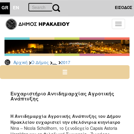
GR
EN
ΕΙΣΟΔΟΣ
Ο
Toggle
ΔΗΜΟΣ
navigati
Δελτία
Τύπου
Αρχείο
...
Αρχική
Ο Δήμος
2017
2026
2025
2024
2023
Ευχαριστήριο Αντιδημαρχίας Αγροτικής
Ανάπτυξης
2022
2021
Η Αντιδημαρχία Αγροτικής Ανάπτυξης του Δήμου
2020
Ηρακλείου ευχαριστεί την εθελόντρια κτηνίατρο
2019
Nina – Nicola Schollhorn, το ξενοδοχείο Capsis Astoria
Heraklion και το Φιλοζωικό Σωματείο «Ζωφόρος».