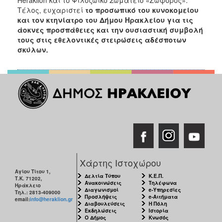
2018
Τέλος, ευχαριστεί
το προσωπικό του κυνοκομείου
2017
και τον κτηνίατρο του Δήμου Ηρακλείου για τις
άοκνες προσπάθειες και την ουσιαστική συμβολή
2016
τους στις εθελοντικές στειρώσεις αδέσποτων
2015
σκύλων.
2013
2012
2011
2010
2006
Χάρτης Ιστοχώρου
Ο
Αγίου Τίτου 1,
ΤΟΠΟΣ
Δελτία Τύπου
Κ.Ε.Π.
Τ.Κ. 71202,
ΜΑΣ
Ανακοινώσεις
Τηλέφωνα
Ηράκλειο
Διαγωνισμοί
e-Υπηρεσίες
Τηλ.: 2813-409000
Προσλήψεις
e-Αιτήματα
email:
info@heraklion.gr
Διαβουλεύσεις
Η Πόλη
ΠΟΛΙΤΙΣΜΟΣ
Εκδηλώσεις
Ιστορία
Ο Δήμος
Κνωσός