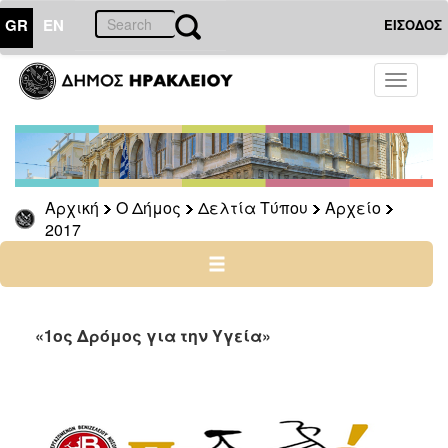
GR
EN
ΕΙΣΟΔΟΣ
Ο
Toggle
ΔΗΜΟΣ
navigati
Δελτία
Τύπου
Αρχείο
Αρχική
Ο Δήμος
Δελτία Τύπου
Αρχείο
2026
2017
2025
2024
2023
2022
«1ος Δρόμος για την Υγεία»
2021
2020
2019