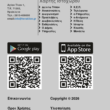
Χάρτης Ιστοχώρου
Αγίου Τίτου 1,
Δελτία Τύπου
Κ.Ε.Π.
Τ.Κ. 71202,
Ανακοινώσεις
Τηλέφωνα
Ηράκλειο
Διαγωνισμοί
e-Υπηρεσίες
Τηλ.: 2813-409000
Προσλήψεις
e-Αιτήματα
email:
info@heraklion.gr
Διαβουλεύσεις
Η Πόλη
Εκδηλώσεις
Ιστορία
Ο Δήμος
Κνωσός
Υπηρεσίες
Μουσεία
Επικοινωνία
Copyright © 2026
Όροι Χρήσης
Υλοποίηση