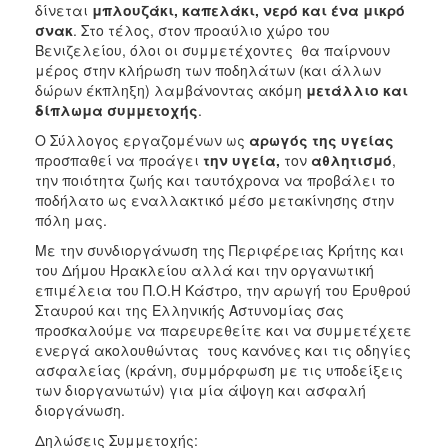
δίνεται
μπλουζάκι, καπελάκι, νερό και ένα μικρό
σνακ
. Στο τέλος, στον προαύλιο χώρο του
Βενιζελείου, όλοι οι συμμετέχοντες θα παίρνουν
μέρος στην κλήρωση των ποδηλάτων (και άλλων
δώρων έκπληξη) λαμβάνοντας ακόμη
μετάλλιο και
δίπλωμα συμμετοχής
.
Ο Σύλλογος εργαζομένων ως
αρωγός της υγείας
προσπαθεί να προάγει
την υγεία,
τον
αθλητισμό
,
την ποιότητα ζωής και ταυτόχρονα να προβάλει το
ποδήλατο ως εναλλακτικό μέσο μετακίνησης στην
πόλη μας.
Με την συνδιοργάνωση της Περιφέρειας Κρήτης και
του Δήμου Ηρακλείου αλλά και την οργανωτική
επιμέλεια του Π.Ο.Η Kάστρο, την αρωγή του Ερυθρού
Σταυρού και της Ελληνικής Αστυνομίας σας
προσκαλούμε να παρευρεθείτε και να συμμετέχετε
ενεργά ακολουθώντας τους κανόνες και τις οδηγίες
ασφαλείας (κράνη, συμμόρφωση με τις υποδείξεις
των διοργανωτών) για μία άψογη και ασφαλή
διοργάνωση.
Δηλώσεις Συμμετοχής: